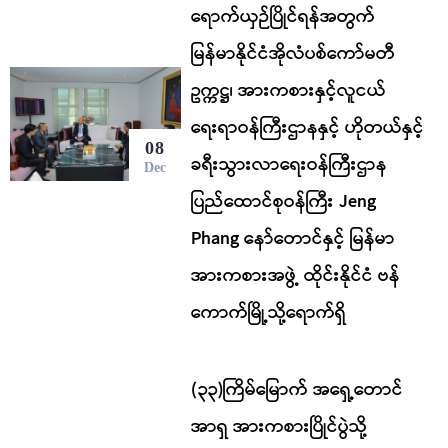
ရောက်ယှဉ်ပြိုင်ရန်အတွက်
မြန်မာနိုင်ငံအိုလံပစ်ကော်မတီ
ဥက္ကဋ္ဌ၊ အားကစားနှင့်လူငယ်
ရေးရာဝန်ကြီးဌာနနှင့် ဟိုတယ်နှင့်
08
ခရီးသွားလာရေးဝန်ကြီးဌာန
Dec
ပြည်ထောင်စုဝန်ကြီး Jeng
Phang နော်တောင်နှင့် မြန်မာ
အားကစားအဖွဲ့ ထိုင်းနိုင်ငံ ဗန်
ကောက်မြို့သို့ရောက်ရှိ
(၃၃)ကြိမ်မြောက် အရှေ့တောင်
အာရှ အားကစားပြိုင်ပွဲသို့