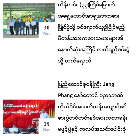
ထိန်လင်း (၃၃)ကြိမ်မြောက်
အရှေ့တောင်အာရှအားကစား
ပြိုင်ပွဲသို့ ဝင်ရောက်ယှဉ်ပြိုင်မည့်
30
Nov
ပီတန်းအားကစားသမားများ၏
နောက်ဆုံးအကြိမ် လက်ရည်စမ်းပွဲ
သို့ တက်ရောက်
ပြည်ထောင်စုဝန်ကြီး Jeng
Phang နော်တောင် ပညာဘဏ်
ကိုယ်ပိုင်အထက်တန်းကျောင်း၏
စားပွဲတင်တင်းနစ်အားကစားခန်း
29
မဖွင့်ပွဲနှင့် ကလပ်အသင်းပေါင်းစုံ
Nov