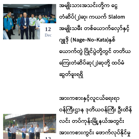
အမျိုးသားအသင်းတို့က ငွေ
တံဆိပ်(၂)ဆု၊ ကယက် Slalom
အမျိုးသမီး တစ်ယောက်လှော်နှင့်
12
Dec
ဂျူဒို (Nage-No-Kata)နှစ်
ယောက်တွဲ ပြိုင်ပွဲတို့တွင် တတိယ
ကြေးတံဆိပ်ဆု(၂)ဆုတို့ ထပ်မံ
ဆွတ်ခူးရရှိ
အားကစားနှင့်လူငယ်ရေးရာ
ဝန်ကြီးဌာန ဒုတိယဝန်ကြီး ဦးထိန်
လင်း တပ်ကုန်းမြို့နယ်အတွင်း
အားကစားကွင်း ဖောက်လုပ်နိုင်မှု