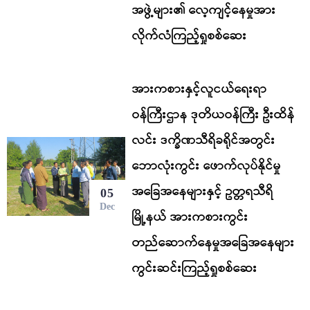
အဖွဲ့များ၏ လေ့ကျင့်နေမှုအား
လိုက်လံကြည့်ရှုစစ်ဆေး
အားကစားနှင့်လူငယ်ရေးရာ
ဝန်ကြီးဌာန ဒုတိယဝန်ကြီး ဦးထိန်
လင်း ဒက္ခိဏသီရိခရိုင်အတွင်း
ဘောလုံးကွင်း ဖောက်လုပ်နိုင်မှု
အခြေအနေများနှင့် ဥတ္တရသီရိ
05
Dec
မြို့နယ် အားကစားကွင်း
တည်ဆောက်နေမှုအခြေအနေများ
ကွင်းဆင်းကြည့်ရှုစစ်ဆေး