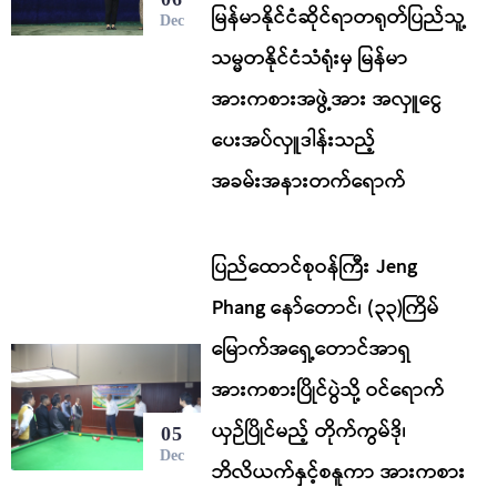
မြန်မာနိုင်ငံဆိုင်ရာတရုတ်ပြည်သူ့
Dec
သမ္မတနိုင်ငံသံရုံးမှ မြန်မာ
အားကစားအဖွဲ့အား အလှူငွေ
ပေးအပ်လှူဒါန်းသည့်
အခမ်းအနားတက်ရောက်
ပြည်ထောင်စုဝန်ကြီး Jeng
Phang နော်တောင်၊ (၃၃)ကြိမ်
မြောက်အရှေ့တောင်အာရှ
အားကစားပြိုင်ပွဲသို့ ဝင်ရောက်
ယှဉ်ပြိုင်မည့် တိုက်ကွမ်ဒို၊
05
Dec
ဘိလိယက်နှင့်စနူကာ အားကစား