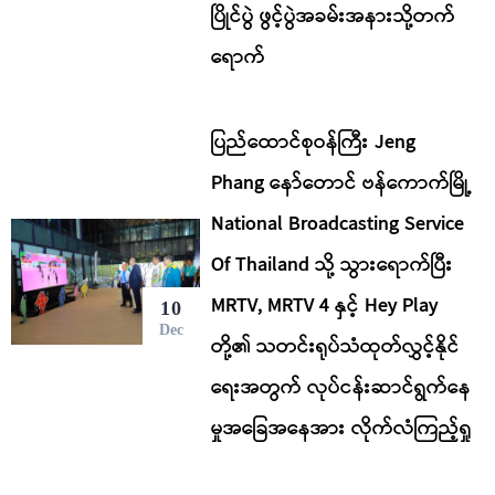
ပြိုင်ပွဲ ဖွင့်ပွဲအခမ်းအနားသို့တက်
ရောက်
ပြည်ထောင်စုဝန်ကြီး Jeng
Phang နော်တောင် ဗန်ကောက်မြို့
National Broadcasting Service
Of Thailand သို့ သွားရောက်ပြီး
MRTV, MRTV 4 နှင့် Hey Play
10
Dec
တို့၏ သတင်းရုပ်သံထုတ်လွှင့်နိုင်
ရေးအတွက် လုပ်ငန်းဆာင်ရွက်နေ
မှုအခြေအနေအား လိုက်လံကြည့်ရှု