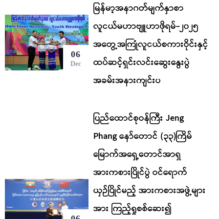
မြန်မာ့အနာဂတ်မျက်နှာစာ
လူငယ်မဟာဗျူဟာဖိုရမ်-၂၀၂၅
အတွေ့အကြုံလူငယ်စကားဝိုင်းနှင့်
06
ထပ်ဆင့်ရှင်းလင်းဆွေးနွေးပွဲ
Dec
အခမ်းအနားကျင်းပ
ပြည်ထောင်စုဝန်ကြီး Jeng
Phang နော်တောင် (၃၃)ကြိမ်
မြောက်အရှေ့တောင်အာရှ
အားကစားပြိုင်ပွဲ ဝင်ရောက်
ယှဉ်ပြိုင်မည့် အားကစားအဖွဲ့များ
အား ကြည့်ရှုစစ်ဆေး၍
06