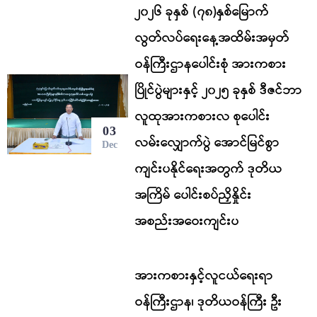
၂၀၂၆ ခုနှစ် (၇၈)နှစ်မြောက်
လွတ်လပ်ရေးနေ့အထိမ်းအမှတ်
ဝန်ကြီးဌာနပေါင်းစုံ အားကစား
ပြိုင်ပွဲများနှင့် ၂၀၂၅ ခုနှစ် ဒီဇင်ဘာ
လူထုအားကစားလ စုပေါင်း
03
လမ်းလျှောက်ပွဲ အောင်မြင်စွာ
Dec
ကျင်းပနိုင်ရေးအတွက် ဒုတိယ
အကြိမ် ပေါင်းစပ်ညှိနှိုင်း
အစည်းအဝေးကျင်းပ
အားကစားနှင့်လူငယ်ရေးရာ
ဝန်ကြီးဌာန၊ ဒုတိယဝန်ကြီး ဦး