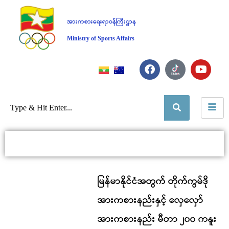
အားကစားရေးရာဝန်ကြီးဌာန
Ministry of Sports Affairs
မြန်မာနိုင်ငံအတွက် တိုက်ကွမ်ဒို
အားကစားနည်းနှင့် လှေလှော်
အားကစားနည်း မီတာ ၂၀၀ ကနူး