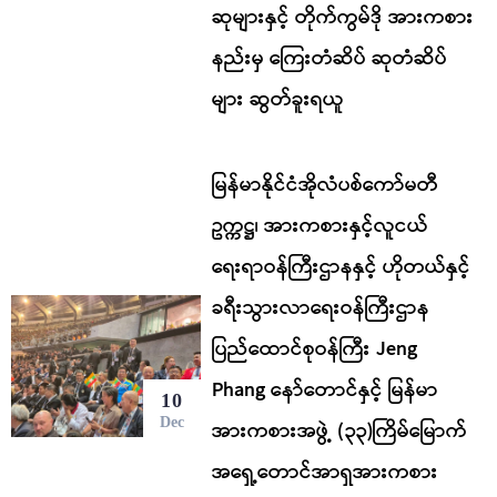
ဆုများနှင့် တိုက်ကွမ်ဒို အားကစား
နည်းမှ ကြေးတံဆိပ် ဆုတံဆိပ်
များ ဆွတ်ခူးရယူ
မြန်မာနိုင်ငံအိုလံပစ်ကော်မတီ
ဥက္ကဋ္ဌ၊ အားကစားနှင့်လူငယ်
ရေးရာဝန်ကြီးဌာနနှင့် ဟိုတယ်နှင့်
ခရီးသွားလာရေးဝန်ကြီးဌာန
ပြည်ထောင်စုဝန်ကြီး Jeng
Phang နော်တောင်နှင့် မြန်မာ
10
Dec
အားကစားအဖွဲ့ (၃၃)ကြိမ်မြောက်
အရှေ့တောင်အာရှအားကစား