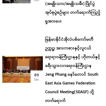
Dec
(အမျိုးသား/အမျိုးသမီး) ပြိုင်ပွဲ
အုပ်စုပွဲစဉ်များ တက်ရောက်ကြည့်
ရှုအားပေး
မြန်မာနိုင်ငံအိုလံပစ်ကော်မတီ
ဥက္ကဋ္ဌ၊ အားကစားနှင့်လူငယ်
ရေးရာဝန်ကြီးဌာနနှင့် ဟိုတယ်နှင့်
ခရီးသွားလာရေးဝန်ကြီးဌာန
Jeng Phang နော်တောင် South
09
Dec
East Asia Games Federation
Council Meeting(SEAGF) သို့
တက်ရောက်