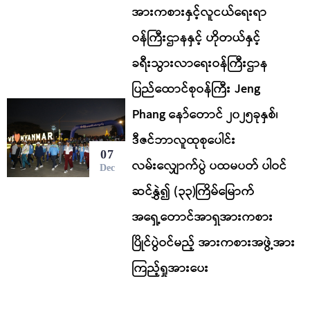
အားကစားနှင့်လူငယ်ရေးရာ
ဝန်ကြီးဌာနနှင့် ဟိုတယ်နှင့်
ခရီးသွားလာရေးဝန်ကြီးဌာန
ပြည်ထောင်စုဝန်ကြီး Jeng
Phang နော်တောင် ၂၀၂၅ခုနှစ်၊
ဒီဇင်ဘာလူထုစုပေါင်း
07
လမ်းလျှောက်ပွဲ ပထမပတ် ပါဝင်
Dec
ဆင်နွှဲ၍ (၃၃)ကြိမ်မြောက်
အရှေ့တောင်အာရှအားကစား
ပြိုင်ပွဲဝင်မည့် အားကစားအဖွဲ့အား
ကြည့်ရှုအားပေး