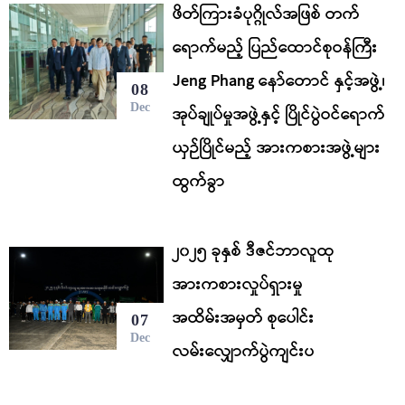
ဖိတ်ကြားခံပုဂ္ဂိုလ်အဖြစ် တက်
ရောက်မည့် ပြည်ထောင်စုဝန်ကြီး
Jeng Phang နော်တောင် နှင့်အဖွဲ့၊
08
Dec
အုပ်ချုပ်မှုအဖွဲ့နှင့် ပြိုင်ပွဲဝင်ရောက်
ယှဉ်ပြိုင်မည့် အားကစားအဖွဲ့များ
ထွက်ခွာ
၂၀၂၅ ခုနှစ် ဒီဇင်ဘာလူထု
အားကစားလှုပ်ရှားမှု
အထိမ်းအမှတ် စုပေါင်း
07
Dec
လမ်းလျှောက်ပွဲကျင်းပ