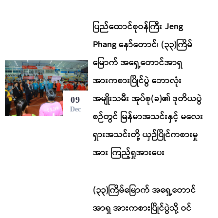
ပြည်ထောင်စုဝန်ကြီး Jeng
Phang နော်တောင်၊ (၃၃)ကြိမ်
မြောက် အရှေ့တောင်အာရှ
အားကစားပြိုင်ပွဲ ဘောလုံး
အမျိုးသမီး အုပ်စု(ခ)၏ ဒုတိယပွဲ
09
Dec
စဉ်တွင် မြန်မာအသင်းနှင့် မလေး
ရှားအသင်းတို့ ယှဉ်ပြိုင်ကစားမှု
အား ကြည့်ရှုအားပေး
(၃၃)ကြိမ်မြောက် အရှေ့တောင်
အာရှ အားကစားပြိုင်ပွဲသို့ ဝင်