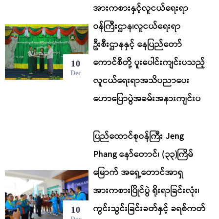
အားကစားနှင့်လူငယ်ရေးရာ
ဝန်ကြီးဌာန၊လူငယ်ရေးရာ
ဦးစီးဌာနနှင့် နေပြည်တော်
ကောင်စီတို့ ပူးပေါင်းကျင်းပသည့်
10
Dec
လူငယ်ရေးရာအသိပညာပေး
ဟောပြောပွဲအခမ်းအနားကျင်းပ
ပြည်ထောင်စုဝန်ကြီး Jeng
Phang နော်တောင်၊ (၃၃)ကြိမ်
မြောက် အရှေ့တောင်အာရှ
အားကစားပြိုင်ပွဲ ရိုးရာခြင်းလုံး၊
ကွင်းသွင်းခြင်းခတ်နှင့် ခရစ်ကတ်
10