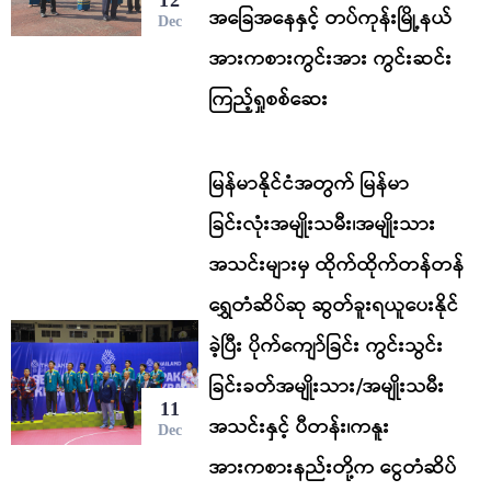
12
အခြေအနေနှင့် တပ်ကုန်းမြို့နယ်
Dec
အားကစားကွင်းအား ကွင်းဆင်း
ကြည့်ရှုစစ်ဆေး
မြန်မာနိုင်ငံအတွက် မြန်မာ
ခြင်းလုံးအမျိုးသမီး၊အမျိုးသား
အသင်းများမှ ထိုက်ထိုက်တန်တန်
ရွှေတံဆိပ်ဆု ဆွတ်ခူးရယူပေးနိုင်
ခဲ့ပြီး ပိုက်ကျော်ခြင်း ကွင်းသွင်း
ခြင်းခတ်အမျိုးသား/အမျိုးသမီး
11
အသင်းနှင့် ပီတန်း၊ကနူး
Dec
အားကစားနည်းတို့က ငွေတံဆိပ်