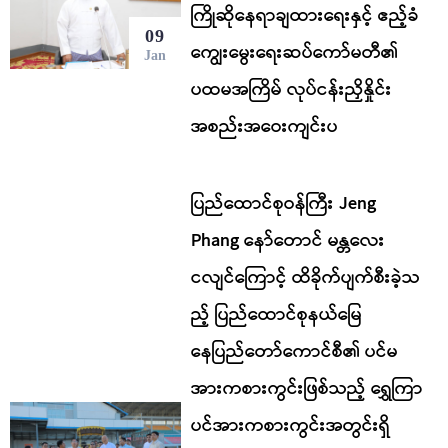
ကြိုဆိုနေရာချထားရေးနှင့် ဧည့်ခံ
09
ကျွေးမွေးရေးဆပ်ကော်မတီ၏
Jan
ပထမအကြိမ် လုပ်ငန်းညှိနှိုင်း
အစည်းအဝေးကျင်းပ
ပြည်ထောင်စုဝန်ကြီး Jeng
Phang နော်တောင် မန္တလေး
ငလျင်ကြောင့် ထိခိုက်ပျက်စီးခဲ့သ
ည့် ပြည်ထောင်စုနယ်မြေ
နေပြည်တော်ကောင်စီ၏ ပင်မ
အားကစားကွင်းဖြစ်သည့် ရွှေကြာ
ပင်အားကစားကွင်းအတွင်းရှိ