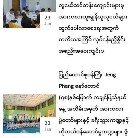
လူငယ်သင်တန်းကျောင်းများမှ
အားကစားထူးချွန်သူလူငယ်များ
23
Jan
ထွက်ပေါ်လာစေရေးအတွက်
တတိယအကြိမ် လုပ်ငန်းညှိနှိုင်း
အစည်းအဝေးကျင်းပ
ပြည်ထောင်စုဝန်ကြီး Jeng
Phang နော်တောင်
(၇၈)နှစ်မြောက် ကချင်ပြည်နယ်
နေ့ အထိမ်းအမှတ် အားကစား
ပွဲတော်များနှင့် ခရီးသွားကဏ္ဍနှင့်
22
Jan
ဟိုတယ်ဝန်ဆောင်မှုကဏ္ဍများ ဖွံ