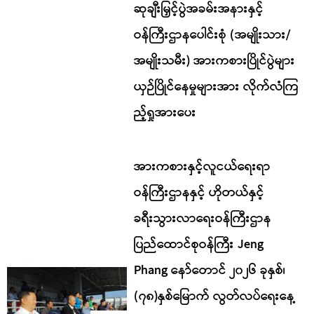
ဆုချီးမြှင့်ပွဲအခမ်းအနားနှင့်
ဝန်ကြီးဌာနပေါင်းစုံ (အမျိုးသား/
အမျိုးသမီး) အားကစားပြိုင်ပွဲများ
ယှဉ်ပြိုင်နေမှုများအား လိုက်လံကြ
ည့်ရှုအားပေး
အားကစားနှင့်လူငယ်ရေးရာ
ဝန်ကြီးဌာနနှင့် ဟိုတယ်နှင့်
ခရီးသွားလာရေးဝန်ကြီးဌာန
ပြည်ထောင်စုဝန်ကြီး Jeng
Phang နော်တောင် ၂၀၂၆ ခုနှစ်၊
(၇၈)နှစ်မြောက် လွတ်လပ်ရေးနေ့