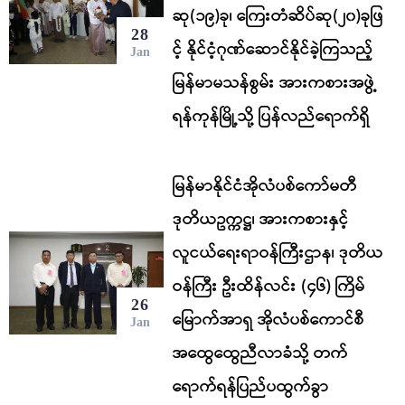
ဆု(၁၉)ခု၊ ကြေးတံဆိပ်ဆု(၂၀)ခုဖြ
28
င့် နိုင်ငံ့ဂုဏ်‌ဆောင်နိုင်ခဲ့ကြသည့်
Jan
မြန်မာမသန်စွမ်း အားကစားအဖွဲ့
ရန်ကုန်မြို့သို့ ပြန်လည်ရောက်ရှိ
မြန်မာနိုင်ငံအိုလံပစ်ကော်မတီ
ဒုတိယဥက္ကဋ္ဌ၊ အားကစားနှင့်
လူငယ်ရေးရာဝန်ကြီးဌာန၊ ဒုတိယ
ဝန်ကြီး ဦးထိန်လင်း (၄၆) ကြိမ်
26
မြောက်အာရှ အိုလံပစ်ကောင်စီ
Jan
အထွေထွေညီလာခံသို့ တက်
ရောက်ရန်ပြည်ပထွက်ခွာ