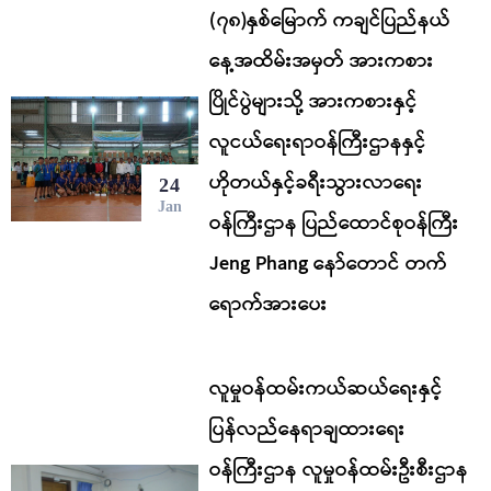
(၇၈)နှစ်မြောက် ကချင်ပြည်နယ်
နေ့အထိမ်းအမှတ် အားကစား
ပြိုင်ပွဲများသို့ အားကစားနှင့်
လူငယ်ရေးရာဝန်ကြီးဌာနနှင့်
ဟိုတယ်နှင့်ခရီးသွားလာရေး
24
Jan
ဝန်ကြီးဌာန ပြည်ထောင်စုဝန်ကြီး
Jeng Phang နော်တောင် တက်
ရောက်အားပေး
လူမှုဝန်ထမ်းကယ်ဆယ်ရေးနှင့်
ပြန်လည်နေရာချထားရေး
ဝန်ကြီးဌာန လူမှုဝန်ထမ်းဦးစီးဌာန