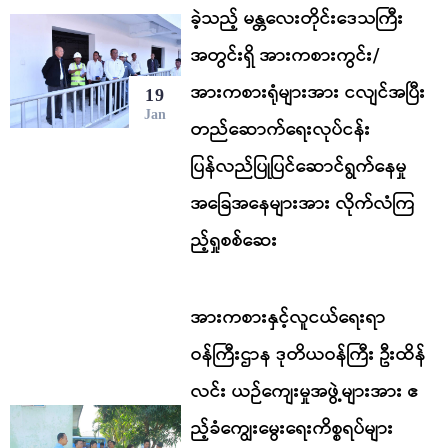
ခဲ့သည့် မန္တလေးတိုင်းဒေသကြီး
အတွင်းရှိ အားကစားကွင်း/
အားကစားရုံများအား ငလျင်အပြီး
19
Jan
တည်ဆောက်ရေးလုပ်ငန်း
ပြန်လည်ပြုပြင်ဆောင်ရွက်နေမှု
အခြေအနေများအား လိုက်လံကြ
ည့်ရှုစစ်ဆေး
အားကစားနှင့်လူငယ်ရေးရာ
ဝန်ကြီးဌာန ဒုတိယဝန်ကြီး ဦးထိန်
လင်း ယဉ်ကျေးမှုအဖွဲ့များအား ဧ
ည့်ခံကျွေးမွေးရေးကိစ္စရပ်များ