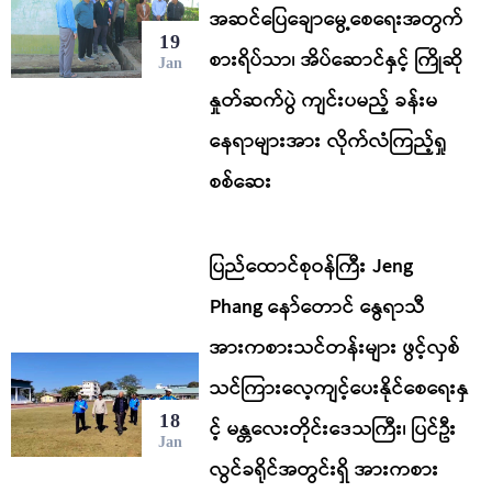
အဆင်ပြေချောမွေ့စေရေးအတွက်
19
စားရိပ်သာ၊ အိပ်ဆောင်နှင့် ကြိုဆို
Jan
နှုတ်ဆက်ပွဲ ကျင်းပမည့် ခန်းမ
နေရာများအား လိုက်လံကြည့်ရှု
စစ်ဆေး
ပြည်ထောင်စုဝန်ကြီး Jeng
Phang နော်တောင် နွေရာသီ
အားကစားသင်တန်းများ ဖွင့်လှစ်
သင်ကြားလေ့ကျင့်ပေးနိုင်စေရေးနှ
18
င့် မန္တလေးတိုင်းဒေသကြီး၊ ပြင်ဦး
Jan
လွင်ခရိုင်အတွင်းရှိ အားကစား