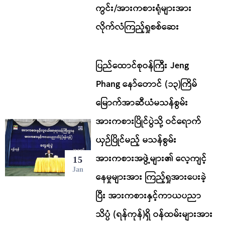
ကွင်း/အားကစားရုံများအား
လိုက်လံကြည့်ရှုစစ်ဆေး
ပြည်ထောင်စုဝန်ကြီး Jeng
Phang နော်တောင် (၁၃)ကြိမ်
မြောက်အာဆီယံမသန်စွမ်း
အားကစားပြိုင်ပွဲသို့ ဝင်ရောက်
ယှဉ်ပြိုင်မည့် မသန်စွမ်း
အားကစားအဖွဲ့များ၏ လေ့ကျင့်
15
Jan
နေမှုများအား ကြည့်ရှုအားပေးခဲ့
ပြီး အားကစားနှင့်ကာယပညာ
သိပ္ပံ (ရန်ကုန်)ရှိ ဝန်ထမ်းများအား