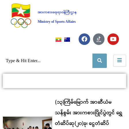
အားကစားရေးရာဝန်ကြီးဌာန
Ministry of Sports Affairs
(၁၃)ကြိမ်မြောက် အာဆီယံမ
သန်စွမ်း အားကစားပြိုင်ပွဲတွင် ရွှေ
တံဆိပ်ဆု(၂၀)ခု၊ ငွေတံဆိပ်