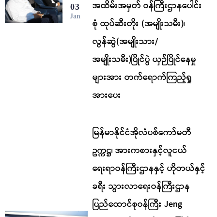
အထိမ်းအမှတ် ဝန်ကြီးဌာနပေါင်း
03
Jan
စုံ ထုပ်ဆီးတိုး (အမျိုးသမီး)၊
လွန်ဆွဲ(အမျိုးသား/
အမျိုးသမီး)ပြိုင်ပွဲ ယှဉ်ပြိုင်နေမှု
များအား တက်ရောက်ကြည့်ရှု
အားပေး
မြန်မာနိုင်ငံအိုလံပစ်ကော်မတီ
ဥက္ကဋ္ဌ၊ အားကစားနှင့်လူငယ်
ရေးရာဝန်ကြီးဌာနနှင့် ဟိုတယ်နှင့်
ခရီး သွားလာရေးဝန်ကြီးဌာန
ပြည်ထောင်စုဝန်ကြီး Jeng