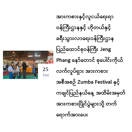
အားကစားနှင့်လူငယ်ရေးရာ
ဝန်ကြီးဌာနနှင့် ဟိုတယ်နှင့်
ခရီးသွားလာရေးဝန်ကြီးဌာန
ပြည်ထောင်စုဝန်ကြီး Jeng
Phang နော်တောင် စုပေါင်းကိုယ်
25
လက်လှုပ်ရှား အားကစား
Jan
အစီအစဉ် Zumba Festival နှင့်
ကချင်ပြည်နယ်နေ့ အထိမ်းအမှတ်
အားကစားပြိုင်ပွဲများသို့ တက်
ရောက်အားပေး