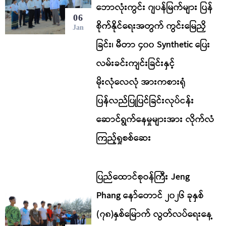
ဘောလုံးကွင်း ဂျပန်မြက်များ ပြန်
06
စိုက်နိုင်ရေးအတွက် ကွင်းမြေညှိ
Jan
ခြင်း၊ မီတာ ၄၀၀ Synthetic ပြေး
လမ်းခင်းကျင်းခြင်းနှင့်
မိုးလုံလေလုံ အားကစားရုံ
ပြန်လည်ပြုပြင်ခြင်းလုပ်ငန်း
ဆောင်ရွက်နေမှုများအား လိုက်လံ
ကြည့်ရှုစစ်ဆေး
ပြည်ထောင်စုဝန်ကြီး Jeng
Phang နော်တောင် ၂၀၂၆ ခုနှစ်
(၇၈)နှစ်မြောက် လွတ်လပ်ရေးနေ့