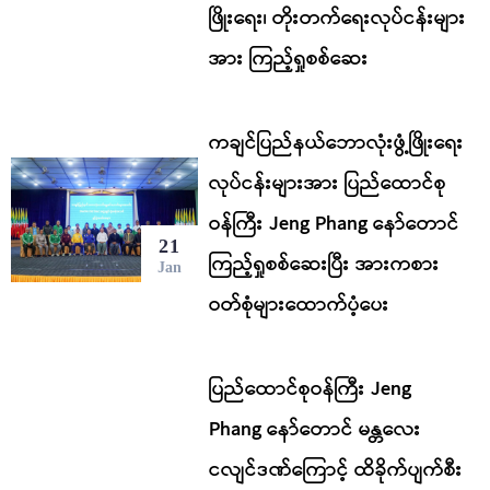
ဖြိုးရေး၊ တိုးတက်ရေးလုပ်ငန်းများ
အား ကြည့်ရှုစစ်ဆေး
ကချင်ပြည်နယ်ဘောလုံးဖွံ့ဖြိုးရေး
လုပ်ငန်းများအား ပြည်ထောင်စု
ဝန်ကြီး Jeng Phang နော်တောင်
21
ကြည့်ရှုစစ်ဆေးပြီး အားကစား
Jan
ဝတ်စုံများထောက်ပံ့ပေး
ပြည်ထောင်စုဝန်ကြီး Jeng
Phang နော်တောင် မန္တလေး
ငလျင်ဒဏ်ကြောင့် ထိခိုက်ပျက်စီး