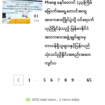
Phang နော်တောင် (၃၃)ကြိမ်
မြောက်အရှေ့တောင်အာရှ
01
အားကစားပြိုင်ပွဲသို့ ဝင်ရောက်
Jan
ယှဉ်ပြိုင်ခဲ့သည့် မြန်မာနိုင်ငံ
အားကစားအဖွဲ့ချုပ်များမှ
တာဝန်ရှိသူများနှင့်ပြန်လည်
သုံးသပ်ညှိနှိုင်းအစည်းအဝေး
ကျင်းပ
...
...
1
5
6
7
8
9
65
4102 total views
, 2 views today