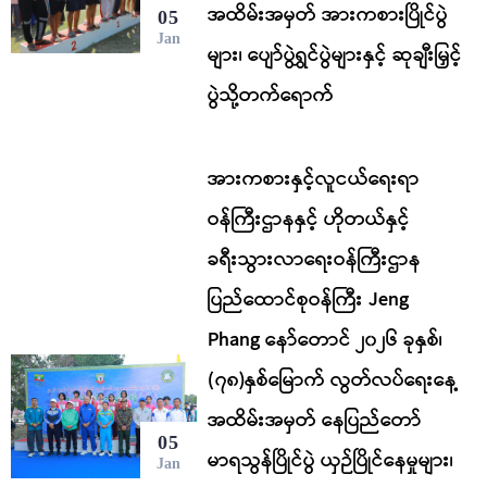
အထိမ်းအမှတ် အားကစားပြိုင်ပွဲ
05
Jan
များ၊ ပျော်ပွဲရွှင်ပွဲများနှင့် ဆုချီးမြှင့်
ပွဲသို့တက်ရောက်
အားကစားနှင့်လူငယ်ရေးရာ
ဝန်ကြီးဌာနနှင့် ဟိုတယ်နှင့်
ခရီးသွားလာရေးဝန်ကြီးဌာန
ပြည်ထောင်စုဝန်ကြီး Jeng
Phang နော်တောင် ၂၀၂၆ ခုနှစ်၊
(၇၈)နှစ်မြောက် လွတ်လပ်ရေးနေ့
အထိမ်းအမှတ် နေပြည်တော်
05
မာရသွန်ပြိုင်ပွဲ ယှဉ်ပြိုင်နေမှုများ၊
Jan