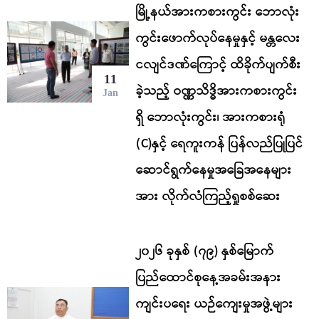
မြို့နယ်အားကစားကွင်း ဘောလုံး
ကွင်းဖောက်လုပ်နေမှုနှင့် မန္တလေး
ငလျင်ဒဏ်ကြောင့် ထိခိုက်ပျက်စီး
11
ခဲ့သည့် ဝဏ္ဏသိဒ္ဓိအားကစားကွင်း
Jan
ရှိ ဘောလုံးကွင်း၊ အားကစားရုံ
(C)နှင့် ရေကူးကန် ပြန်လည်ပြုပြင်
ဆောင်ရွက်နေမှုအခြေအနေများ
အား လိုက်လံကြည့်ရှုစစ်ဆေး
၂၀၂၆ ခုနှစ် (၇၉) နှစ်မြောက်
ပြည်ထောင်စုနေ့အခမ်းအနား
ကျင်းပရေး ယဉ်ကျေးမှုအဖွဲ့များ