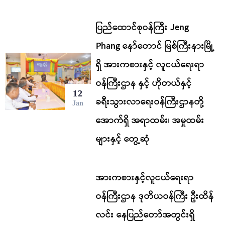
ပြည်ထောင်စုဝန်ကြီး Jeng
Phang နော်တောင် မြစ်ကြီးနားမြို့
ရှိ အားကစားနှင့် လူငယ်ရေးရာ
ဝန်ကြီးဌာန နှင့် ဟိုတယ်နှင့်
12
ခရီးသွားလာရေးဝန်ကြီးဌာနတို့
Jan
အောက်ရှိ အရာထမ်း၊ အမှုထမ်း
များနှင့် တွေ့ဆုံ
အားကစားနှင့်လူငယ်ရေးရာ
ဝန်ကြီးဌာန ဒုတိယဝန်ကြီး ဦးထိန်
လင်း နေပြည်တော်အတွင်းရှိ