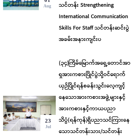
သင်တန်း Strengthening
Aug
International Communication
Skills For Staff သင်တန်းဆင်းပွဲ
အခမ်းအနားကျင်းပ
(၃၄)ကြိမ်မြောက်အရှေ့တောင်အာ
ရှအားကစားပြိုင်ပွဲသို့ဝင်ရောက်
ယှဉ်ပြိုင်ရန်စခန်းသွင်းလေ့ကျင့်
နေသောအားကစားအဖွဲ့များနှင့်
အားကစားနှင့်ကာယပညာ
သိပ္ပံ(ရန်ကုန်)ရှိပညာသင်ကြားနေ
23
Jul
သောသင်တန်းသား/သင်တန်း