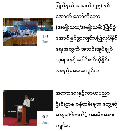
ပြည်နယ် အသက် (၂၅) နှစ်
အောက် ဘော်လီဘော
(အမျိုးသား/အမျိုးသမီး)ပြိုင်ပွဲ
10
အောင်မြင်စွာကျင်းပပြုလုပ်နိုင်
Jun
ရေးအတွက် အသင်းအုပ်ချုပ်
သူများနှင့် ပေါင်းစပ်ညှိနှိုင်း
အစည်းအဝေးကျင်းပ
အားကစားနှင့်ကာယပညာ
ဦးစီးဌာန ဝန်ထမ်းများ တွေ့ဆုံ
ဆန္ဒဖော်ထုတ်ပွဲ အခမ်းအနား
02
Jun
ကျင်းပ