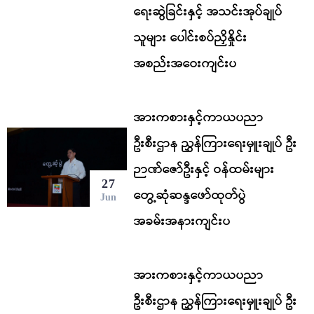
ရေးဆွဲခြင်းနှင့် အသင်းအုပ်ချုပ်
သူများ ပေါင်းစပ်ညှိနှိုင်း
အစည်းအဝေးကျင်းပ
အားကစားနှင့်ကာယပညာ
ဦးစီးဌာန ညွှန်ကြားရေးမှူးချုပ် ဦး
ဉာဏ်ဇော်ဦးနှင့် ဝန်ထမ်းများ
27
တွေ့ဆုံဆန္ဒဖော်ထုတ်ပွဲ
Jun
အခမ်းအနားကျင်းပ
အားကစားနှင့်ကာယပညာ
ဦးစီးဌာန ညွှန်ကြားရေးမှူးချုပ် ဦး