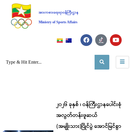
အားကစားရေးရာဝန်ကြီးဌာန
Ministry of Sports Affairs
၂၀၂၆ ခုနှစ် ၊ ဝန်ကြီးဌာနပေါင်းစုံ
အလွတ်တန်းဖူဆယ်
(အမျိုးသား)ပြိုင်ပွဲ အောင်မြင်စွာ