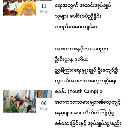
ရေးအတွက် အသင်းအုပ်ချုပ်
11
May
သူများ ပေါင်းစပ်ညှိနှိုင်း
အစည်းအဝေးကျင်းပ
အားကစားနှင့်ကာယပညာ
ဦးစီးဌာန ဒုတိယ
ညွှန်ကြားရေးမှူးချုပ် ဦးကျော်ဦး
လူငယ်အားကစားလေ့ကျင့်ရေး
စခန်း (Youth Camp) မှ
အားကစားသမားများ၏လေ့ကျင့်
08
May
နေမှုများအား လိုက်လံကြည့်ရှု
စစ်ဆေးခြင်းနှင့် အုပ်ချုပ်သူ/နည်း