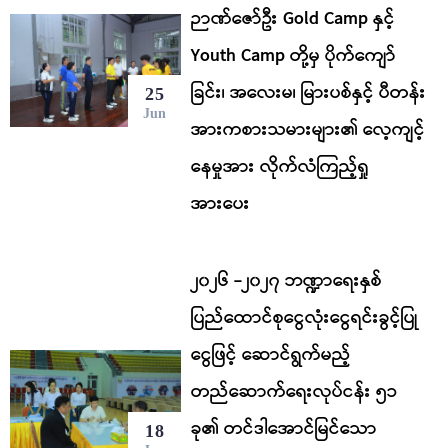
ဉာဏ်ဇော်ဦး Gold Camp နှင့်
Youth Camp တို့မှ ပိုက်ကျော်
ခြင်း၊ အလေးမ၊ မြားပစ်နှင့် ပီတန်း
25
Jun
အားကစားသမားများ၏ လေ့ကျင့်
နေမှုအား လိုက်လံကြည့်ရှု
အားပေး
၂၀၂၆ -၂၀၂၇ ဘဏ္ဍာရေးနှစ်
ပြည်ထောင်စုငွေလုံးငွေရင်းခွင့်ပြု
ငွေဖြင့် ဆောင်ရွက်မည့်
တည်ဆောက်ရေးလုပ်ငန်း ၅၁
ခု၏ တင်ဒါအောင်မြင်သော
18