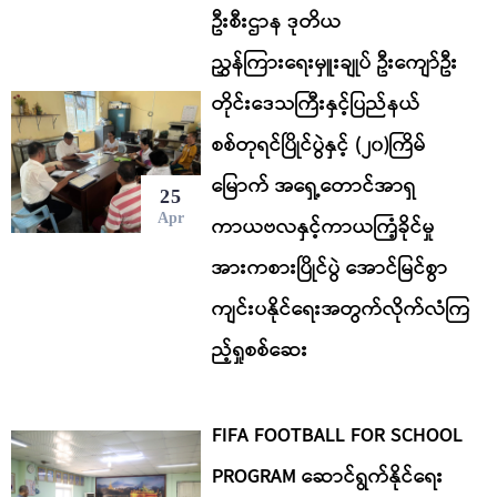
ဦးစီးဌာန ဒုတိယ
ညွှန်ကြားရေးမှူးချုပ် ဦးကျော်ဦး
တိုင်းဒေသကြီးနှင့်ပြည်နယ်
စစ်တုရင်ပြိုင်ပွဲနှင့် (၂၀)ကြိမ်
မြောက် အရှေ့တောင်အာရှ
25
Apr
ကာယဗလနှင့်ကာယကြံ့ခိုင်မှု
အားကစားပြိုင်ပွဲ အောင်မြင်စွာ
ကျင်းပနိုင်ရေးအတွက်လိုက်လံကြ
ည့်ရှုစစ်ဆေး
FIFA FOOTBALL FOR SCHOOL
PROGRAM ‌ဆောင်ရွက်နိုင်ရေး