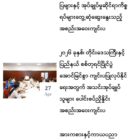
ပြများနှင့် အုပ်ချုပ်မှုဆိုင်ရာကိစ္စ
ရပ်များတွေ့ဆုံဆွေးနွေးသည့်
အစည်းအဝေးကျင်းပ
၂၀၂၆ ခုနှစ်၊ တိုင်းဒေသကြီးနှင့်
ပြည်နယ် စစ်တုရင်ပြိုင်ပွဲ
အောင်မြင်စွာ ကျင်းပပြုလုပ်နိုင်
ရေးအတွက် အသင်းအုပ်ချုပ်
27
Apr
သူများ ပေါင်းစပ်ညှိနှိုင်း
အစည်းအဝေးကျင်းပ
အားကစားနှင့်ကာယပညာ