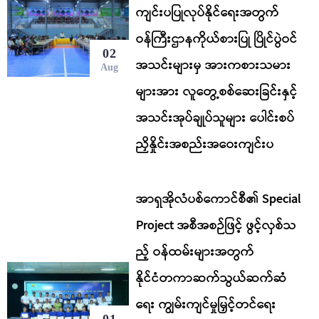
ကျင်းပပြုလုပ်နိုင်ရေးအတွက်
ဝန်ကြီးဌာနကိုယ်စားပြု ပြိုင်ပွဲဝင်
02
အသင်းများမှ အားကစားသမား
Aug
များအား လူတွေ့စစ်ဆေးခြင်းနှင့်
အသင်းအုပ်ချုပ်သူများ ပေါင်းစပ်
ညှိနှိုင်းအစည်းအဝေးကျင်းပ
အာရှအိုလံပစ်ကောင်စီ၏ Special
Project အစီအစဉ်ဖြင့် ဖွင့်လှစ်သ
ည့် ဝန်ထမ်းများအတွက်
နိုင်ငံတကာဆက်သွယ်ဆက်ဆံ
ရေး ကျွမ်းကျင်မှုမြှင့်တင်ရေး
01