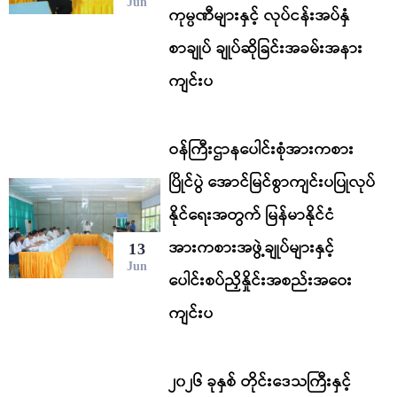
Jun
ကုမ္ပဏီများနှင့် လုပ်ငန်းအပ်နှံ
စာချုပ် ချုပ်ဆိုခြင်းအခမ်းအနား
ကျင်းပ
ဝန်ကြီးဌာနပေါင်းစုံအားကစား
ပြိုင်ပွဲ အောင်မြင်စွာကျင်းပပြုလုပ်
နိုင်ရေးအတွက် မြန်မာနိုင်ငံ
အားကစားအဖွဲ့ချုပ်များနှင့်
13
Jun
ပေါင်းစပ်ညှိနှိုင်းအစည်းအဝေး
ကျင်းပ
၂၀၂၆ ခုနှစ် တိုင်းဒေသကြီးနှင့်