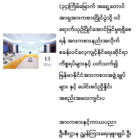
(၃၄)ကြိမ်မြောက် အရှေ့တောင်
အာရှအားကစားပြိုင်ပွဲသို့ ဝင်
ရောက်ယှဉ်ပြိုင်အောင်မြင်မှုရရှိစေ
ရန် အားကစားနည်းအလိုက်
စခန်းဝင်လေ့ကျင့်နိုင်ရေးဆိုင်ရာ
13
ကိစ္စရပ်များနှင့် ပတ်သက်၍
May
မြန်မာနိုင်ငံအားကစားအဖွဲ့ချုပ်
များ နှင့် ပေါင်းစပ်ညှိနှိုင်း
အစည်းအဝေးကျင်းပ
အားကစားနှင့်ကာယပညာ
ဦးစီးဌာန ညွှန်ကြားရေးမှူးချုပ် ဦး