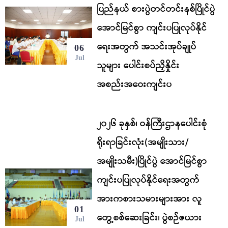
ပြည်နယ် စားပွဲတင်တင်းနစ်ပြိုင်ပွဲ
အောင်မြင်စွာ ကျင်းပပြုလုပ်နိုင်
ရေးအတွက် အသင်းအုပ်ချုပ်
06
Jul
သူများ ပေါင်းစပ်ညှိနှိုင်း
အစည်းအဝေးကျင်းပ
၂၀၂၆ ခုနှစ်၊ ဝန်ကြီးဌာနပေါင်းစုံ
ရိုးရာခြင်းလုံး(အမျိုးသား/
အမျိုးသမီး)ပြိုင်ပွဲ အောင်မြင်စွာ
ကျင်းပပြုလုပ်နိုင်ရေးအတွက်
အားကစားသမားများအား လူ
01
တွေ့စစ်ဆေးခြင်း၊ ပွဲစဉ်ဇယား
Jul