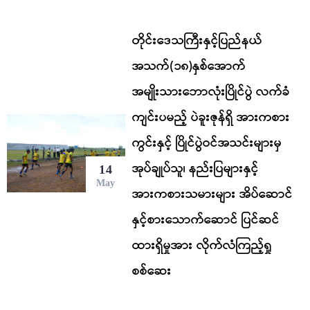
တိုင်းဒေသကြီးနှင့်ပြည်နယ်
အသက်(၁၈)နှစ်အောက်
အမျိုးသားဘောလုံးပြိုင်ပွဲ လက်ခံ
ကျင်းပမည့် ပဲခူးဇုန်ရှိ အားကစား
ကွင်းနှင့် ပြိုင်ပွဲဝင်အသင်းများမှ
အုပ်ချုပ်သူ၊ နည်းပြများနှင့်
14
May
အားကစားသမားများ အိပ်ဆောင်
နှင့်စားသောက်ဆောင် ပြင်ဆင်
ထားရှိမှုအား လိုက်လံကြည့်ရှု
စစ်ဆေး