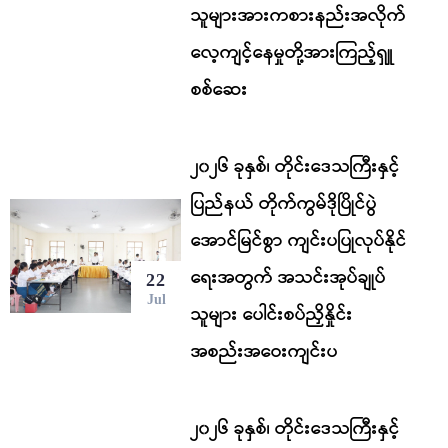
သူများအားကစားနည်းအလိုက်
လေ့ကျင့်နေမှုတို့အားကြည့်ရှူ
စစ်ဆေး
၂၀၂၆ ခုနှစ်၊ တိုင်းဒေသကြီးနှင့်
ပြည်နယ် တိုက်ကွမ်ဒိုပြိုင်ပွဲ
အောင်မြင်စွာ ကျင်းပပြုလုပ်နိုင်
ရေးအတွက် အသင်းအုပ်ချုပ်
22
Jul
သူများ ပေါင်းစပ်ညှိနှိုင်း
အစည်းအဝေးကျင်းပ
၂၀၂၆ ခုနှစ်၊ တိုင်းဒေသကြီးနှင့်