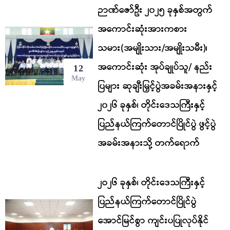
ဉာဏ်ဇော်ဦး ၂၀၂၅ ခုနှစ်အတွက်
အကောင်းဆုံးအားကစား
သမား(အမျိုးသား/အမျိုးသမီး)၊
အကောင်းဆုံး အုပ်ချုပ်သူ/ နည်း
12
May
ပြများ ဆုချီးမြှင့်ပွဲအခမ်းအနားနှင့်
၂၀၂၆ ခုနှစ်၊ တိုင်းဒေသကြီးနှင့်
ပြည်နယ်ကြက်တောင်ပြိုင်ပွဲ ဖွင့်ပွဲ
အခမ်းအနားသို့ တက်ရောက်
၂ဝ၂၆ ခုနှစ်၊ တိုင်းဒေသကြီးနှင့်
ပြည်နယ်ကြက်တောင်ပြိုင်ပွဲ
အောင်မြင်စွာ ကျင်းပပြုလုပ်နိုင်