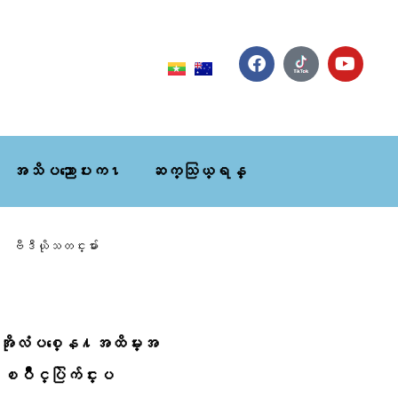
အသိပညာေပးက႑
ဆက္သြယ္ရန္
ဗီဒီယိုသတင္းမ်ား
 အိုလံပစ္ေန႔အထိမ္းအ
e ၿပိဳင္ပြဲက်င္းပ