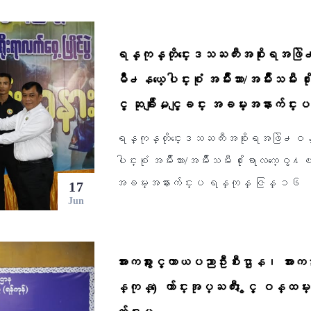
ရန္ကုန္တိုင္းေဒသႀကီးအစိုးရအဖြဲ
မိဳ႕နယ္ေပါင္းစုံ အမ်ိဳးသား/အမ်ိဳးသမီး 
င့္ ဆုခ်ီးျမႇင့္ျခင္း အခမ္းအနားက်င္းပ
ရန္ကုန္တိုင္းေဒသႀကီးအစိုးရအဖြဲ႕ဝန္
ပါင္းစုံ အမ်ိဳးသား/အမ်ိဳးသမီး ႐ိုးရာလက္ေဝွ႔ၿပိဳ
အခမ္းအနားက်င္းပ ရန္ကုန္ ဇြန္ ၁၆
17
Jun
အားကစားႏွင့္ကာယပညာဦးစီးဌာန၊ အားက
န္ကုန္) ေက်ာင္းအုပ္ႀကီး ႏွင့္ ဝန္ထမ္