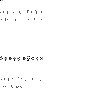
းပ
မွတ္ နပန္းၿပိဳင္ပြဲ ဆု
ုန္ ၊ ဇြန္ ၂၀ ၂၀၂၆ ခုႏွ
ိမ္းအမွတ္ စားပြဲတင္တ
အမွတ္ စားပြဲတင္တင္းနစ္
 ၂၀၂၆ ခုႏွစ္