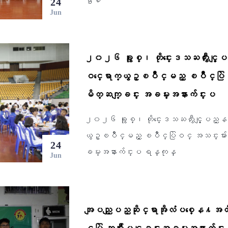
24
Jun
၂၀၂၆ ခုႏွစ္၊ တိုင္းေဒသႀကီးႏွင့္ျပ
ဝင္ေရာက္ယွဥ္ၿပိဳင္မည့္ ၿပိဳင္ပြဲဝ
မိတ္ဆက္ျခင္း အခမ္းအနားက်င္းပ
၂၀၂၆ ခုႏွစ္၊ တိုင္းေဒသႀကီးႏွင့္ျပည္နယ
ယွဥ္ၿပိဳင္မည့္ ၿပိဳင္ပြဲဝင္ အသင္းမ်ား
24
ခမ္းအနားက်င္းပ ရန္ကုန္
Jun
အျပည္ျပည္ဆိုင္ရာအိုလံပစ္ေန႔အထ