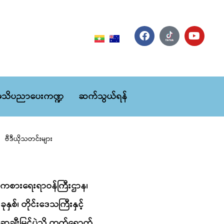
သိပညာပေးကဏ္ဍ
ဆက်သွယ်ရန်
ဗီဒီယိုသတင်းများ
 အားကစားရေးရာဝန်ကြီးဌာန၊
ုနှစ်၊ တိုင်းဒေသကြီးနှင့်
့ ဆုချီးမြှင့်ပွဲသို့ တက်ရောက်