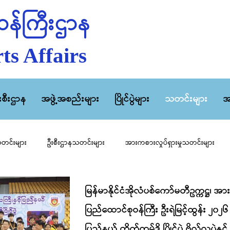
န်ကြီးဌာန
ts Affairs
ီးစီးဌာန
အဖွဲ့အစည်းများ
ပြိုင်ပွဲများ
သတင်းများ
အ
သတင်းများ
ဦးစီးဌာနသတင်းများ
အားကစားလှုပ်ရှားမှုသတင်းများ
မြန်မာနိုင်ငံအိုလံပစ်ကော်မတီဥက္ကဋ္ဌ၊
ပြည်ထောင်စုဝန်ကြီး ဦးရဲမြင့်ထွန်း ၂၀၂၆ ခ
ပြည်နယ် တိုက်ကွမ်ဒို ပြိုင်ပွဲ ဗိုလ်လုပွဲနှင်