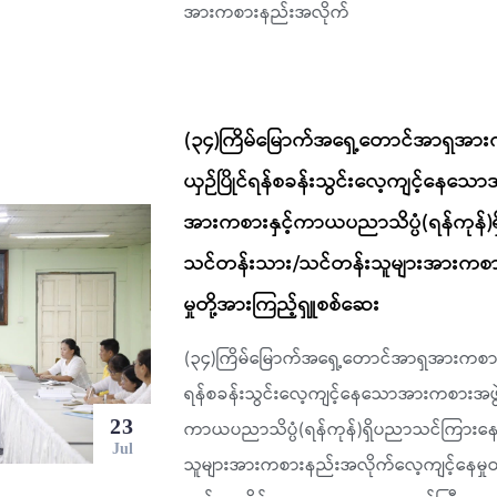
အားကစားနည်းအလိုက်
(၃၄)ကြိမ်မြောက်အရှေ့တောင်အာရှအားကစာ
ယှဉ်ပြိုင်ရန်စခန်းသွင်းလေ့ကျင့်နေသောအ
အားကစားနှင့်ကာယပညာသိပ္ပံ(ရန်ကုန
သင်တန်းသား/သင်တန်းသူများအားကစာ
မှုတို့အားကြည့်ရှူစစ်ဆေး
(၃၄)ကြိမ်မြောက်အရှေ့တောင်အာရှအားကစားပြိုင
ရန်စခန်းသွင်းလေ့ကျင့်နေသောအားကစားအဖွဲ့မ
23
ကာယပညာသိပ္ပံ(ရန်ကုန်)ရှိပညာသင်ကြား
Jul
သူများအားကစားနည်းအလိုက်လေ့ကျင့်နေမှုတိ