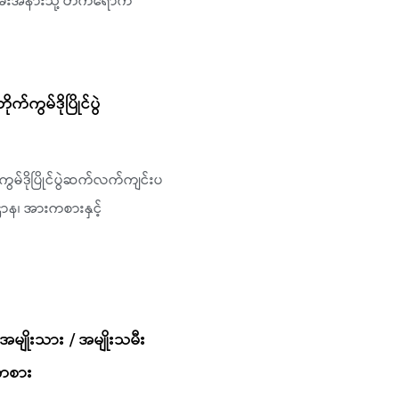
့ပွဲအခမ်းအနားသို့ တက်ရောက်
က်ကွမ်ဒိုပြိုင်ပွဲ
်ကွမ်ဒိုပြိုင်ပွဲဆက်လက်ကျင်းပ
ဌာန၊ အားကစားနှင့်
 အမျိုးသား / အမျိုးသမီး
င်ကစား