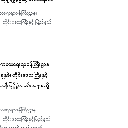
စားရေးရာဝန်ကြီးဌာန၊
်၊ တိုင်းဒေသကြီးနှင့် ပြည်နယ်
 အားကစားရေးရာဝန်ကြီးဌာန
ုနှစ်၊ တိုင်းဒေသကြီးနှင့်
ဆုချီးမြှင့်ပွဲအခမ်းအနားသို့
ကစားရေးရာဝန်ကြီးဌာန
်၊ တိုင်းဒေသကြီးနှင့်ပြည်နယ်