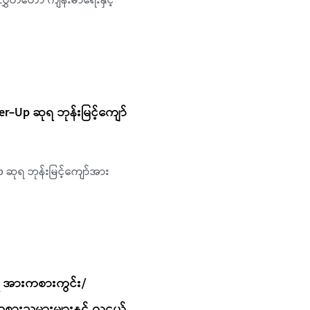
လွှတ်တော် ကျန်းမာရေးနှင့်
ner-Up ဆုရ ဘုန်းမြင့်ကျော်
up ဆုရ ဘုန်းမြင့်ကျော်အား
ှိ အားကစားကွင်း/
စားသမားများနှင့် လူငယ်