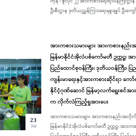
ကုန် ၊ ဇူလိုင် ၂၂ အားကစားရေးရာဝန်ကြီး
ဦးစီးဌာန ဒုတိယညွှန်ကြားရေးမှူးချုပ် ဦးကျော
အားကစားသမားများ အားကစားနည်းအလိုက
မြန်မာနိုင်ငံအိုလံပစ်ကော်မတီ ဥက္ကဋ္ဌ
ပြည်ထောင်စုဝန်ကြီး၊ ဒုတိယဝန်ကြီး၊ ပြ
ကျန်းမာရေးနှင့်အားကစားဆိုင်ရာ ကော်မတ
နိုင်ငံ့ဂုဏ်ဆောင် မြန်မာ့လက်ရွေးစင
က လိုက်လံကြည့်ရှုအားပေး
အားကစားသမားများ အားကစားနည်းအလိုက် လေ့
23
မြန်မာနိုင်ငံအိုလံပစ်ကော်မတီ ဥက္ကဋ္ဌ၊ အား
Jul