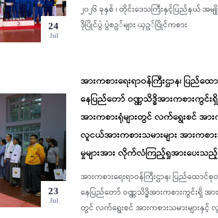
၂၀၂၆ ခုနှစ် ၊ တိုင်းဒေသကြီးနှင့်ပြည်နယ် အ
ဒိုပြိုင်ပွဲ ပွဲစဥ်များ ယှဥ်ပြိုင်ကစား
24
Jul
အားကစားရေးရာဝန်ကြီးဌာန၊ ပြည်ထောင်စု
နေပြည်တော် ဝဏ္ဏသိဒ္ဓိအားကစားကွင်းရ
အားကစားရုံများတွင် လက်ရွေးစင် အား
လူငယ်အားကစားသမားများ အားကစားနည
မှုများအား လိုက်လံကြည့်ရှုအားပေးသည
အားကစားရေးရာဝန်ကြီးဌာန၊ ပြည်ထောင်စုဝန်ကြ
23
နေပြည်တော် ဝဏ္ဏသိဒ္ဓိအားကစားကွင်းရှိ အ
Jul
တွင် လက်ရွေးစင် အားကစားသမားများနှင့်