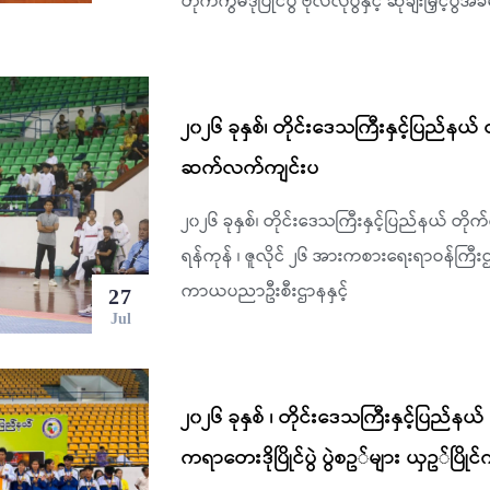
တိုက်ကွမ်ဒိုပြိုင်ပွဲ ဗိုလ်လုပွဲနှင့် ဆုချီးမြှင်
၂၀၂၆ ခုနှစ်၊ တိုင်းဒေသကြီးနှင့်ပြည်နယ် တို
ဆက်လက်ကျင်းပ
၂၀၂၆ ခုနှစ်၊ တိုင်းဒေသကြီးနှင့်ပြည်နယ် တိုက
ရန်ကုန် ၊ ဇူလိုင် ၂၆ အားကစားရေးရာဝန်ကြီး
ကာယပညာဦးစီးဌာနနှင့်
27
Jul
၂၀၂၆ ခုနှစ် ၊ တိုင်းဒေသကြီးနှင့်ပြည်နယ်
ကရာတေးဒိုပြိုင်ပွဲ ပွဲစဥ်များ ယှဥ်ပြို