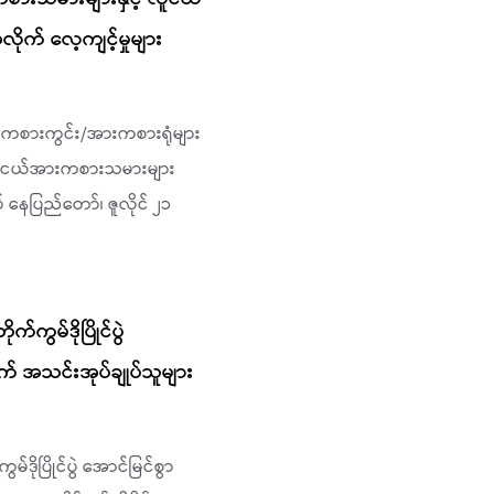
် လေ့ကျင့်မှုများ
ားကစားကွင်း/အားကစားရုံများ
 လူငယ်အားကစားသမားများ
 နေပြည်တော်၊ ဇူလိုင် ၂၁
က်ကွမ်ဒိုပြိုင်ပွဲ
ွက် အသင်းအုပ်ချုပ်သူများ
မ်ဒိုပြိုင်ပွဲ အောင်မြင်စွာ