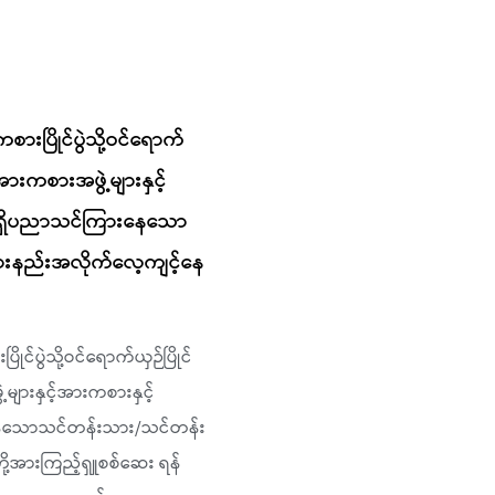
းပြိုင်ပွဲသို့ဝင်ရောက်
ားကစားအဖွဲ့များနှင့်
်)ရှိပညာသင်ကြားနေသော
းနည်းအလိုက်လေ့ကျင့်နေ
်ပွဲသို့ဝင်ရောက်ယှဉ်ပြိုင်
ျားနှင့်အားကစားနှင့်
နေသောသင်တန်းသား/သင်တန်း
ု့အားကြည့်ရှူစစ်ဆေး ရန်