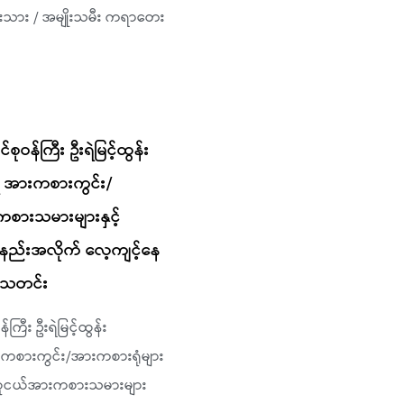
မျိုးသား / အမျိုးသမီး ကရာတေး
ဝန်ကြီး ဦးရဲမြင့်ထွန်း
ှိ အားကစားကွင်း/
ကစားသမားများနှင့်
်းအလိုက် လေ့ကျင့်နေ
့်သတင်း
ီး ဦးရဲမြင့်ထွန်း
ားကစားကွင်း/အားကစားရုံများ
 လူငယ်အားကစားသမားများ