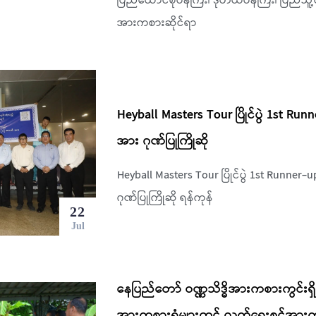
ပြည်ထောင်စုဝန်ကြီး၊ ဒုတိယဝန်ကြီး၊ ပြည်သူ့
အားကစားဆိုင်ရာ
Heyball Masters Tour ပြိုင်ပွဲ 1st Run
အား ဂုဏ်ပြုကြိုဆို
Heyball Masters Tour ပြိုင်ပွဲ 1st Runner-
ဂုဏ်ပြုကြိုဆို ရန်ကုန်
22
Jul
နေပြည်တော် ဝဏ္ဏသိဒ္ဓိအားကစားကွင်းရ
အားကစားရုံများတွင် လက်ရွေးစင်အားက