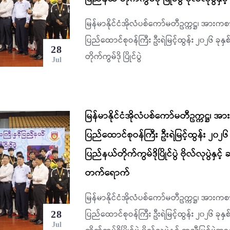
မြန်မာနိုင်ငံအိုလံပစ်ကော်မတီဥက္ကဋ္ဌ၊ အားက
ပြည်ထောင်စုဝန်ကြီး ဦးရဲမြင့်ထွန်း ၂၀၂၆ ခုနှစ
28
တိုက်ကွမ်ဒို ပြိုင်ပွဲ
Jul
မြန်မာနိုင်ငံအိုလံပစ်ကော်မတီဥက္ကဋ္ဌ၊
ပြည်ထောင်စုဝန်ကြီး ဦးရဲမြင့်ထွန်း ၂၀၂၆ ခ
ပြည်နယ်တိုက်ကွမ်ဒိုပြိုင်ပွဲ ဗိုလ်လုပွဲနှင့် 
တက်ရောက်
မြန်မာနိုင်ငံအိုလံပစ်ကော်မတီဥက္ကဋ္ဌ၊ အား
ပြည်ထောင်စုဝန်ကြီး ဦးရဲမြင့်ထွန်း ၂၀၂၆ ခုနှစ
28
Jul