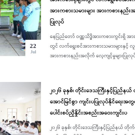
အားကစားသမားများ အားကစားနည်းအလိုက
ပြုလုပ်
နေပြည်တော် ဝဏ္ဏသိဒ္ဓိအားကစားကွင်းရှိ အ
22
တွင် လက်ရွေးစင်အားကစားသမားများနှင့်
Jul
အားကစားနည်းအလိုက် လေ့ကျင့်မှုများပြုလုပ်
၂၀၂၆ ခုနှစ်၊ တိုင်းဒေသကြီးနှင့်ပြည်နယ် တို
အောင်မြင်စွာ ကျင်းပပြုလုပ်နိုင်ရေးအတ
ပေါင်းစပ်ညှိနှိုင်းအစည်းအဝေးကျင်းပ
၂၀၂၆ ခုနှစ်၊ တိုင်းဒေသကြီးနှင့်ပြည်နယ် တိုက်ကွ