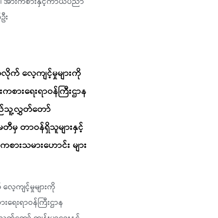
ဌာန ၊ အားကစားနှင့်ကာယပညာ
်ဦး
် လေ့ကျင့်မှုများကို
၊ အားကစားရေးရာဝန်ကြီးဌာန
ည်သူ့လွှတ်တော်
ီမှ တာဝန်ရှိသူများနှင့်
်အားကစားသမားဟောင်း များ
ကျင့်မှုများကို
ကစားရေးရာဝန်ကြီးဌာန