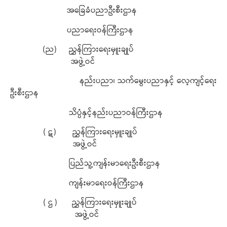
အခြေခံပညာဦးစီးဌာန
ပညာရေးဝန်ကြီးဌာန
(ည) ညွှန်ကြားရေးမှူးချုပ်
အဖွဲ့ဝင်
နည်းပညာ၊ သက်မွေးပညာနှင့် လေ့ကျင့်ရေး
ဦးစီးဌာန
သိပ္ပံနှင့်နည်းပညာဝန်ကြီးဌာန
( ဋ) ညွှန်ကြားရေးမှူးချုပ်
အဖွဲ့ဝင်
ပြည်သူ့ကျန်းမာရေးဦးစီးဌာန
ကျန်းမာရေးဝန်ကြီးဌာန
( ဌ ) ညွှန်ကြားရေးမှူးချုပ်
အဖွဲ့ဝင်