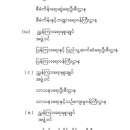
စီမံကိန်းရေးဆွဲရေးဦးစီးဌာန
စီမံကိန်းနှင့်ဘဏ္ဍာရေးဝန်ကြီးဌာန
(ဃ) ညွှန်ကြားရေးမှူးချုပ်
အဖွဲ့ဝင်
ပြန်ကြားရေးနှင့် ပြည်သူ့ဆက်ဆံရေးဦးစီးဌာန
ပြန်ကြားရေးဝန်ကြီးဌာန
( င ) ညွှန်ကြားရေးမှူးချုပ်
အဖွဲ့ဝင်
သာသနာရေးဦးစီးဌာန
သာသနာရေးနှင့်ယဉ်ကျေးမှုဝန်ကြီးဌာန
( စ ) ညွှန်ကြားရေးမှူးချုပ်
အဖွဲ့ဝင်