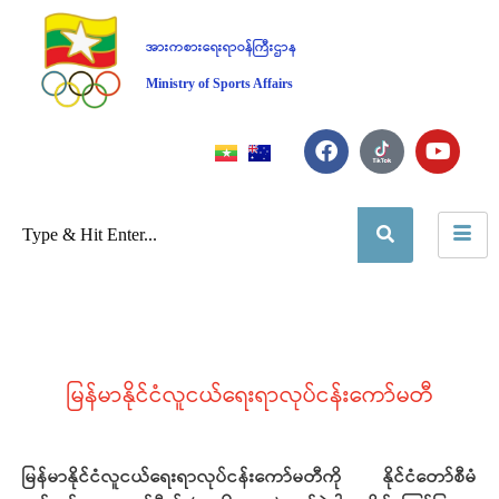
အားကစားရေးရာဝန်ကြီးဌာန
Ministry of Sports Affairs
မြန်မာနိုင်ငံလူငယ်ရေးရာလုပ်ငန်းကော်မတီ
မြန်မာနိုင်ငံလူငယ်ရေးရာလုပ်ငန်းကော်မတီကို နိုင်ငံတော်စီမံ