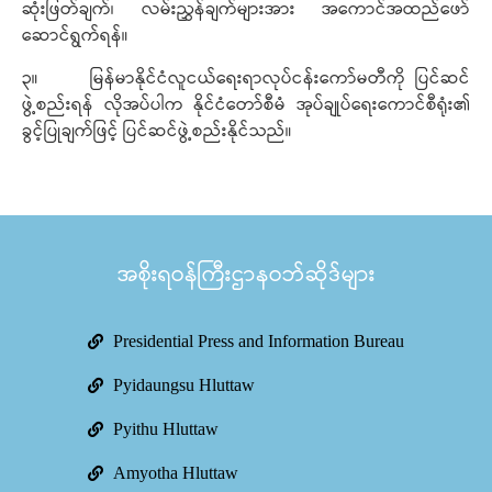
ဆုံးဖြတ်ချက်၊ လမ်းညွှန်ချက်များအား အကောင်အထည်ဖော်
ဆောင်ရွက်ရန်။
၃။ မြန်မာနိုင်ငံလူငယ်ရေးရာလုပ်ငန်းကော်မတီကို ပြင်ဆင်
ဖွဲ့စည်းရန် လိုအပ်ပါက နိုင်ငံတော်စီမံ အုပ်ချုပ်ရေးကောင်စီရုံး၏
ခွင့်ပြုချက်ဖြင့် ပြင်ဆင်ဖွဲ့စည်းနိုင်သည်။
အစိုးရဝန်ကြီးဌာနဝဘ်ဆိုဒ်များ
Presidential Press and Information Bureau
Pyidaungsu Hluttaw
Pyithu Hluttaw
Amyotha Hluttaw