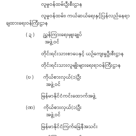
လူမှုဝန်ထမ်းဦးစီးဌာန
လူမှုဝန်ထမ်း၊ ကယ်ဆယ်ရေးနှင့်ပြန်လည်နေရာ
ချထားရေးဝန်ကြီးဌာန
( ဍ ) ညွှန်ကြားရေးမှူးချုပ်
အဖွဲ့ဝင်
တိုင်းရင်းသားစာပေနှင့် ယဉ်ကျေးမှုဦးစီးဌာန
တိုင်းရင်းသားလူမျိုးများရေးရာဝန်ကြီးဌာန
(ဎ ) ကိုယ်စားလှယ်(၁)ဦး
အဖွဲ့ဝင်
မြန်မာနိုင်ငံကင်းထောက်အဖွဲ့
(ဏ) ကိုယ်စားလှယ်(၁)ဦး
အဖွဲ့ဝင်
မြန်မာနိုင်ငံကြက်ခြေနီအသင်း