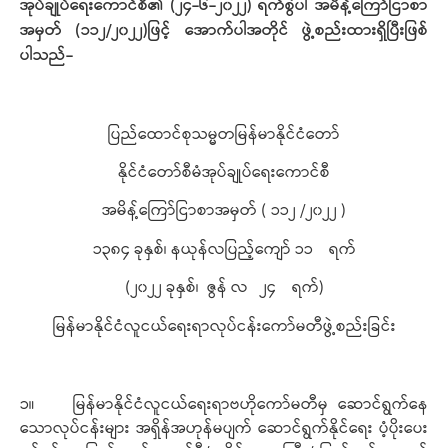
အုပ်ချုပ်ရေးကောင်စီ၏ (၂၄-၆-၂၀၂၂) ရက်စွဲပါ အမိန့်ကြော်ငြာစာ
အမှတ် (၁၁၂/၂၀၂၂)ဖြင့် အောက်ပါအတိုင် ဖွဲ့စည်းထားရှိပြီးဖြစ်
ပါသည်-
ပြည်ထောင်စုသမ္မတမြန်မာနိုင်ငံတော်
နိုင်ငံတော်စီမံအုပ်ချုပ်ရေးကောင်စီ
အမိန့်ကြော်ငြာစာအမှတ် ( ၁၁၂ /၂၀၂၂ )
၁၃၈၄ ခုနှစ်၊ နယုန်လပြည့်ကျော် ၁၁ ရက်
(၂၀၂၂ ခုနှစ်၊ ဇွန် လ ၂၄ ရက်)
မြန်မာနိုင်ငံလူငယ်ရေးရာလုပ်ငန်းကော်မတီဖွဲ့စည်းခြင်း
၁။ မြန်မာနိုင်ငံလူငယ်ရေးရာဗဟိုကော်မတီမှ ဆောင်ရွက်နေ
သောလုပ်ငန်းများ အရှိန်အဟုန်မပျက် ဆောင်ရွက်နိုင်ရေး ပံ့ပိုးပေး