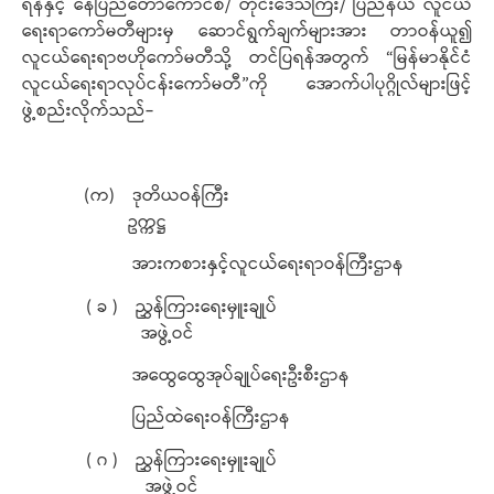
ရန်နှင့် နေပြည်တော်ကောင်စီ/ တိုင်းဒေသကြီး/ ပြည်နယ် လူငယ်
ရေးရာကော်မတီများမှ ဆောင်ရွက်ချက်များအား တာဝန်ယူ၍
လူငယ်ရေးရာဗဟိုကော်မတီသို့ တင်ပြရန်အတွက် “မြန်မာနိုင်ငံ
လူငယ်ရေးရာလုပ်ငန်းကော်မတီ”ကို အောက်ပါပုဂ္ဂိုလ်များဖြင့်
ဖွဲ့စည်းလိုက်သည်-
(က) ဒုတိယဝန်ကြီး
ဥက္ကဋ္ဌ
အားကစားနှင့်လူငယ်ရေးရာဝန်ကြီးဌာန
( ခ ) ညွှန်ကြားရေးမှူးချုပ်
အဖွဲ့ဝင်
အထွေထွေအုပ်ချုပ်ရေးဦးစီးဌာန
ပြည်ထဲရေးဝန်ကြီးဌာန
( ဂ ) ညွှန်ကြားရေးမှူးချုပ်
အဖွဲ့ဝင်