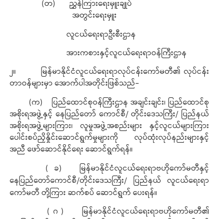
(တ) ညွှန်ကြားရေးမှူးချုပ်
အတွင်းရေးမှူး
လူငယ်ရေးရာဦးစီးဌာန
အားကစားနှင့်လူငယ်ရေးရာဝန်ကြီးဌာန
၂။ မြန်မာနိုင်ငံလူငယ်ရေးရာလုပ်ငန်းကော်မတီ၏ လုပ်ငန်း
တာဝန်များမှာ အောက်ပါအတိုင်းဖြစ်သည်-
(က) ပြည်ထောင်စုဝန်ကြီးဌာန အချင်းချင်း၊ ပြည်ထောင်စု
အစိုးရအဖွဲ့နှင့် နေပြည်တော် ကောင်စီ/ တိုင်းဒေသကြီး/ ပြည်နယ်
အစိုးရအဖွဲ့များကြား၊ လူမှုအဖွဲ့အစည်းများ နှင့်လူငယ်များကြား
ပေါင်းစပ်ညှိနှိုင်းဆောင်ရွက်မှုများကို လုပ်ထုံးလုပ်နည်းများနှင့်
အညီ ဖော်ဆောင်နိုင်ရေး ဆောင်ရွက်ရန်။
( ခ) မြန်မာနိုင်ငံလူငယ်ရေးရာဗဟိုကော်မတီနှင့်
နေပြည်တော်ကောင်စီ/တိုင်းဒေသကြီး/ ပြည်နယ် လူငယ်ရေးရာ
ကော်မတီ တို့ကြား ဆက်စပ် ဆောင်ရွက် ပေးရန်။
( ဂ ) မြန်မာနိုင်ငံလူငယ်ရေးရာဗဟိုကော်မတီ၏