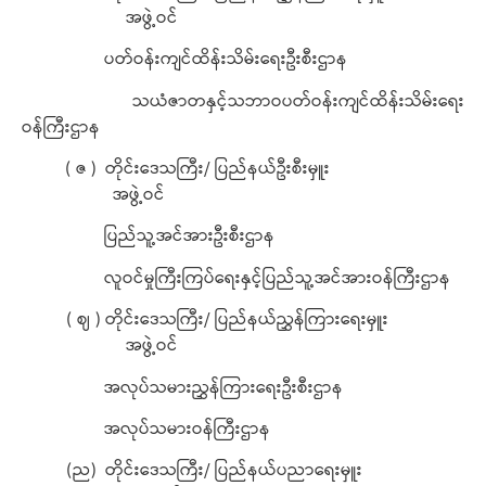
အဖွဲ့ဝင်
ပတ်ဝန်းကျင်ထိန်းသိမ်းရေးဦးစီးဌာန
သယံဇာတနှင့်သဘာဝပတ်ဝန်းကျင်ထိန်းသိမ်းရေး
ဝန်ကြီးဌာန
( ဇ ) တိုင်းဒေသကြီး/ ပြည်နယ်ဦးစီးမှူး
အဖွဲ့ဝင်
ပြည်သူ့အင်အားဦးစီးဌာန
လူဝင်မှုကြီးကြပ်ရေးနှင့်ပြည်သူ့အင်အားဝန်ကြီးဌာန
( ဈ ) တိုင်းဒေသကြီး/ ပြည်နယ်ညွှန်ကြားရေးမှူး
အဖွဲ့ဝင်
အလုပ်သမားညွှန်ကြားရေးဦးစီးဌာန
အလုပ်သမားဝန်ကြီးဌာန
(ည) တိုင်းဒေသကြီး/ ပြည်နယ်ပညာရေးမှူး