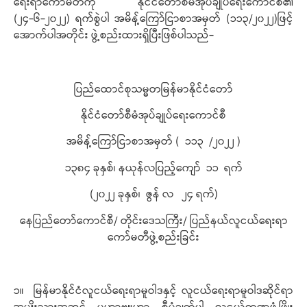
ရေးရာကော်မတီကို နိုင်ငံတော်စီမံအုပ်ချုပ်ရေးကောင်စီ၏
(၂၄-၆-၂၀၂၂) ရက်စွဲပါ အမိန့်ကြော်ငြာစာအမှတ် (၁၁၃/၂၀၂၂)ဖြင့်
အောက်ပါအတိုင်း ဖွဲ့စည်းထားရှိပြီးဖြစ်ပါသည်-
ပြည်ထောင်စုသမ္မတမြန်မာနိုင်ငံတော်
နိုင်ငံတော်စီမံအုပ်ချုပ်ရေးကောင်စီ
အမိန့်ကြော်ငြာစာအမှတ် ( ၁၁၃ /၂၀၂၂ )
၁၃၈၄ ခုနှစ်၊ နယုန်လပြည့်ကျော် ၁၁ ရက်
(၂၀၂၂ ခုနှစ်၊ ဇွန် လ ၂၄ ရက်)
နေပြည်တော်ကောင်စီ/ တိုင်းဒေသကြီး/ ပြည်နယ်လူငယ်ရေးရာ
ကော်မတီဖွဲ့စည်းခြင်း
၁။ မြန်မာနိုင်ငံလူငယ်ရေးရာမူဝါဒနှင့် လူငယ်ရေးရာမူဝါဒဆိုင်ရာ