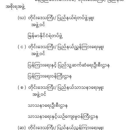
အစိုးရအဖွဲ့
(ဃ) တိုင်းဒေသကြီး/ ပြည်နယ်ရဲတပ်ဖွဲ့မှူး
အဖွဲ့ဝင်
မြန်မာနိုင်ငံရဲတပ်ဖွဲ့
( င ) တိုင်းဒေသကြီး/ ပြည်နယ်ညွှန်ကြားရေးမှူး
အဖွဲ့ဝင်
ပြန်ကြားရေးနှင့် ပြည်သူ့ဆက်ဆံရေးဦးစီးဌာန
ပြန်ကြားရေးဝန်ကြီးဌာန
( စ ) တိုင်းဒေသကြီး/ ပြည်နယ်သာသနာရေးမှူး
အဖွဲ့ဝင်
သာသနာရေးဦးစီးဌာန
သာသနာရေးနှင့်ယဉ်ကျေးမှုဝန်ကြီးဌာန
(ဆ) တိုင်းဒေသကြီး/ ပြည်နယ်ညွှန်ကြားရေးမှူး