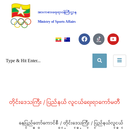
အားကစားရေးရာဝန်ကြီးဌာန
Ministry of Sports Affairs
တိုင်းဒေသကြီး / ပြည်နယ် လူငယ်ရေးရာကော်မတီ
နေပြည်တော်ကောင်စီ / တိုင်းဒေသကြီး / ပြည်နယ်လူငယ်