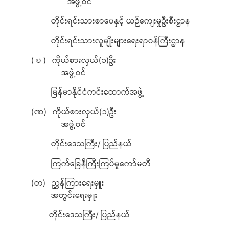
အဖွဲ့ဝင်
တိုင်းရင်းသားစာပေနှင့် ယဉ်ကျေးမှုဦးစီးဌာန
တိုင်းရင်းသားလူမျိုးများရေးရာဝန်ကြီးဌာန
( ဎ ) ကိုယ်စားလှယ်(၁)ဦး
အဖွဲ့ဝင်
မြန်မာနိုင်ငံကင်းထောက်အဖွဲ့
(ဏ) ကိုယ်စားလှယ်(၁)ဦး
အဖွဲ့ဝင်
တိုင်းဒေသကြီး/ ပြည်နယ်
ကြက်ခြေနီကြီးကြပ်မှုကော်မတီ
(တ) ညွှန်ကြားရေးမှူး
အတွင်းရေးမှူး
တိုင်းဒေသကြီး/ ပြည်နယ်