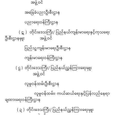
အဖွဲ့ဝင်
အခြေခံပညာဦးစီးဌာန
ပညာရေးဝန်ကြီးဌာန
( ဋ ) တိုင်းဒေသကြီး/ ပြည်နယ်ကျန်းမာရေးနှင့်ကုသရေး
ဦးစီးဌာနမှူး အဖွဲ့ဝင်
ပြည်သူ့ကျန်းမာရေးဦးစီးဌာန
ကျန်းမာရေးဝန်ကြီးဌာန
( ဌ ) တိုင်းဒေသကြီး/ ပြည်နယ်ညွှန်ကြားရေးမှူး
အဖွဲ့ဝင်
လူမှုဝန်ထမ်းဦးစီးဌာန
လူမှုဝန်ထမ်း၊ ကယ်ဆယ်ရေးနှင့်ပြန်လည်နေရာ
ချထားရေးဝန်ကြီးဌာန
( ဍ ) တိုင်းဒေသကြီး/ ပြည်နယ်ညွှန်ကြားရေးမှူး