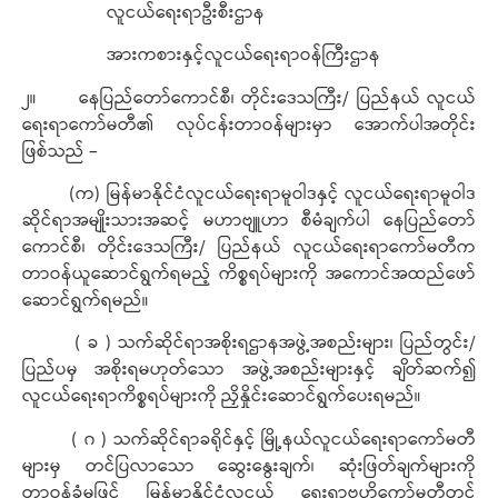
လူငယ်ရေးရာဦးစီးဌာန
အားကစားနှင့်လူငယ်ရေးရာဝန်ကြီးဌာန
၂။ နေပြည်တော်ကောင်စီ၊ တိုင်းဒေသကြီး/ ပြည်နယ် လူငယ်
ရေးရာကော်မတီ၏ လုပ်ငန်းတာဝန်များမှာ အောက်ပါအတိုင်း
ဖြစ်သည် –
(က) မြန်မာနိုင်ငံလူငယ်ရေးရာမူဝါဒနှင့် လူငယ်ရေးရာမူဝါဒ
ဆိုင်ရာအမျိုးသားအဆင့် မဟာဗျူဟာ စီမံချက်ပါ နေပြည်တော်
ကောင်စီ၊ တိုင်းဒေသကြီး/ ပြည်နယ် လူငယ်ရေးရာကော်မတီက
တာဝန်ယူဆောင်ရွက်ရမည့် ကိစ္စရပ်များကို အကောင်အထည်ဖော်
ဆောင်ရွက်ရမည်။
( ခ ) သက်ဆိုင်ရာအစိုးရဌာနအဖွဲ့အစည်းများ၊ ပြည်တွင်း/
ပြည်ပမှ အစိုးရမဟုတ်သော အဖွဲ့အစည်းများနှင့် ချိတ်ဆက်၍
လူငယ်ရေးရာကိစ္စရပ်များကို ညှိနှိုင်းဆောင်ရွက်ပေးရမည်။
( ဂ ) သက်ဆိုင်ရာခရိုင်နှင့် မြို့နယ်လူငယ်ရေးရာကော်မတီ
များမှ တင်ပြလာသော ဆွေးနွေးချက်၊ ဆုံးဖြတ်ချက်များကို
တာဝန်ခံမှုဖြင့် မြန်မာနိုင်ငံလူငယ် ရေးရာဗဟိုကော်မတီတွင်