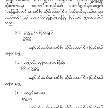
အမျိုးသားအဆင့် မဟာဗျူဟာ စီမံချက်ပါ လူငယ်ကဏ္ဍဖွံ့ဖြိုး
တိုးတက်ရေး အကောင်အထည်ဖော် ဆောင်ရွက်ရန်အတွက်
“နေပြည်တော် ကောင်စီ/ တိုင်းဒေသကြီး/ ပြည်နယ်လူငယ်ရေးရာ
ကော်မတီ” ကို အောက်ပါပုဂ္ဂိုလ်များဖြင့် ပြင်ဆင် ဖွဲ့စည်းလိုက်
သည်-
(က) ဥက္ကဋ္ဌ / ဝန်ကြီးချုပ်
ဥက္ကဋ္ဌ
နေပြည်တော်ကောင်စီ/ တိုင်းဒေသကြီး/ ပြည်နယ်
အစိုးရအဖွဲ့
( ခ ) အဖွဲ့ဝင်/ လူမှုရေးရာဝန်ကြီး
ဒုတိယဥက္ကဋ္ဌ
နေပြည်တော်ကောင်စီ/ တိုင်းဒေသကြီး/ ပြည်နယ်
အစိုးရအဖွဲ့
( ဂ ) အတွင်းရေးမှူး
အဖွဲ့ဝင်
နေပြည်တော်ကောင်စီ/ တိုင်းဒေသကြီး/ ပြည်နယ်