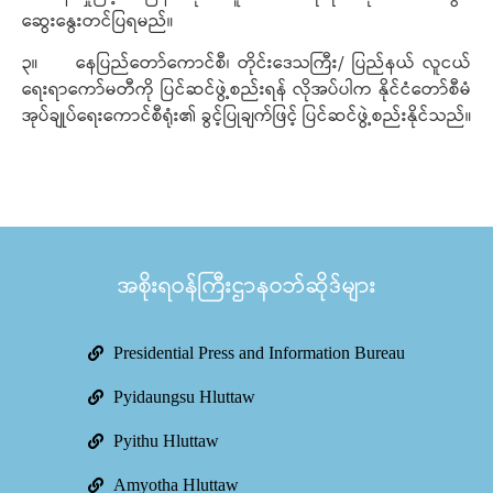
ဆွေးနွေးတင်ပြရမည်။
၃။ နေပြည်တော်ကောင်စီ၊ တိုင်းဒေသကြီး/ ပြည်နယ် လူငယ်
ရေးရာကော်မတီကို ပြင်ဆင်ဖွဲ့စည်းရန် လိုအပ်ပါက နိုင်ငံတော်စီမံ
အုပ်ချုပ်ရေးကောင်စီရုံး၏ ခွင့်ပြုချက်ဖြင့် ပြင်ဆင်ဖွဲ့စည်းနိုင်သည်။
အစိုးရဝန်ကြီးဌာနဝဘ်ဆိုဒ်များ
Presidential Press and Information Bureau
Pyidaungsu Hluttaw
Pyithu Hluttaw
Amyotha Hluttaw