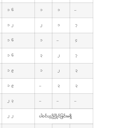
၁၆
၁
၁
–
၁၂
၂
၁
၇
၁၆
၁
–
၄
၁၆
၃
၂
၇
၁၉
၁
၂
၃
၁၉
–
၃
၃
၂၃
–
–
–
ပါဝင်ယှဉ်ပြိုင်ခြင်းမရှိ
၂၂