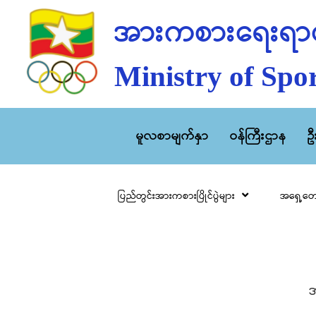
အားကစားရေးရာဝ
Ministry of Spor
မူလစာမျက်နှာ
ဝန်ကြီးဌာန
ဥ
ပြည်တွင်းအားကစားပြိုင်ပွဲများ
အရှေ့တော
အ