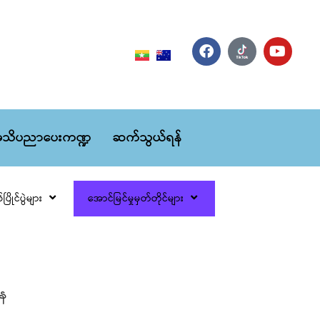
သိပညာပေးကဏ္ဍ
ဆက်သွယ်ရန်
ပြိုင်ပွဲများ
အောင်မြင်မှုမှတ်တိုင်များ
နေ