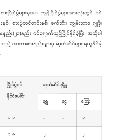
ပြိုင်ပွဲများမှအပ ကျန်ပြိုင်ပွဲများအားလုံးတွင် ၀င်
 စားပွဲတင်တင်းနစ်၊ စက်ဘီး၊ ကျွမ်းဘား၊ ဂျူဒို၊
်း(၂၁)နည်း ၀င်ရောက်ယှဉ်ပြိုင်နိုင်ခဲ့ပြီး၊ အဆိုပါ
်းစသည့် အားကစားနည်းများမှ ဆုတံဆိပ်များ ရယူနိုင်ခဲ့
-
ပြိုင်ပွဲဝင်
ဆုတံဆိပ်ရရှိမှု
နိုင်ငံပေါင်း
ရွှေ
ငွေ
ကြေး
၁၁
–
–
၃
၁၈
၂
–
၂