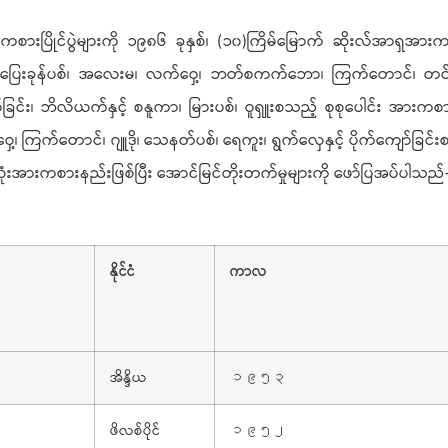
းကစားပြိုင်ပွဲများကို ၁၉၈၆ ခုနှစ်၊ (၁၀)ကြိမ်မြောက် ဆိုးလ်အာရှအားကစား
 ပြေးခုန်ပစ်၊ အလေးမ၊ လက်ဝှေ့၊ ဘတ်စကက်ဘော၊ ကြက်တောင်၊ တင်းနစ်၊
င်း၊ ဘိလိယက်နှင့် စနူကာ၊ မြားပစ်၊ ဝူရှူးစသည့် စုစုပေါင်း အားကစားနည
ဝှေ့၊ ကြက်တောင်၊ ဂျူဒို၊ သေနတ်ပစ်၊ ရေကူး၊ ရွက်လှေနှင့် ပိုက်ကျော်ခြင
အားကစားနည်းဖြစ်ပြီး အောင်မြင်တိုးတက်မှုများကို ဖော်ပြအပ်ပါသည်
နိုင်ငံ
ကာလ
အိန္ဒိယ
၁၉၅၃
ဖိလစ်ပိုင်
၁၉၅၂