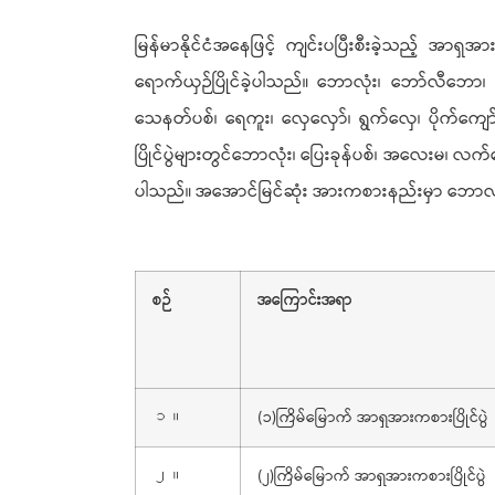
မြန်မာနိုင်ငံအနေဖြင့် ကျင်းပပြီးစီးခဲ့သည့် အာရှအာ
ရောက်ယှဉ်ပြိုင်ခဲ့ပါသည်။ ဘောလုံး၊ ဘော်လီဘော၊
သေနတ်ပစ်၊ ရေကူး၊ လှေလှော်၊ ရွက်လှေ၊ ပိုက်ကျော်ခြ
ပြိုင်ပွဲများတွင်ဘောလုံး၊ ပြေးခုန်ပစ်၊ အလေးမ၊ လက်
ပါသည်။ အအောင်မြင်ဆုံး အားကစားနည်းမှာ ဘောလုံး
စဉ်
အကြောင်းအရာ
(၁)ကြိမ်မြောက် အာရှအားကစားပြိုင်ပွဲ
၁။
(၂)ကြိမ်မြောက် အာရှအားကစားပြိုင်ပွဲ
၂။