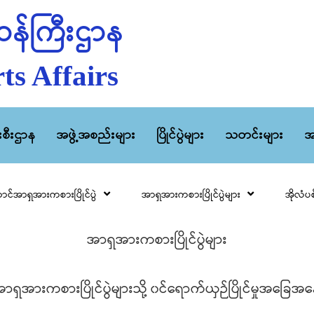
န်ကြီးဌာန
ts Affairs
ီးစီးဌာန
အဖွဲ့အစည်းများ
ပြိုင်ပွဲများ
သတင်းများ
အ
င်အာရှအားကစားပြိုင်ပွဲ
အာရှအားကစားပြိုင်ပွဲများ
အိုလံပစ်
အာရှအားကစားပြိုင်ပွဲများ
ာရှအားကစားပြိုင်ပွဲများသို့ ၀င်ရောက်ယှဉ်ပြိုင်မှုအခြေအ