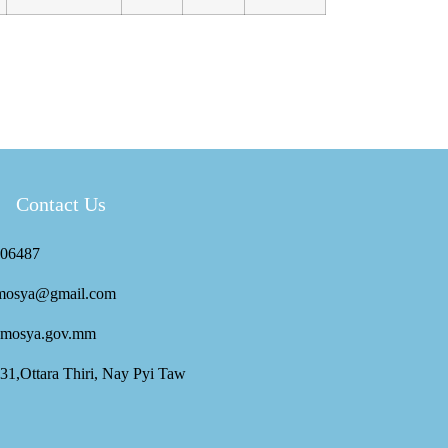
Contact Us
06487
mosya@gmail.com
mosya.gov.mm
 31,Ottara Thiri, Nay Pyi Taw