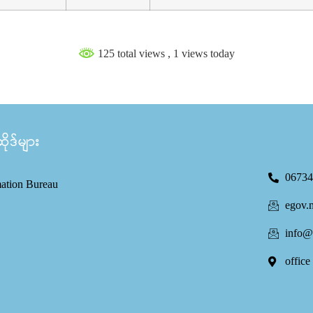
125 total views
, 1 views today
ုဒ်များ
06734
mation Bureau
egov.
info@
office