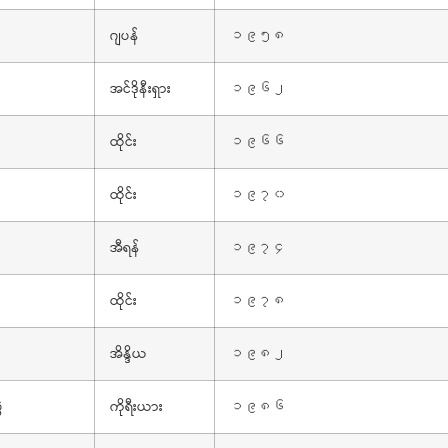
ဂျပန်
၁၉၅၈
အင်ဒိုနီးရှား
၁၉၆၂
ထိုင်း
၁၉၆၆
ထိုင်း
၁၉၇၀
အီရန်
၁၉၇၄
ထိုင်း
၁၉၇၈
အိန္ဒိယ
၁၉၈၂
ဲ
ကိုရီးယား
၁၉၈၆