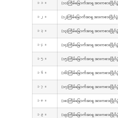
(၁၁)ကြိမ်မြောက်အာရှ အားကစားပြိုင်ပွ
၁၁။
(၁၂)ကြိမ်မြောက်အာရှ အားကစားပြိုင်ပွဲ
၁၂။
(၁၃)ကြိမ်မြောက်အာရှ အားကစားပြိုင်ပွ
၁၃။
(၁၄)ကြိမ်မြောက်အာရှ အားကစားပြိုင်ပွ
၁၄။
(၁၅)ကြိမ်မြောက်အာရှ အားကစားပြိုင်ပွ
၁၅။
(၁၆)ကြိမ်မြောက်အာရှ အားကစားပြိုင်ပွ
၁၆။
(၁၇)ကြိမ်မြောက်အာရှ အားကစားပြိုင်ပွ
၁၇။
(၁၈)ကြိမ်မြောက်အာရှ အားကစားပြိုင်ပွ
၁၈။
(၁၉)ကြိမ်မြောက်အာရှ အားကစားပြိုင်ပွ
၁၉။