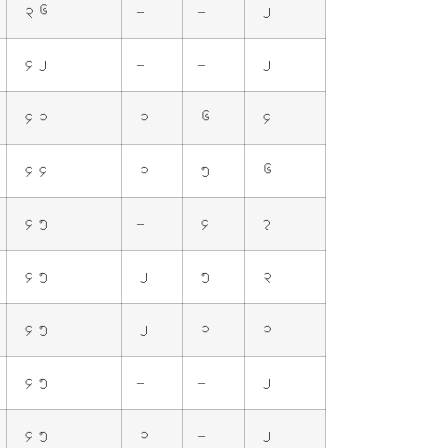
၃၆
–
–
၂
၄၂
–
–
၂
၄၁
၁
၆
၄
၄၄
၁
၅
၆
၄၅
–
၄
၇
၄၅
၂
၅
၃
၄၅
၂
၁
၁
၄၅
–
–
၂
၄၅
၁
–
၂