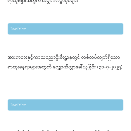
ရာထူးများအတွက် လျှောက်လွှာပုံစံများ
Read More
အားကစားနှင့်ကာယပညာဦးစီးဌာနတွင် လစ်လပ်လျက်ရှိသော
ရာထူးနေရာများအတွက် လျှောက်လွှာခေါ်ယူခြင်း (၃၁-၇-၂၀၂၅)
Read More