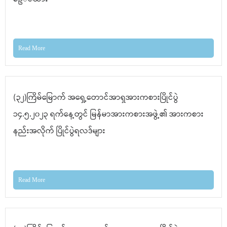
Read More
(၃၂)ကြိမ်မြောက် အရှေ့တောင်အာရှအားကစားပြိုင်ပွဲ
၁၄.၅.၂၀၂၃ ရက်နေ့တွင် မြန်မာအားကစားအဖွဲ့၏ အားကစား
နည်းအလိုက် ပြိုင်ပွဲရလဒ်များ
Read More