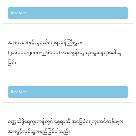
Read More
အားကစားနှင့်လူငယ်ရေးရာဝန်ကြီးဌာန
(၂၁၆၀၀၀-၂၀၀၀-၂၂၆၀၀၀) လစာနှုန်းတူ ရာထူးနေရာခေါ်ယူ
ခြင်း
Read More
ဝဏ္ဏသိဒ္ဓိရေကူးကန်တွင် နွေရာသီ အခြေခံရေကူးသင်တန်းများ
အားဖွင့်လှစ်သွားမည်ဖြစ်ပါသည်။