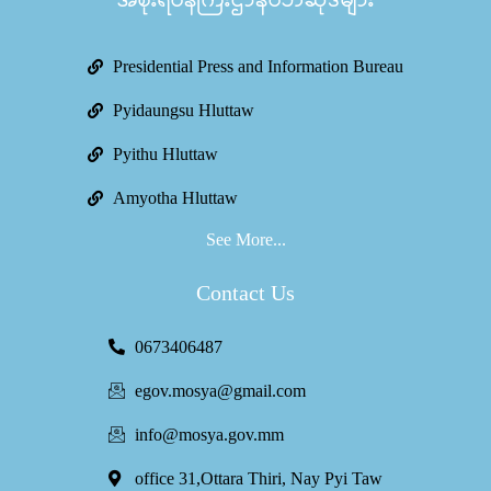
အစိုးရဝန်ကြီးဌာနဝဘ်ဆိုဒ်များ
Presidential Press and Information Bureau
Pyidaungsu Hluttaw
Pyithu Hluttaw
Amyotha Hluttaw
See More...
Contact Us
0673406487
egov.mosya@gmail.com
info@mosya.gov.mm
office 31,Ottara Thiri, Nay Pyi Taw