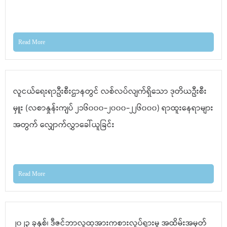
Read More
လူငယ်ရေးရာဦးစီးဌာနတွင် လစ်လပ်လျက်ရှိသော ဒုတိယဦးစီး
မှူး (လစာနှုန်းကျပ် ၂၁၆၀၀၀-၂၀၀၀-၂၂၆၀၀၀) ရာထူးနေရာများ
အတွက် လျှောက်လွှာခေါ်ယူခြင်း
Read More
၂၀၂၃ ခုနှစ်၊ ဒီဇင်ဘာလူထုအားကစားလှုပ်ရှားမှု အထိမ်းအမှတ်