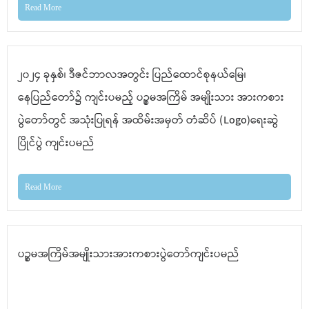
Read More
၂၀၂၄ ခုနှစ်၊ ဒီဇင်ဘာလအတွင်း ပြည်ထောင်စုနယ်မြေ၊
နေပြည်တော်၌ ကျင်းပမည့် ပဉ္စမအကြိမ် အမျိုးသား အားကစား
ပွဲတော်တွင် အသုံးပြုရန် အထိမ်းအမှတ် တံဆိပ် (Logo)ရေးဆွဲ
ပြိုင်ပွဲ ကျင်းပမည်
Read More
ပဉ္စမအကြိမ်အမျိုးသားအားကစားပွဲတော်ကျင်းပမည်