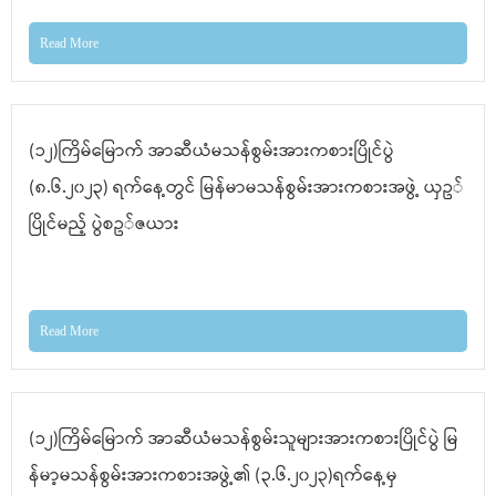
Read More
(၁၂)ကြိမ်မြောက် အာဆီယံမသန်စွမ်းအားကစားပြိုင်ပွဲ
(၈.၆.၂၀၂၃) ရက်နေ့တွင် မြန်မာမသန်စွမ်းအားကစားအဖွဲ့ ယှဥ်
ပြိုင်မည့် ပွဲစဥ်ဇယား
Read More
(၁၂)ကြိမ်မြောက် အာဆီယံမသန်စွမ်းသူများအားကစားပြိုင်ပွဲ မြ
န်မာ့မသန်စွမ်းအားကစားအဖွဲ့၏ (၃.၆.၂၀၂၃)ရက်နေ့မှ