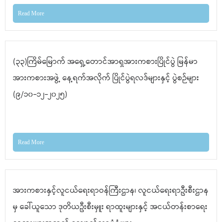
Read More
(၃၃)ကြိမ်မြောက် အရှေ့တောင်အာရှအားကစားပြိုင်ပွဲ မြန်မာ
အားကစားအဖွဲ့ နေ့ရက်အလိုက် ပြိုင်ပွဲရလဒ်များနှင့် ပွဲစဉ်များ
(၉/၁၀-၁၂-၂၀၂၅)
Read More
အားကစားနှင့်လူငယ်ရေးရာဝန်ကြီးဌာန၊ လူငယ်ရေးရာဦးစီးဌာန
မှ ခေါ်ယူသော ဒုတိယဦးစီးမှူး ရာထူးများနှင့် အငယ်တန်းစာရေး