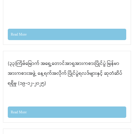
Read More
(၃၃)ကြိမ်မြောက် အရှေ့တောင်အာရှအားကစားပြိုင်ပွဲ မြန်မာ
အားကစားအဖွဲ့ နေ့ရက်အလိုက် ပြိုင်ပွဲရလဒ်များနှင့် ဆုတံဆိပ်
ရရှိမှု (၁၉-၁၂-၂၀၂၅)
Read More