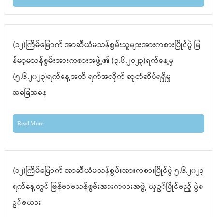
(၁၂)ကြိမ်မြောက် အာဆီယံမသန်စွမ်းသူများအားကစားပြိုင်ပွဲ မြ
န်မာ့မသန်စွမ်းအားကစားအဖွဲ့၏ (၃.၆.၂၀၂၃)ရက်နေ့မှ
(၅.၆.၂၀၂၃)ရက်နေ့အထိ ရက်အလိုက် ဆုတံဆိပ်ရရှိမှု
အခြေအနေ
Read More
(၁၂)ကြိမ်မြောက် အာဆီယံမသန်စွမ်းအားကစားပြိုင်ပွဲ ၅.၆.၂၀၂၃
ရက်နေ့တွင် မြန်မာမသန်စွမ်းအားကစားအဖွဲ့ ယှဥ်ပြိုင်မည့် ပွဲစ
ဥ်ဇယား