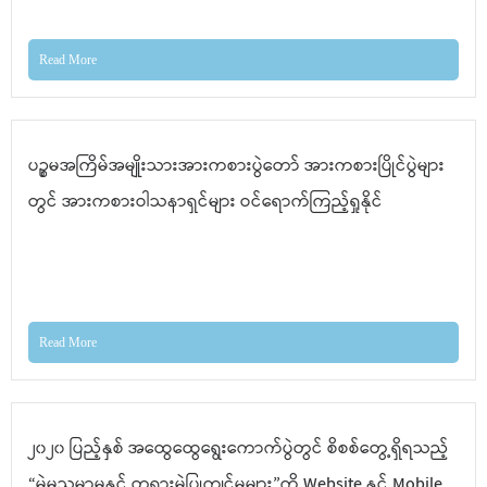
Read More
ပဉ္စမအကြိမ်အမျိုးသားအားကစားပွဲတော် အားကစားပြိုင်ပွဲများ
တွင် အားကစားဝါသနာရှင်များ ဝင်ရောက်ကြည့်ရှုနိုင်
Read More
၂၀၂၀ ပြည့်နှစ် အထွေထွေရွေးကောက်ပွဲတွင် စိစစ်တွေ့ရှိရသည့်
“မဲမသမာမှုနှင့် တရားမဲ့ပြုကျင့်မှုများ”ကို Website နှင့် Mobile