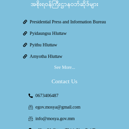
အစိုးရဝန်ကြီးဌာနဝဘ်ဆိုဒ်များ
Presidential Press and Information Bureau
Pyidaungsu Hluttaw
Pyithu Hluttaw
Amyotha Hluttaw
See More...
Contact Us
0673406487
egov.mosya@gmail.com
info@mosya.gov.mm