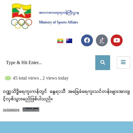
အားကစားရေးရာဝန်ကြီးဌာန
Ministry of Sports Affairs
45 total views
, 2 views today
ဝဏ္ဏသိဒ္ဓိရေကူးကန်တွင် နွေရာသီ အခြေခံရေကူးသင်တန်းများအားဖွ
င့်လှစ်သွားမည်ဖြစ်ပါသည်။
swimming
Download