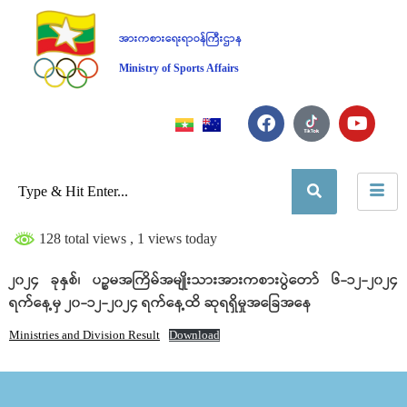
အားကစားရေးရာဝန်ကြီးဌာန
Ministry of Sports Affairs
128 total views
, 1 views today
၂၀၂၄ ခုနှစ်၊ ပဉ္စမအကြိမ်အမျိုးသားအားကစားပွဲတော် ၆-၁၂-၂၀၂၄
ရက်နေ့မှ ၂၀-၁၂-၂၀၂၄ ရက်နေ့ထိ ဆုရရှိမှုအခြေအနေ
Ministries and Division Result
Download