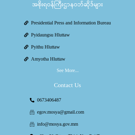
အစိုးရဝန်ကြီးဌာနဝဘ်ဆိုဒ်များ
Presidential Press and Information Bureau
Pyidaungsu Hluttaw
Pyithu Hluttaw
Amyotha Hluttaw
See More...
Contact Us
0673406487
egov.mosya@gmail.com
info@mosya.gov.mm