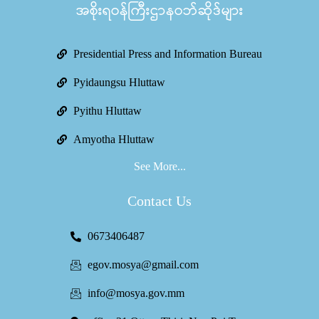
အစိုးရဝန်ကြီးဌာနဝဘ်ဆိုဒ်များ
Presidential Press and Information Bureau
Pyidaungsu Hluttaw
Pyithu Hluttaw
Amyotha Hluttaw
See More...
Contact Us
0673406487
egov.mosya@gmail.com
info@mosya.gov.mm