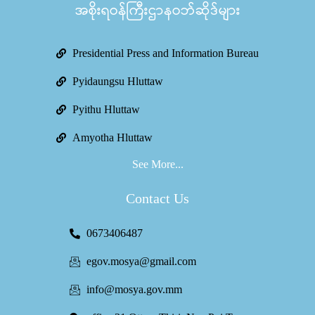
အစိုးရဝန်ကြီးဌာနဝဘ်ဆိုဒ်များ
Presidential Press and Information Bureau
Pyidaungsu Hluttaw
Pyithu Hluttaw
Amyotha Hluttaw
See More...
Contact Us
0673406487
egov.mosya@gmail.com
info@mosya.gov.mm