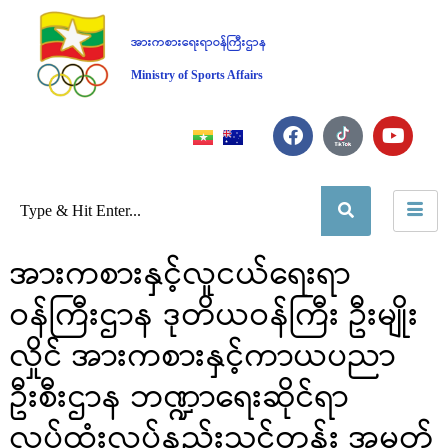
အားကစားရေးရာဝန်ကြီးဌာန
Ministry of Sports Affairs
အားကစားနှင့်လူငယ်ရေးရာ
ဝန်ကြီးဌာန ဒုတိယဝန်ကြီး ဦးမျိုး
လှိုင် အားကစားနှင့်ကာယပညာ
ဦးစီးဌာန ဘဏ္ဍာရေးဆိုင်ရာ
လုပ်ထုံးလုပ်နည်းသင်တန်း အမှတ်