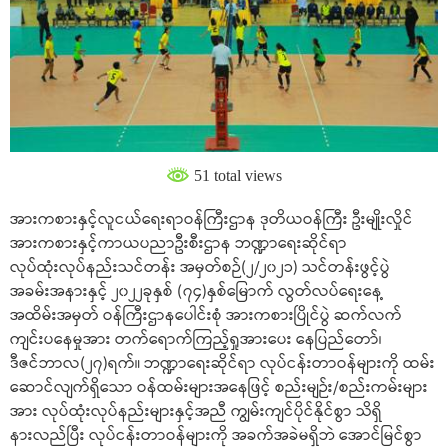
51 total views
အားကစားနှင့်လူငယ်ရေးရာဝန်ကြီးဌာန ဒုတိယဝန်ကြီး ဦးမျိုးလှိုင်
အားကစားနှင့်ကာယပညာဦးစီးဌာန ဘဏ္ဍာရေးဆိုင်ရာ
လုပ်ထုံးလုပ်နည်းသင်တန်း အမှတ်စဉ်(၂/၂၀၂၁) သင်တန်းဖွင့်ပွဲ
အခမ်းအနားနှင့် ၂၀၂၂ခုနှစ် (၇၄)နှစ်မြောက် လွတ်လပ်ရေးနေ့
အထိမ်းအမှတ် ဝန်ကြီးဌာနပေါင်းစုံ အားကစားပြိုင်ပွဲ ဆက်လက်
ကျင်းပနေမှုအား တက်ရောက်ကြည့်ရှုအားပေး နေပြည်တော်၊
ဒီဇင်ဘာလ(၂၇)ရက်။ ဘဏ္ဍာရေးဆိုင်ရာ လုပ်ငန်းတာဝန်များကို ထမ်း
ဆောင်လျက်ရှိသော ဝန်ထမ်းများအနေဖြင့် စည်းမျဉ်း/စည်းကမ်းများ
အား လုပ်ထုံးလုပ်နည်းများနှင့်အညီ ကျွမ်းကျင်ပိုင်နိုင်စွာ သိရှိ
နားလည်ပြီး လုပ်ငန်းတာဝန်များကို အခက်အခဲမရှိဘဲ အောင်မြင်စွာ