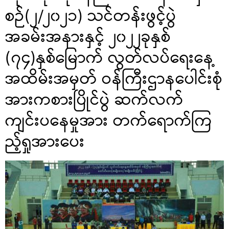
စဉ်(၂/၂၀၂၁) သင်တန်းဖွင့်ပွဲ
အခမ်းအနားနှင့် ၂၀၂၂ခုနှစ်
(၇၄)နှစ်မြောက် လွတ်လပ်ရေးနေ့
အထိမ်းအမှတ် ဝန်ကြီးဌာနပေါင်းစုံ
အားကစားပြိုင်ပွဲ ဆက်လက်
ကျင်းပနေမှုအား တက်ရောက်ကြ
ည့်ရှုအားပေး