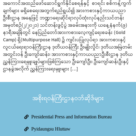
အကောင်အထည်ဖော်ဆောင်ရွက်နိုင်စေရန်နှင့် စာရင်း စစ်ကန့်ကွက်
ချက်များ မရှိစေရေးအတွက်ရည်ရွယ်၍ အားကစားနှင့်ကာယပညာ
ဦးစီးဌာန အနေဖြင့် ဘဏ္ဍာရေးဆိုင်ရာလုပ်ထုံးလုပ်နည်းသင်တန်း
အမှတ်စဉ်(၂/၂၀၂၁) သင်တန်းဖွင့်ပွဲ အခမ်းအနားကို ယနေ့နံနက်(၉)
နာရီအချိန်တွင် နေပြည်တော်အားကစားလေ့ကျင့်ရေးစခန်း (Gold
Camp) ရှိ(Multipurpose Hall) ၌ ကျင်းပပြုလုပ်ရာ အားကစားနှင့်
လူငယ်ရေးရာဝန်ကြီးဌာန ဒုတိယဝန်ကြီး ဦးမျိုးလှိုင်၊ ဒုတိယအမြဲတမ်း
အတွင်းဝန် ဦးကျော်ဆန်း၊ အားကစားနှင့်ကာယပညာဦးစီးဌာန ဒုတိယ
ညွှန်ကြားရေမှူးချုပ်များဖြစ်ကြသော ဦးကျော်ဦး၊ ဦးကျော်ဆန်းဦးနှင့်
ဌာနခွဲအလိုက် ညွှန်ကြားရေးမှူးများ […]
အစိုးရဝန်ကြီးဌာနဝဘ်ဆိုဒ်များ
Presidential Press and Information Bureau
Pyidaungsu Hluttaw