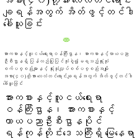
အစား(၄၀)တို့အား လေလံတင်ရောင်း
ချရန်အတွက် အိတ်ဖွင့်တင်ဒါ
ခေါ်ယူခြင်း
အားကစားနှင့်လူငယ်ရေးရာဝန်ကြီးဌာန၊ အားကစားနှင့်ကာယပညာ
ဦးစီးဌာနရှိ ပြန်လည်ပြုပြင်သုံးစွဲ၍မရသည့်ရုံးသုံး
စက်ပစ္စည်းများနှင့် ရုံးသုံးလျှပ်စစ်ပစ္စည်းအမျိုး
အစား(၄၀)တို့အား လေလံတင်ရောင်းချရန်အတွက် အိတ်ဖွင့်တင်ဒါ
ခေါ်ယူခြင်း
အားကစားနှင့်လူငယ်ရေးရာ
ဝန်ကြီးဌာန၊ အားကစားနှင့်
ကာယပညာဦးစီးဌာနပိုင်
ရန်ကုန်တိုင်းဒေသကြီးရှိ မြေနေရာ