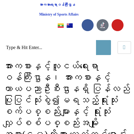
အားကစားရေးရာဝန်ကြီးဌာန
Ministry of Sports Affairs
အားကစားနှင့်လူငယ်ရေးရာ
ဝန်ကြီးဌာန၊ အားကစားနှင့်
ကာယပညာဦးစီးဌာနရှိ ပြန်လည်
ပြုပြင်သုံးစွဲ၍မရသည့်ရုံးသုံး
စက်ပစ္စည်းများနှင့် ရုံးသုံး
လျှပ်စစ်ပစ္စည်းအမျိုး