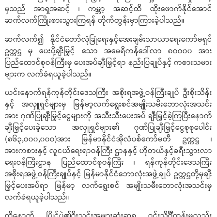
မှသည် အာရှအဆင့် ၊ ကမ္ဘာ့ အဆင့်ထိ ထိုးဖောက်နိုင်အောင်
ဆက်လက်ကြိုးစားသွားကြရန် တိုက်တွန်းမှာကြားခဲ့ပါသည်။
ဆက်လက်၍ နိုင်ငံတော်လုံခြုံရေးနှင့်အေးချမ်းသာယာရေးကော်မရှင်
ဥက္ကဋ္ဌ မှ ပေးပို့ချီးမြှင့် သော အမေရိကန်ဒေါ်လာ ၈၀၀၀၀ အား
ပြည်ထောင်စုဝန်ကြီးမှ ပေးအပ်ချီးမြှင့်ရာ နည်းပြချုပ်နှင့် ကစားသမား
များက လက်ခံရယူခဲ့ပါသည်။
ယင်းနောက်ရန်ကုန်တိုင်းဒေသကြီး အစိုးရအဖွဲ့ဝန်ကြီးချုပ် ဦးစိုးသိန်း
နှင့် အလှူရှင်များမှ မြန်မာ့လက်ရွေးစင်အမျိုးသမီးဘောလုံးအသင်း
အား ဂုဏ်ပြုချီးမြှင့်ငွေများကို အသီးသီးပေးအပ် ချီးမြှင့်ခဲ့ကြပြီးနောက်
ချီးမြှင့်ပေးခဲ့သော အလှူရှင်များ၏ ဂုဏ်ပြုချီးမြှင့်ငွေစုစုပေါင်း
(၈၆၃,၀၀၀,၀၀၀)အား မြန်မာနိုင်ငံအိုလံပစ်ကော်မတီ ဥက္ကဋ္ဌ ၊
အားကစားနှင့် လူငယ်ရေးရာဝန်ကြီး ဌာနနှင့် ဟိုတယ်နှင့်ခရီးသွားလာ
ရေးဝန်ကြီးဌာန ပြည်ထောင်စုဝန်ကြီး ၊ ရန်ကုန်တိုင်းဒေသကြီး
အစိုးရအဖွဲ့ဝန်ကြီးချုပ်နှင့် မြန်မာနိုင်ငံဘောလုံးအဖွဲ့ချုပ် ဥက္ကဋ္ဌတို့မှချီး
မြှင့်ပေးအပ်ရာ မြန်မာ့ လက်ရွေးစင် အမျိုးသမီးဘောလုံးအသင်းမှ
လက်ခံရယူခဲ့ပါသည်။
ထို့နောက် ပြိုင်ပွဲ၏ဂိုးသွင်းအများဆုံးဆုရ ဝင်းသိင်္ဂီထွန်းမှလည်း