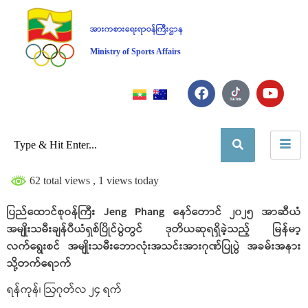
အားကစားရေးရာဝန်ကြီးဌာန
Ministry of Sports Affairs
62 total views
, 1 views today
ပြည်ထောင်စုဝန်ကြီး Jeng Phang နော်တောင် ၂၀၂၅ အာဆီယံ
အမျိုးသမီးချန်ပီယံရှစ်ပြိုင်ပွဲတွင် ဒုတိယဆုရရှိခဲ့သည့် မြန်မာ့
လက်ရွေးစင် အမျိုးသမီးဘောလုံးအသင်းအားဂုဏ်ပြုပွဲ အခမ်းအနား
သို့တက်ရောက်
ရန်ကုန်၊ ဩဂုတ်လ ၂၄ ရက်