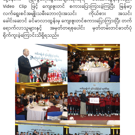
Video Clip ဖြင့် ကျေးဇူးတင် စကားပြောကြားခဲ့ကြပြီး မြန်မာ့
လက်ရွေးစင်အမျိုးသမီးဘောလုံးအသင်း ကိုယ်စား အသင်း
ခေါင်းဆောင် ခင်မာလာထွန်းမှ ကျေးဇူးတင်စကားပြောကြားပြီး တက်
ရောက်လာသူများနှင့် အမှတ်တရစုပေါင်း မှတ်တမ်းတင်ဓာတ်ပုံ
ရိုက်ကူးခဲ့ကြောင်းသိရှိရသည်။