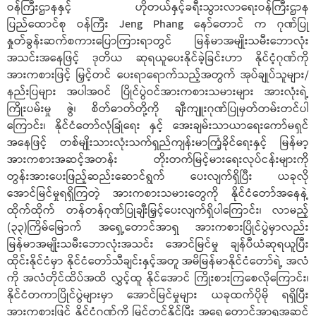
ဝန်ကြီးဌာနနှင့် ဟိုတယ်နှင့်ခရီးသွားလာရေးဝန်ကြီးဌာန
ပြည်ထောင်စု ဝန်ကြီး Jeng Phang နော်တောင် က ဂုဏ်ပြု
နှုတ်ခွန်းဆက်စကားပြောကြားရာတွင် မြန်မာအမျိုးသမီးဘောလုံး
အသင်းအနေဖြင့် ဒုတိယ ဆုရယူပေးနိုင်ခဲ့ခြင်းဟာ နိုင်ငံ့ဂုဏ်ကို
အားကစားဖြင့် မြှင့်တင် ပေးရာရောက်သည့်အတွက် အုပ်ချုပ်သူများ/
နည်းပြများ အပါအဝင် ပြိုင်ပွဲဝင်အားကစားသမားများ အားလုံးရဲ့
ကြိုးပမ်းမှု ဇွဲ၊ စိတ်ဓာတ်တို့ကို ချီးကျူးဂုဏ်ပြုမှတ်တမ်းတင်ပါ
ကြောင်း၊ နိုင်ငံတော်လုံခြုံရေး နှင့် အေးချမ်းသာယာရေးကော်မရှင်
အနေဖြင့် တစ်မျိုးသားလုံးသက်ရှည်ကျန်းမာကြံ့ခိုင်ရေးနှင့် မြန်မာ့
အားကစားအဆင့်အတန်း တိုးတက်မြင့်မားရေးလုပ်ငန်းများကို
တွန်းအားပေးဖြည့်ဆည်းဆောင်ရွက် ပေးလျက်ရှိပြီး ယခုလို
အောင်မြင်မှုရရှိကြတဲ့ အားကစားသမားတွေကို နိုင်ငံတော်အနေနဲ့
ထိုက်ထိုက် တန်တန်ဂုဏ်ပြုချီးမြှင့်ပေးလျက်ရှိပါကြောင်း၊ လာမည့်
(၃၃)ကြိမ်မြောက် အရှေ့တောင်အာရှ အားကစားပြိုင်ပွဲမှာလည်း
မြန်မာအမျိုးသမီးဘောလုံးအသင်း အောင်မြင်မှု ချန်ပီယံဆုရယူပြီး
ထိုင်းနိုင်ငံမှာ နိုင်ငံတော်သီချင်းနှင့်အတူ အမိမြန်မာနိုင်ငံတော်ရဲ့ အလံ
ကို အလံတိုင်ထိပ်အထိ လွှင့်ထူ နိုင်အောင် ကြိုးစားကြစေလိုကြောင်း၊
နိုင်ငံတကာပြိုင်ပွဲများမှာ အောင်မြင်မှုများ ယခုထက်ပိုမို ရရှိပြီး
အားကစားဖြင့် နိုင်ငံ့ဂုဏ်ကို မြှင့်တင်နိုင်ပြီး အရှေ့တောင်အာရှအဆင့်