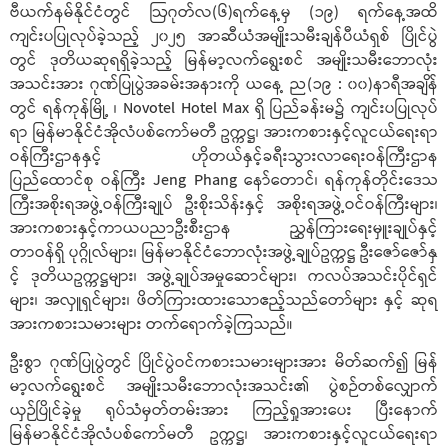
ဗီယက်နမ်နိုင်ငံတွင် ဩဂုတ်လ(၆)ရက်နေ့မှ (၁၉) ရက်နေ့အထိ
ကျင်းပပြုလုပ်ခဲ့သည့် ၂၀၂၅ အာဆီယံအမျိုးသမီးချန်ပီယံရှစ် ပြိုင်ပွဲ
တွင် ဒုတိယဆုရရှိခဲ့သည့် မြန်မာ့လက်ရွေးစင် အမျိုးသမီးဘောလုံး
အသင်းအား ဂုဏ်ပြုပွဲအခမ်းအနားကို ယနေ့ ည(၁၉ : ၀၀)နာရီအချိန်
တွင် ရန်ကုန်မြို့ ၊ Novotel Hotel Max ရှိ ပြည်ခန်းမ၌ ကျင်းပပြုလုပ်
ရာ မြန်မာနိုင်ငံအိုလံပစ်ကော်မတီ ဥက္ကဋ္ဌ၊ အားကစားနှင့်လူငယ်ရေးရာ
ဝန်ကြီးဌာနနှင့် ဟိုတယ်နှင့်ခရီးသွားလာရေးဝန်ကြီးဌာန
ပြည်ထောင်စု ဝန်ကြီး Jeng Phang နော်တောင်၊ ရန်ကုန်တိုင်းဒေသ
ကြီးအစိုးရအဖွဲ့ဝန်ကြီးချုပ် ဦးစိုးသိန်းနှင့် အစိုးရအဖွဲ့ဝင်ဝန်ကြီးများ၊
အားကစားနှင့်ကာယပညာဦးစီးဌာန ညွှန်ကြားရေးမှူးချုပ်နှင့်
တာဝန်ရှိ ပုဂ္ဂိုလ်များ၊ မြန်မာနိုင်ငံဘောလုံးအဖွဲ့ချုပ်ဥက္ကဋ္ဌ ဦးဇော်ဇော်နှ
င့် ဒုတိယဥက္ကဋ္ဌများ၊ အဖွဲ့ချုပ်အမှုဆောင်များ၊ ကလပ်အသင်းပိုင်ရှင်
များ၊ အလှူရှင်များ၊ ဖိတ်ကြားထားသောဧည့်သည်တော်များ နှင့် ဆုရ
အားကစားသမားများ တက်ရောက်ခဲ့ကြသည်။
ဦးစွာ ဂုဏ်ပြုပွဲတွင် ပြိုင်ပွဲဝင်ကစားသမားများအား မိတ်ဆက်၍ မြန်
မာ့လက်ရွေးစင် အမျိုးသမီးဘောလုံးအသင်း၏ ပွဲစဉ်တစ်လျှောက်
ယှဉ်ပြိုင်ခဲ့မှု ရုပ်သံမှတ်တမ်းအား ကြည့်ရှုအားပေး ပြီးနောက်
မြန်မာနိုင်ငံအိုလံပစ်ကော်မတီ ဥက္ကဋ္ဌ၊ အားကစားနှင့်လူငယ်ရေးရာ