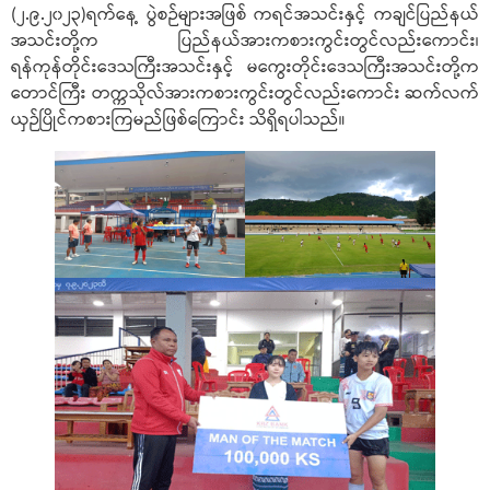
(၂.၉.၂၀၂၃)ရက်နေ့ ပွဲစဉ်များအဖြစ် ကရင်အသင်းနှင့် ကချင်ပြည်နယ်
အသင်းတို့က ပြည်နယ်အားကစားကွင်းတွင်လည်းကောင်း၊
ရန်ကုန်တိုင်းဒေသကြီးအသင်းနှင့် မကွေးတိုင်းဒေသကြီးအသင်းတို့က
တောင်ကြီး တက္ကသိုလ်အားကစားကွင်းတွင်လည်းကောင်း ဆက်လက်
ယှဉ်ပြိုင်ကစား‌ကြမည်ဖြစ်ကြောင်း သိရှိရပါသည်။