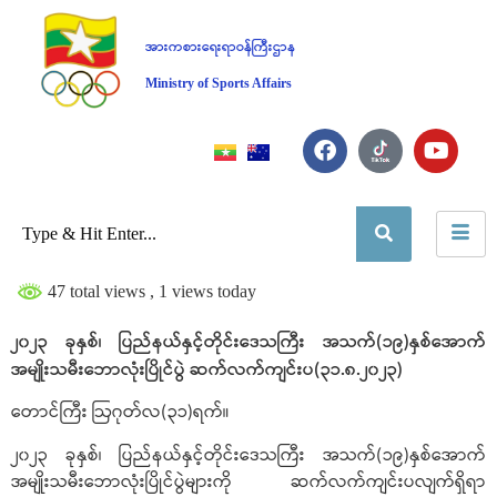
အားကစားရေးရာဝန်ကြီးဌာန
Ministry of Sports Affairs
47 total views
, 1 views today
၂၀၂၃ ခုနှစ်၊ ပြည်နယ်နှင့်တိုင်းဒေသကြီး အသက်(၁၉)နှစ်အောက်
အမျိုးသမီး‌ဘောလုံးပြိုင်ပွဲ ဆက်လက်ကျင်းပ(၃၁.၈.၂၀၂၃)
တောင်ကြီး ဩဂုတ်လ(၃၁)ရက်။
၂၀၂၃ ခုနှစ်၊ ပြည်နယ်နှင့်တိုင်းဒေသကြီး အသက်(၁၉)နှစ်အောက်
အမျိုးသမီး‌ဘောလုံးပြိုင်ပွဲများကို ဆက်လက်ကျင်းပလျက်ရှိရာ