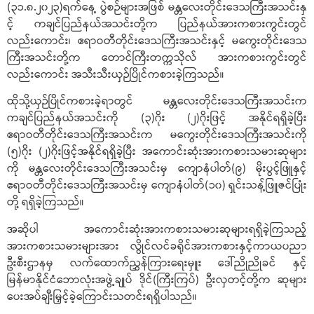
(၃၁.၈.၂၀၂၃)ရက်နေ့ ပွဲစဉ်များအဖြစ် မန္တလေးတိုင်းဒေသကြီးအသင်းနှ
င့် ကချင်ပြည်နယ်အသင်းတို့က ပြည်နယ်အားကစားကွင်းတွင်
လည်းကောင်း၊ ဧရာဝတီတိုင်းဒေသကြီးအသင်းနှင့် မကွေးတိုင်းဒေသ
ကြီးအသင်းတို့က တောင်ကြီးတက္ကသိုလ် အားကစားကွင်းတွင်
လည်းကောင်း အသီးသီးယှဉ်ပြိုင်ကစားခဲ့ကြသည်။
ထိုသို့ယှဉ်ပြိုင်ကစားခဲ့ရာတွင် မန္တလေးတိုင်းဒေသကြီးအသင်းက
ကချင်ပြည်နယ်အသင်းကို (၃)ဂိုး (၂)ဂိုးဖြင့် အနိုင်ရရှိခဲ့ပြီး
ဧရာဝတီတိုင်းဒေသကြီးအသင်းက မကွေးတိုင်းဒေသကြီးအသင်းကို
(၅)ဂိုး (၂)ဂိုးဖြင့်အနိုင်ရရှိခဲ့ပြီး အကောင်းဆုံးအားကစားသမားဆုများ
ကို မန္တလေးတိုင်းဒေသကြီးအသင်းမှ ကျောနံပါတ်(၉) မိုးပွင့်ဖြူနှင့်
ဧရာဝတီတိုင်းဒေသကြီးအသင်းမှ ကျောနံပါတ်(၁၀) ရှင်းသန့်ဖြူဇင်ပြုံး
တို့ ရရှိခဲ့ကြသည်။
အဆိုပါ အကောင်းဆုံးအားကစားသမားဆုများရရှိခဲ့ကြသည့်
အားကစားသမားများအား လွိုင်လင်ခရိုင်အားကစားနှင့်ကာယပညာ
ဦးစီးဌာနမှ လက်ထောက်ညွှန်ကြားရေးမှူး ဒေါ်ညိုညိုခင် နှင့်
မြန်မာနိုင်ငံဘောလုံးအဖွဲ့ချုပ် ဒိုင်(ကြီးကြပ်) ဦးလှတင့်တို့က ဆုများ
ပေးအပ်ချီးမြှင့်ခဲ့ကြောင်းသတင်းရရှိပါသည်။