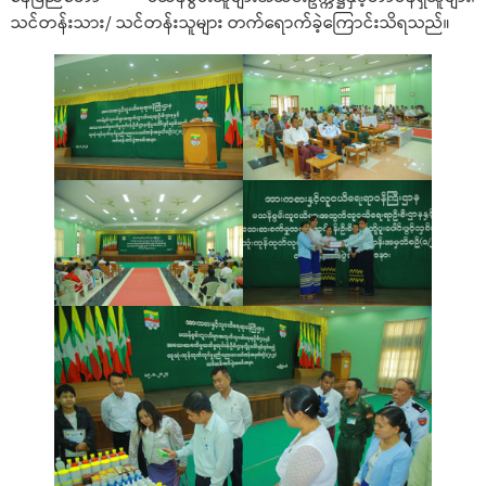
သင်တန်းသား/ သင်တန်းသူများ တက်ရောက်ခဲ့ကြောင်းသိရသည်။