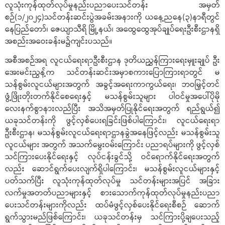
လူသုံးကုန်ထုတ်လုပ်မှုနည်းပညာပေးသင်တန်း အမှတ်
စဉ်(၁/၂၀၂၄)သင်တန်းဆင်းပွဲအခမ်းအနားကို ယနေ့ညနေ(၃)နာရီတွင်
နေပြည်တော်၊ ဇေယျာသီရိ မြို့နယ်၊ အထွေထွေအုပ်ချုပ်ရေးဦးစီးဌာနရှိ
အစည်းအဝေးခန်းမ၌ကျင်းပသည်။
အစီအစဉ်အရ လူငယ်ရေးရာဦးစီးဌာန ဒုတိယညွှန်ကြားရေးမှူးချုပ် ဦး
အေးမင်းညွန့်က သင်တန်းဆင်းအမှာစကားပြောကြားရာတွင် မ
သန်စွမ်းလူငယ်များအတွက် အခွင့်အရေးကာကွယ်ရေး၊ ဘဝမြှင့်တင်
ဖွံ့ဖြိုးတိုးတက်နိုင်စေရေးနှင့် မသန်စွမ်းသူများ ပါဝင်မှုအပေါ်ပိုမို
လေးနက်စွာနားလည်ပြီး အသိအမှတ်ပြုနိုင်ရေးအတွက် ရည်ရွယ်၍
ယခုသင်တန်းကို ဖွင့်လှစ်ပေးရခြင်းဖြစ်ပါကြောင်း၊ လူငယ်ရေးရာ
ဦးစီးဌာန၊ မသန်စွမ်းလူငယ်ရေးရာဌာနခွဲအနေဖြင့်လည်း မသန်စွမ်းသူ
လူငယ်များ အတွက် အသက်မွေးဝမ်းကြောင်း ပညာရပ်များကို ဖွင့်လှစ်
သင်ကြားပေးနိုင်ရေးနှင့် လုပ်ငန်းခွင်သို့ ဝင်ရောက်နိုင်ရေးအတွက်
လည်း ဆောင်ရွက်ပေးလျက်ရှိပါကြောင်း၊ မသန်စွမ်းလူငယ်များနှင့်
ပတ်သက်ပြီး လူသုံးကုန်ထုတ်လုပ်မှု သင်တန်းများအပြင် အခြား
လက်မှုအတတ်ပညာများနှင့် စားသောက်ကုန်ထုတ်လုပ်မှုနည်းပညာ
ပေးသင်တန်းများကိုလည်း ထပ်မံဖွင့်လှစ်ပေးနိုင်ရေးစီစဉ် ဆောက်
ရွက်သွားမည်ဖြစ်ကြောင်း၊ ယခုသင်တန်းမှ သင်ကြားပို့ချပေးသည့်