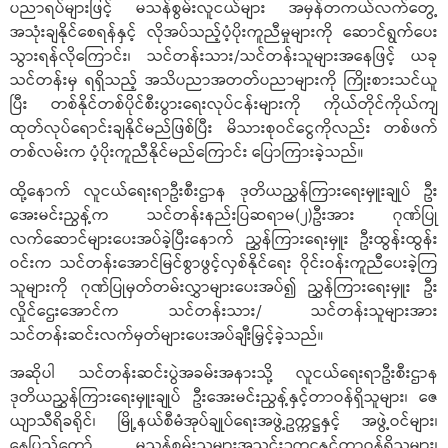
ပညာရပ်များဖြင့် မသန်စွမ်းလူငယ်များ အမှန်တကယ်လက်တွေ့
အသုံးချနိုင်စေရန်နှင့် လိုအပ်သည့်ပံ့ပိုးကူညီမှုများကို ဆောင်ရွက်ပေး
သွားရန်လိုကြောင်း၊ သင်တန်းသား/သင်တန်းသူများအနေဖြင့် ယခု
သင်တန်းမှ ရရှိသည့် အသိပညာအတတ်ပညာများကို ကြိုးစားသင်ယူ
ပြီး တစ်နိုင်တစ်ပိုင်စီးပွားရေးလုပ်ငန်းများကို ကိုယ်တိုင်ကိုယ်ကျ
ထုတ်လုပ်ရောင်းချနိုင်မည်ဖြစ်ပြီး မိသားစုဝင်ငွေကိုလည်း တစ်ဖက်
တစ်လမ်းက ပံ့ပိုးကူညီနိုင်မည်ကြောင်း ပြောကြားခဲ့သည်။
ထို့နောက် လူငယ်ရေးရာဦးစီးဌာန ဒုတိယညွှန်ကြားရေးမှူးချုပ် ဦး
အေးမင်းညွန့်က သင်တန်းနည်းပြဆရာမ(၂)ဦးအား ဂုဏ်ပြု
လက်ဆောင်များပေးအပ်ခဲ့ပြီးနောက် ညွှန်ကြားရေးမှူး ဦးထွန်းထွန်း
ဝင်းက သင်တန်းအောင်မြင်စွာဖွင့်လှစ်နိုင်ရေး ဝိုင်းဝန်းကူညီပေးခဲ့ကြ
သူများကို ဂုဏ်ပြုမှတ်တမ်းလွှာများပေးအပ်၍ ညွှန်ကြားရေးမှူး ဦး
လှိုင်ဌေးအောင်က သင်တန်းသား/ သင်တန်းသူများအား
သင်တန်းဆင်းလက်မှတ်များပေးအပ်ချီးမြှင့်ခဲ့သည်။
အဆိုပါ သင်တန်းဆင်းပွဲအခမ်းအနားသို့ လူငယ်ရေးရာဦးစီးဌာန
ဒုတိယညွှန်ကြားရေးမှူးချုပ် ဦးအေးမင်းညွန့်နှင့်တာဝန်ရှိသူများ၊ ဇေ
ယျာသီရိခရိုင်၊ မြို့နယ်စီမံအုပ်ချုပ်ရေးအဖွဲ့ဥက္ကဋ္ဌနှင့် အဖွဲ့ဝင်များ၊
နေပြည်တော် မသန်စွမ်းသူများအသင်းဥက္ကဋ္ဌနှင့်တာဝန်ရှိသူများ၊