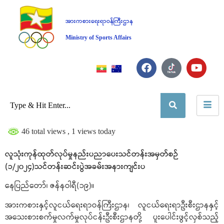
အားကစားရေးရာဝန်ကြီးဌာန
Ministry of Sports Affairs
46 total views
, 1 views today
လူသုံးကုန်ထုတ်လုပ်မှုနည်းပညာပေးသင်တန်းအမှတ်စဉ်
(၁/၂၀၂၄)သင်တန်းဆင်းပွဲအခမ်းအနားကျင်းပ
နေပြည်တော်၊ ဇန်နဝါရီ(၁၉)။
အားကစားနှင့်လူငယ်ရေးရာဝန်ကြီးဌာန၊ လူငယ်ရေးရာဦးစီးဌာနနှင့်
အသေးစားစက်မှုလက်မှုလုပ်ငန်းဦးစီးဌာနတို့ ပူးပေါင်းဖွင့်လှစ်သည့်