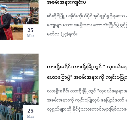
အခမ်းအနားကျင်းပ
ဆီဆိုင်မြို့ ပအိုဝ်းကိုယ်ပိုင်အုပ်ချုပ်ခွင့်ရ
ကျေးရွာဖလား အမျိုးသား ဘောလုံးပြိုင်ပွဲ ဖွင်
25
မတ်လ (၂၄)ရက်။
Mar
လားရှိုးခရိုင်၊ လားရှိုးမြို့တွင် “ လူ
ဟောပြောပွဲ” အခမ်းအနားကို ကျင်းပပြုလ
လားရှိုးခရိုင်၊ လားရှိုးမြို့တွင် "လူငယ်ရ
အခမ်းအနားကို ကျင်းပပြုလုပ် နေပြည်တော်
လူရွယ်များကို နိုင်ငံ့သားကောင်းများဖြစ်လာစ
25
Mar