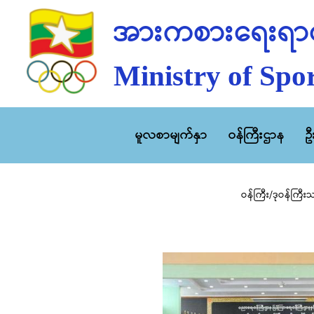
အားကစားရေးရာဝ
Ministry of Spor
မူလစာမျက်နှာ
ဝန်ကြီးဌာန
ဥ
ဝန်ကြီး/ဒုဝန်ကြီး