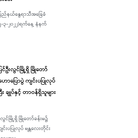
န်ပြည်နယ်နွေရာသီအခြေခံ
၂၅-၃-၂၀၂၂)ရက်နေ့ နံနက်
်ဦးလွင်မြို့ရှိ မြိုတော်
ာပြောပွဲ ကျင်းပပြုလုပ်
 ချုပ်နှင့် တာဝန်ရှိသူများ
ွင်မြို့ရှိ မြိုတော်ခန်းမ၌
းပပြုလုပ် မန္တလေးတိုင်း