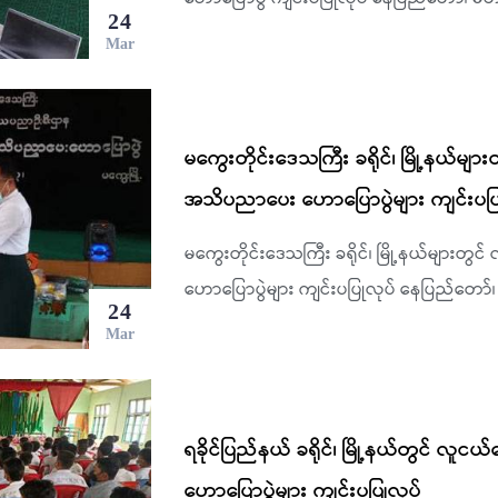
24
Mar
မကွေးတိုင်းဒေသကြီး ခရိုင်၊ မြို့နယ်မျ
အသိပညာပေး ဟောပြောပွဲများ ကျင်းပပြ
မကွေးတိုင်းဒေသကြီး ခရိုင်၊ မြို့နယ်များ
ဟောပြောပွဲများ ကျင်းပပြုလုပ် နေပြည်တော်
24
Mar
ရခိုင်ပြည်နယ် ခရိုင်၊ မြို့နယ်တွင် လ
ဟောပြောပွဲများ ကျင်းပပြုလုပ်