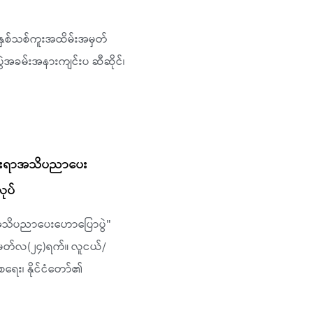
ဒေသ နှစ်သစ်ကူးအထိမ်းအမှတ်
့ပွဲအခမ်းအနားကျင်းပ ဆီဆိုင်၊
ငယ်ရေးရာအသိပညာပေး
ုပ်
ေးရာအသိပညာပေးဟောပြောပွဲ"
 မတ်လ(၂၄)ရက်။ လူငယ်/
ေရေး၊ နိုင်ငံတော်၏