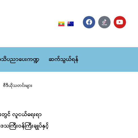
သိပညာပေးကဏ္ဍ
ဆက်သွယ်ရန်
ဗီဒီယိုသတင်းများ
ျားတွင် လူငယ်ရေးရာ
ကြီးဝန်ကြီးချုပ်နှင့်