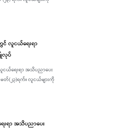
ားတွင် လူငယ်ရေးရာ
ုလုပ်
တွင် လူငယ်ရေးရာ အသိပညာပေး
၊ မတ်(၂၃)ရက်။ လူငယ်များကို
ူငယ်ရေးရာ အသိပညာပေး