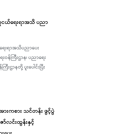
၌ လူငယ်ရေးရာအသိ ပညာ
ငယ်ရေးရာအသိပညာပေး
းရေးဝန်ကြီးဌာန၊ ပညာရေး
ြီးဌာနတို့ ပူးပေါင်းပြီး
အားကစား သင်တန်း ဖွင့်ပွဲ
ာ်လင်းထွန်းနှင့်
ားပေး