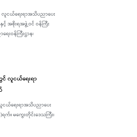
းတွင် လူငယ်ရေးရာအသိပညာပေး
င့် အစိုးရအဖွဲ့ဝင် ဝန်ကြီး
ာရေးဝန်ကြီးဌာန၊
းတွင် လူငယ်ရေးရာ
်
တွင် လူငယ်ရေးရာအသိပညာပေး
)ရက်။ မကွေးတိုင်းဒေသကြီး၊