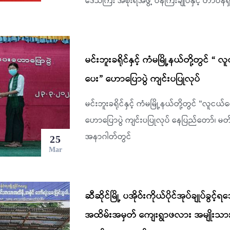
ဒေသကြီး အစိုးရအဖွဲ့ ဝန်ကြီးချုပ်နှင့် တာဝန်ရှ
မင်းဘူးခရိုင်နှင့် ကံမမြို့နယ်တို့တွင
ပေး” ဟောပြောပွဲ ကျင်းပပြုလုပ်
မင်းဘူးခရိုင်နှင့် ကံမမြို့နယ်တို့တွင် "လ
ဟောပြောပွဲ ကျင်းပပြုလုပ် နေပြည်တော်၊ မတ
အနာဂါတ်တွင်
25
Mar
ဆီဆိုင်မြို့ ပအိုဝ်းကိုယ်ပိုင်အုပ်ချုပ်ခွင
အထိမ်းအမှတ် ကျေးရွာဖလား အမျိုးသား ဘောလ