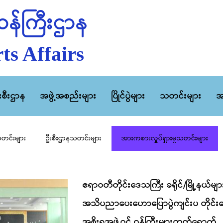
န်ကြီးဌာန
ts Affairs
ီးစီးဌာန
အဖွဲ့အစည်းများ
ပြိုင်ပွဲများ
သတင်းများ
အ
သတင်းများ
ဦးစီးဌာနသတင်းများ
အားကစားလှုပ်ရှားမှုသတင်းများ
ဧရာဝတီတိုင်းဒေသကြီး ခရိုင်/မြို့နယ်မ
အသိပညာပေးဟောပြောပွဲကျင်းပ တိုင်းဒေသ
အစိုးရအဖွဲ့ဝင် ဝန်ကြီးများတက်ရောက်