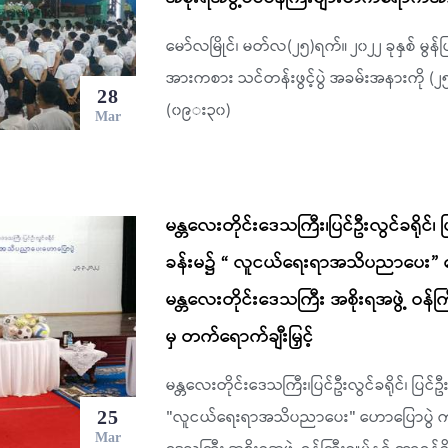
မော်လမြိုင်၊ မတ်လ(၂၅)ရက်။ ၂၀၂၂ ခုနှစ် မွ
အားကစား သင်တန်းဖွင့်ပွဲ အခမ်းအနားကို (
28
(၀၉း၃၀)
Mar
မန္တလေးတိုင်းဒေသကြီး၊ပြင်ဦးလွင်ခရိုင်၊ ပြင
ခန်းမ၌ “ လူငယ်ရေးရာအသိပညာပေး” ဟေ
မန္တလေးတိုင်းဒေသကြီး အစိုးရအဖွဲ့ ဝန်ကြီး
မှ တက်ရောက်ချီးမြှင့်
မန္တလေးတိုင်းဒေသကြီး၊ပြင်ဦးလွင်ခရိုင်၊ ပြင်ဦးလ
"လူငယ်ရေးရာအသိပညာပေး" ဟောပြောပွဲ ကျင်
25
Mar