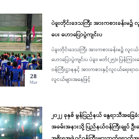
ပဲခူးတိုင်းဒေသကြီး အားကစားခန်းမ
ပေး ဟောပြောပွဲကျင်းပ
ပဲခူးတိုင်းဒေသကြီး အားကစားခန်းမ၌ လူ
ဟောပြောပွဲကျင်းပ ပဲခူး၊ မတ်(၂၅)။ ပြန်ကြာ
ဝန်ကြီးဌာနနှင့် အားကစားနှင့်လူငယ်ရေးရာဝန်က
28
လူငယ်များအနေဖြင့်
Mar
၂၀၂၂ ခုနှစ် မွန်ပြည်နယ် နွေရာသီအခြေခံ
အခမ်းအနားသို့ ပြည်နယ်ဝန်ကြီးချုပ် ဦးဇေ
အစိုးရအဖွဲ့ဝင်ဝန်ကြီးများတက်ရောက်အ