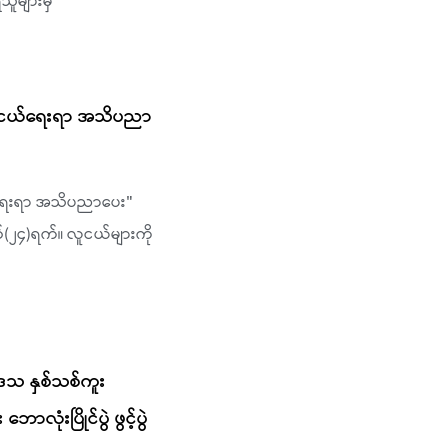
ိသူများမှ
် “ လူငယ်ရေးရာ အသိပညာ
ူငယ်ရေးရာ အသိပညာပေး"
်(၂၄)ရက်။ လူငယ်များကို
့်ရဒေသ နှစ်သစ်ကူး
ုံးပြိုင်ပွဲ ဖွင့်ပွဲ