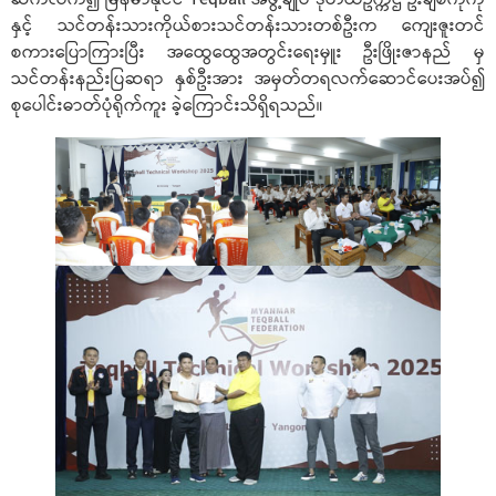
နှင့် သင်တန်းသားကိုယ်စားသင်တန်းသားတစ်ဦးက ကျေးဇူးတင်
စကားပြောကြားပြီး အထွေထွေအတွင်းရေးမှူး ဦးဖြိုးဇာနည် မှ
သင်တန်းနည်းပြဆရာ နှစ်ဦးအား အမှတ်တရလက်ဆောင်ပေးအပ်၍
စုပေါင်းဓာတ်ပုံရိုက်ကူး ခဲ့ကြောင်းသိရှိရသည်။