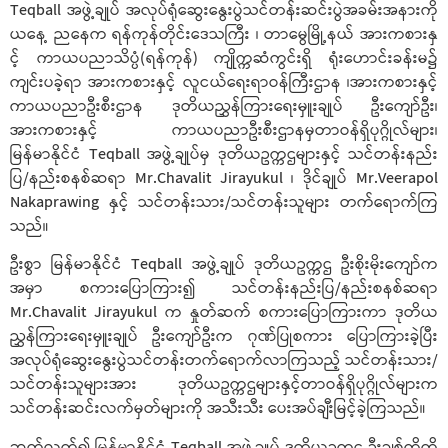
Teqball အဖွဲ့ချုပ် အလုပ်ရုံဆွေးနွေးပွဲသင်တန်းဆင်းပွဲအခမ်းအနားကို
ယနေ့ ညနေက ရန်ကုန်တိုင်းဒေသကြီး ၊ တာမွေမြို့နယ် အားကစားနှ
င့် ကာယပညာသိပ္ပံ(ရန်ကုန်) ကျိုက္ကဆံကွင်းရှိ ရုံးဟောင်းခန်းမ၌
ကျင်းပခဲ့ရာ အားကစားနှင့် လူငယ်ရေးရာဝန်ကြီးဌာန ၊အားကစားနှင့်
ကာယပညာဦးစီးဌာန ဒုတိယညွှန်ကြားရေးမှူးချုပ် ဦးကျော်ဦး၊
အားကစားနှင့် ကာယပညာဦးစီးဌာနမှတာဝန်ရှိပုဂ္ဂိုလ်များ၊
မြန်မာနိုင်ငံ Teqball အဖွဲ့ချုပ်မှ ဒုတိယဥက္ကဌများနှင့် သင်တန်းနည်း
ပြ/နည်းစနစ်ဆရာ Mr.Chavalit Jirayukul ၊ ဒိုင်ချုပ် Mr.Veerapol
Nakaprawing နှင့် သင်တန်းသား/သင်တန်းသူများ တက်ရောက်ကြ
သည်။
ဦးစွာ မြန်မာနိုင်ငံ Teqball အဖွဲ့ချုပ် ဒုတိယဥက္ကဌ ဦးစိုးမိုးကျော်က
အမှာ စကားပြောကြား၍ သင်တန်းနည်းပြ/နည်းစနစ်ဆရာ
Mr.Chavalit Jirayukul က နှုတ်ဆက် စကားပြောကြားကာ ဒုတိယ
ညွှန်ကြားရေးမှူးချုပ် ဦးကျော်ဦးက ဂုဏ်ပြုစကား ပြောကြားခဲ့ပြီး
အလုပ်ရုံဆွေးနွေးပွဲသင်တန်းတက်ရောက်လာကြသည့် သင်တန်းသား/
သင်တန်းသူများအား ဒုတိယဥက္ကဌများနှင့်တာဝန်ရှိပုဂ္ဂိုလ်များက
သင်တန်းဆင်းလက်မှတ်များကို အသီးသီး ပေးအပ်ချီးမြင့်ခဲ့ကြသည်။
ဆက်လက်၍ မြန်မာနိုင်ငံ Teqball အဖွဲ့ချုပ် ဒုတိယဥက္ကဌ ဦးချစ်ကိုကို