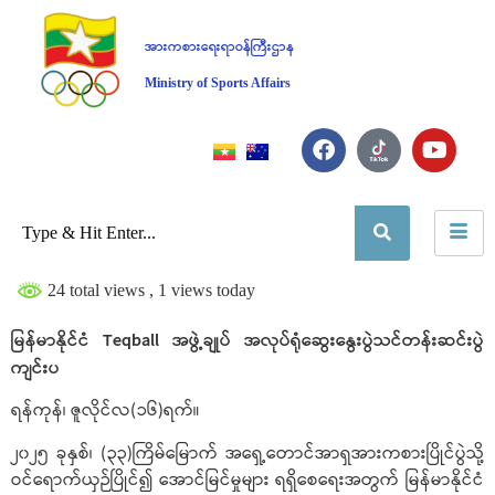
အားကစားရေးရာဝန်ကြီးဌာန
Ministry of Sports Affairs
24 total views
, 1 views today
မြန်မာနိုင်ငံ Teqball အဖွဲ့ချုပ် အလုပ်ရုံဆွေးနွေးပွဲသင်တန်းဆင်းပွဲ
ကျင်းပ
ရန်ကုန်၊ ဇူလိုင်လ(၁၆)ရက်။
၂၀၂၅ ခုနှစ်၊ (၃၃)ကြိမ်မြောက် အရှေ့တောင်အာရှအားကစားပြိုင်ပွဲသို့
ဝင်ရောက်ယှဉ်ပြိုင်၍ အောင်မြင်မှုများ ရရှိစေရေးအတွက် မြန်မာနိုင်ငံ