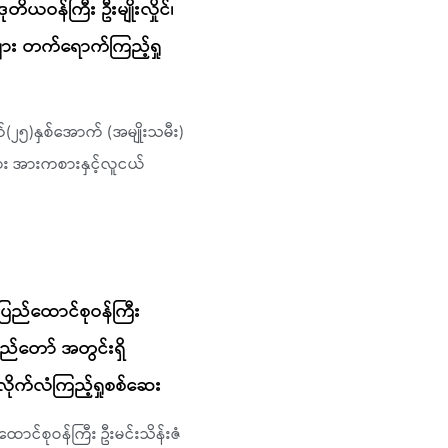
ယဝန်ကြီး ဦးမျိုးလှိုင်၊
များ တက်ရောက်ကြည့်ရှု
်(၂၅)နှစ်အောက် (အမျိုးသမီး)
ဉ်များ အားကစားနှင့်လူငယ်
ြည်ထောင်စုဝန်ကြီး
ြည်တော် အတွင်းရှိ
ိုက်လံကြည့်ရှုစစ်ဆေး
ာင်စုဝန်ကြီး ဦးမင်းသိန်းဇံ