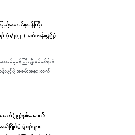
ြည်ထောင်စုဝန်ကြီး
် (၁/၂၀၂၂) သင်တန်းဖွင့်ပွဲ
ာင်စုဝန်ကြီး ဦးမင်းသိန်းဇံ
န်းဖွင့်ပွဲ အခမ်းအနားတက်
ယ် အသက်(၂၅)နှစ်အောက်
်ပြိုင်ပွဲ ပွဲစဉ်များ