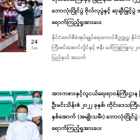
ဘောလုံးပြိုင်ပွဲ ဗိုလ်လုပွဲနှင့် ဆုချီးမြှင်
ရောက်ကြည့်ရှုအားပေး
နိုင်ငံတော်စီမံအုပ်ချုပ်ရေးကောင်စီဥက္ကဋ္ဌ၊ နိုင်င
24
ကြီးမင်းအောင်လှိုင်နှင့် ဇနီး ဒေါ်ကြူကြူလှ ၂၀၂
Jan
ပြည်နယ် အသက်
အားကစားနှင့်လူငယ်ရေးရာဝန်ကြီးဌာန ပ
ဦးမင်းသိန်းဇံ ၂၀၂၂ ခုနှစ်၊ တိုင်းဒေသကြ
နှစ်အောက် (အမျိုးသမီး) ဘောလုံးပြိုင်ပွဲ 
ရောက်ကြည့်ရှုအားပေး