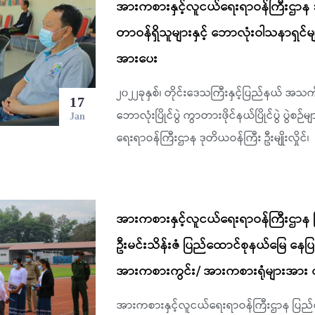
အားကစားနှင့်လူငယ်ရေးရာဝန်ကြီးဌာန ဒုတိ
တာဝန်ရှိသူများနှင့် ဘောလုံးဝါသနာရှင်
အားပေး
၂၀၂၂ခုနှစ်၊ တိုင်းဒေသကြီးနှင့်ပြည်နယ် အသက
17
ဘောလုံးပြိုင်ပွဲ ကွာတားဖိုင်နယ်ပြိုင်ပွဲ ပွဲစ
Jan
ရေးရာဝန်ကြီးဌာန ဒုတိယဝန်ကြီး ဦးမျိုးလှိုင်၊
အားကစားနှင့်လူငယ်ရေးရာဝန်ကြီးဌာန ပ
ဦးမင်းသိန်းဇံ ပြည်ထောင်စုနယ်မြေ နေပ
အားကစားကွင်း/ အားကစားရုံများအား လ
အားကစားနှင့်လူငယ်ရေးရာဝန်ကြီးဌာန ပြည်ထေ