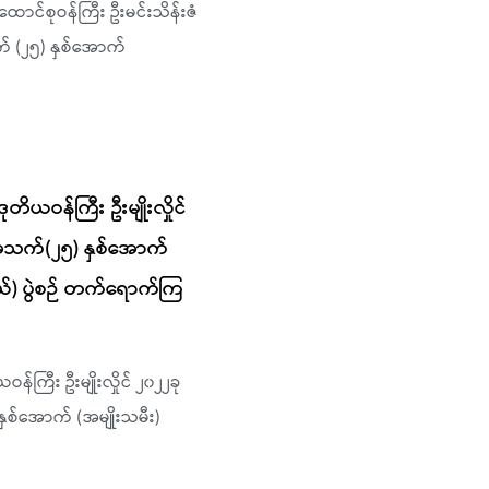
ာင်စုဝန်ကြီး ဦးမင်းသိန်းဇံ
က် (၂၅) နှစ်အောက်
ိယဝန်ကြီး ဦးမျိုးလှိုင်
် အသက်(၂၅) နှစ်အောက်
င်နယ်) ပွဲစဉ် တက်ရောက်ကြ
ကြီး ဦးမျိုးလှိုင် ၂၀၂၂ခု
နှစ်အောက် (အမျိုးသမီး)