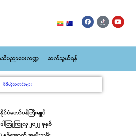
သိပညာပေးကဏ္ဍ
ဆက်သွယ်ရန်
ဗီဒီယိုသတင်းများ
နိုင်ငံတော်ဝန်ကြီးချုပ်
း ဒေါ်ကြူကြူလှ ၂၀၂၂ ခုနှစ်
) နှစ်အောက် အမျိုးသမီး