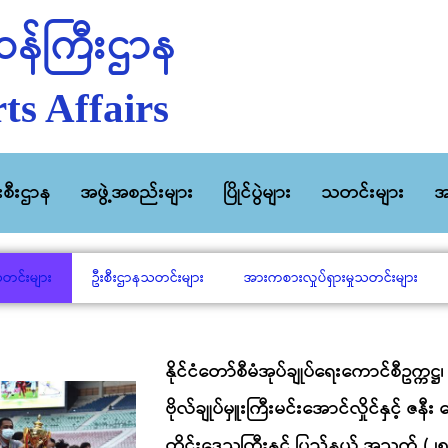
န်ကြီးဌာန
ts Affairs
ီးစီးဌာန
အဖွဲ့အစည်းများ
ပြိုင်ပွဲများ
သတင်းများ
အ
သတင်းများ
ဦးစီးဌာနသတင်းများ
အားကစားလှုပ်ရှားမှုသတင်းများ
နိုင်ငံတော်စီမံအုပ်ချုပ်ရေးကောင်စီဥက္ကဋ္ဌ၊ 
ဗိုလ်ချုပ်မှူးကြီးမင်းအောင်လှိုင်နှင့် ဇနီ
တိုင်းဒေသကြီးနှင့် ပြည်နယ် အသက် (၂၅