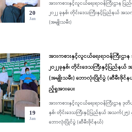
အားကစားနှင့်လူငယ်ရေးရာဝန်ကြီးဌာန ပြည်ထေ
၂၀၂၂ ခုနှစ်၊ တိုင်းဒေသကြီးနှင့်ပြည်နယ် အသ
20
Jan
(အမျိုးသမီး)
အားကစားနှင့်လူငယ်ရေးရာဝန်ကြီးဌာန ဒုတ
၂၀၂၂ခုနှစ်၊ တိုင်းဒေသကြီးနှင့်ပြည်နယ
(အမျိုးသမီး) ဘောလုံးပြိုင်ပွဲ (ဆီမီးဖို
ည့်ရှုအားပေး
အားကစားနှင့်လူငယ်ရေးရာဝန်ကြီးဌာန ဒုတိယဝန်
နှစ်၊ တိုင်းဒေသကြီးနှင့်ပြည်နယ် အသက်(၂၅) 
19
Jan
ဘောလုံးပြိုင်ပွဲ (ဆီမီးဖိုင်နယ်)