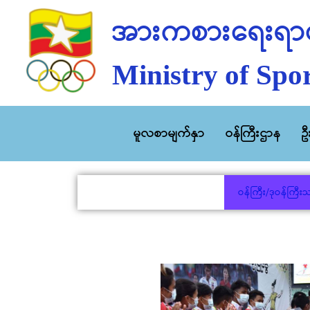
အားကစားရေးရာဝ
Ministry of Spor
မူလစာမျက်နှာ
ဝန်ကြီးဌာန
ဥ
ဝန်ကြီး/ဒုဝန်ကြီး