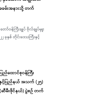
့ပွဲ အခမ်းအနားသို့ တက်
ံတော်ဝန်ကြီးချုပ် ဗိုလ်ချုပ်မှူး
၂ ခုနှစ် တိုင်းဒေသကြီးနှင့်
ြည်ထောင်စုဝန်ကြီး
ီးနှင့်ပြည်နယ် အသက် (၂၅)
(ဆီမီးဖိုင်နယ်) ပွဲစဉ် တက်