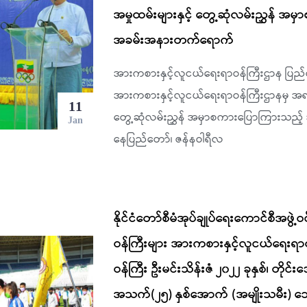
အမှုထမ်းများနှင့် တွေ့ဆုံလမ်းညွှန် အ
အခမ်းအနားတက်ရောက်
အားကစားနှင့်လူငယ်ရေးရာဝန်ကြီးဌာန ပြည်ထေ
အားကစားနှင့်လူငယ်ရေးရာဝန်ကြီးဌာနမှ အရာထ
11
တွေ့ဆုံလမ်းညွှန် အမှာစကားပြောကြားသည
Jan
နေပြည်တော်၊ ဇန်နဝါရီလ
နိုင်ငံတော်စီမံအုပ်ချုပ်ရေးကောင်စီအဖွဲ့ဝ
ဝန်ကြီးများ အားကစားနှင့်လူငယ်ရေးရာ
ဝန်ကြီး ဦးမင်းသိန်းဇံ ၂၀၂၂ ခုနှစ်၊ တိုင်
အသက်(၂၅) နှစ်အောက် (အမျိုးသမီး) ဘောလုံး