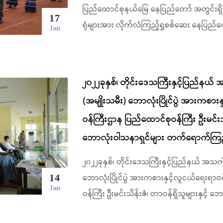
ပြည်ထောင်စုနယ်မြေ နေပြည်တော် အတွင်းရ
17
ရုံများအား လိုက်လံကြည့်ရှုစစ်ဆေး နေပြည်တ
Jan
၂၀၂၂ခုနှစ်၊ တိုင်းဒေသကြီးနှင့်ပြည်န
(အမျိုးသမီး) ဘောလုံးပြိုင်ပွဲ အားကစား
ဝန်ကြီးဌာန ပြည်ထောင်စုဝန်ကြီး ဦးမင်းသိန
ဘောလုံးဝါသနာရှင်များ တက်ရောက်ကြည
၂၀၂၂ခုနှစ်၊ တိုင်းဒေသကြီးနှင့်ပြည်နယ် အသက
ဘောလုံးပြိုင်ပွဲ အားကစားနှင့်လူငယ်ရေးရာဝ
14
Jan
ဝန်ကြီး ဦးမင်းသိန်းဇံ၊ တာဝန်ရှိသူများနှင့် ဘ