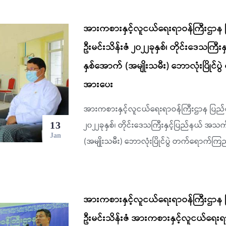
အားကစားနှင့်လူငယ်ရေးရာဝန်ကြီးဌာန ပ
ဦးမင်းသိန်းဇံ ၂၀၂၂ခုနှစ်၊ တိုင်းဒေသကြ
နှစ်အောက် (အမျိုးသမီး) ဘောလုံးပြိုင်ပ
အားပေး
အားကစားနှင့်လူငယ်ရေးရာဝန်ကြီးဌာန ပြည်ထေ
၂၀၂၂ခုနှစ်၊ တိုင်းဒေသကြီးနှင့်ပြည်နယ် အသ
13
Jan
(အမျိုးသမီး) ဘောလုံးပြိုင်ပွဲ တက်ရောက်ကြည
အားကစားနှင့်လူငယ်ရေးရာဝန်ကြီးဌာန ပ
ဦးမင်းသိန်းဇံ အားကစားနှင့်လူငယ်ရေး