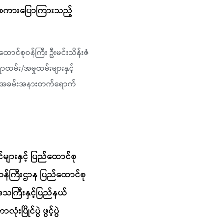
မှာစကားပြောကြားသည့်
ာင်စုဝန်ကြီး ဦးမင်းသိန်းဇံ
မ်း/အမှုထမ်းများနှင့်
့် အခမ်းအနားတက်ရောက်
င်များနှင့် ပြည်ထောင်စု
ဝန်ကြီးဌာန ပြည်ထောင်စု
းဒေသကြီးနှင့်ပြည်နယ်
ပြိုင်ပွဲ ဖွင့်ပွဲ