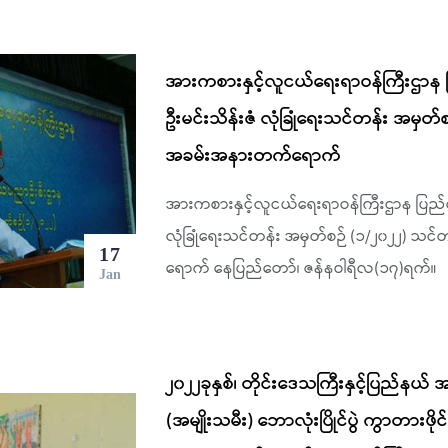
အားကစားနှင့်လူငယ်ရေးရာဝန်ကြီးဌာန ပ
ဦးမင်းသိန်းဇံ လုံခြုံရေးသင်တန်း အမှတ်စဉ
အခမ်းအနားတက်ရောက်
အားကစားနှင့်လူငယ်ရေးရာဝန်ကြီးဌာန ပြည်ထေ
လုံခြုံရေးသင်တန်း အမှတ်စဉ် (၁/၂၀၂၂) သင်တ
17
ရောက် နေပြည်တော်၊ ဇန်နဝါရီလ(၁၇)ရက်။
Jan
၂၀၂၂ခုနှစ်၊ တိုင်းဒေသကြီးနှင့်ပြည်န
(အမျိုးသမီး) ဘောလုံးပြိုင်ပွဲ ကွာတားဖိုင်နယ