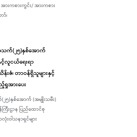
ှိ အားကစားကွင်း/ အားကစား
ော်၊
ယ် အသက်(၂၅)နှစ်အောက်
နှင့်လူငယ်ရေးရာ
်းဇံ၊ တာဝန်ရှိသူများနှင့်
့်ရှုအားပေး
်(၂၅)နှစ်အောက် (အမျိုးသမီး)
န်ကြီးဌာန ပြည်ထောင်စု
ောလုံးဝါသနာရှင်များ