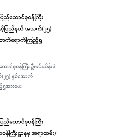
ြည်ထောင်စုဝန်ကြီး
ီးနှင့်ပြည်နယ် အသက်(၂၅)
ွဲ တက်ရောက်ကြည့်ရှု
ာင်စုဝန်ကြီး ဦးမင်းသိန်းဇံ
က်(၂၅) နှစ်အောက်
့်ရှုအားပေး
ြည်ထောင်စုဝန်ကြီး
ရာဝန်ကြီးဌာနမှ အရာထမ်း/