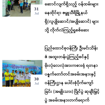
ဆောင်လျက်ရှိသည့် ဝန်ထမ်းများ
31
နေထိုင်ရာ ဇမ္ဗူသီရိမြို့နယ်
Jul
ရှိ(လူပျိုဆောင်/အပျိုဆောင်) များ
သို့ လိုက်လံကြည့်ရှုစစ်ဆေး
ပြည်ထောင်စုဝန်ကြီး ဦးမင်းသိန်း
ဇံ အထူးတန်းပွဲကြည့်စင်နှင့်
မိုးလုံလေလုံအားကစားရုံ ရတနာ
ပန္နက်တော်တင်အခမ်းအနားနှင့်
30
ဝန်ကြီးဌာန ပေါင်းစုံပိုက်ကျော်
Jul
ခြင်း (အမျိုးသား) ပြိုင်ပွဲ ဆုချီးမြှင့်
ပွဲ အခမ်းအနားတက်ရောက်