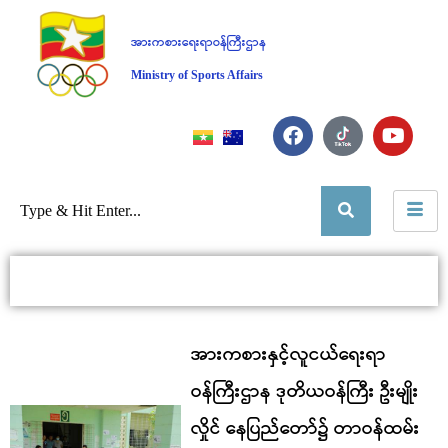
အားကစားရေးရာဝန်ကြီးဌာန
Ministry of Sports Affairs
အားကစားနှင့်လူငယ်ရေးရာ
ဝန်ကြီးဌာန ဒုတိယဝန်ကြီး ဦးမျိုး
လှိုင် နေပြည်တော်၌ တာဝန်ထမ်း