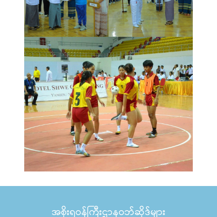
အစိုးရဝန်ကြီးဌာနဝဘ်ဆိုဒ်များ