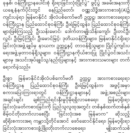
ခုနှစ်၊ ဝန်ကြီးဌာနပေါင်းစုံ ရိုးရာခြင်းလုံးပြိုင်ပွဲ” ဖွင့်ပွဲ အခမ်းအနားကို
ယနေ့နံနက်ပိုင်းတွင် နေပြည်တော်၊ ဝဏ္ဏသိဒ္ဓိအားကစားရုံ(A)၌
ကျင်းပခဲ့ရာ မြန်မာနိုင်ငံ အိုလံပစ်ကော်မတီ ဥက္ကဋ္ဌ၊ အားကစားရေးရာ
ဝန်ကြီးဌာန ပြည်ထောင်စုဝန်ကြီး ဦးရဲမြင့်ထွန်း၊ ပြည်ထောင်စုဝန်ကြီး
များဖြစ်ကြသည့် ဦးသန်းမောင်၊ ဒေါက်တာမျိုးသိန်းကျော်၊ ဦးတင်ဦး
လွင်၊ ဦးမြင့်ကြိုင်၊ ဦးမောင်မြင့်၊ ဒုတိယဝန်ကြီးများ၊ မြန်မာနိုင်ငံရိုးရာ
ခြင်းလုံးအဖွဲ့ချုပ်မှ နာယက၊ ဥက္ကဋ္ဌနှင့် တာဝန်ရှိသူများ၊ ပြိုင်ပွဲကျင်းပ
ရေးအဖွဲ့မှတာဝန်ရှိသူများ၊ ဝန်ကြီးဌာနကိုယ်စားပြု ပြိုင်ပွဲဝင်အသင်း
များမှ အသင်းအုပ်ချုပ်သူ/နည်းပြများနှင့် အားကစားသမားများ တက်
ရောက်ခဲ့သည်။
ဦးစွာ မြန်မာနိုင်ငံအိုလံပစ်ကော်မတီ ဥက္ကဋ္ဌ၊ အားကစားရေးရာ
ဝန်ကြီးဌာန ပြည်ထောင်စုဝန်ကြီး ဦးရဲမြင့်ထွန်းက အဖွင့်အမှာ
စကားပြောကြားရာတွင် ဝန်ကြီးဌာနများနှင့် အဖွဲ့အစည်းများ
အချင်းချင်း ချစ်ကြည်ရင်းနှီးမှုပိုမိုရရှိလာစေရေး၊ မြန်မာ့ရိုးရာ
ခြင်းလုံးခတ်ကစားခြင်းကို ပြည်သူလူထုအတွင်း တစ်နှစ်ထက်တစ်နှစ်
စိမ့်ဝင်တိုးတက်လာစေပြီး “ခြင်းလုံးအစ မြန်မာက” ဆိုသည့်
ဆိုရိုးစကားအရ ကမ္ဘာသို့တိုင်အောင် ဖော်ဆောင်နိုင်ရေး၊ မြန်မာ့ရိုးရာ
ခြင်းလုံးအားကစားဖွံ့ဖြိုးတိုးတက်လာစေရေး၊ မျိုးဆက်သစ်