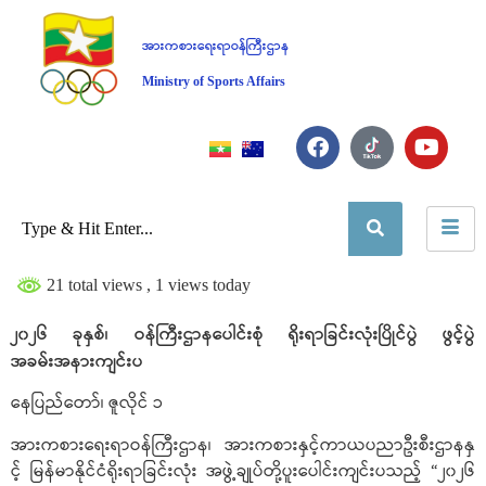
အားကစားရေးရာဝန်ကြီးဌာန
Ministry of Sports Affairs
21 total views
, 1 views today
၂၀၂၆ ခုနှစ်၊ ဝန်ကြီးဌာနပေါင်းစုံ ရိုးရာခြင်းလုံးပြိုင်ပွဲ ဖွင့်ပွဲ
အခမ်းအနားကျင်းပ
နေပြည်တော်၊ ဇူလိုင် ၁
အားကစားရေးရာဝန်ကြီးဌာန၊ အားကစားနှင့်ကာယပညာဦးစီးဌာနနှ
င့် မြန်မာနိုင်ငံရိုးရာခြင်းလုံး အဖွဲ့ချုပ်တို့ပူးပေါင်းကျင်းပသည့် “၂၀၂၆