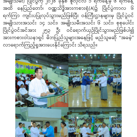
အမျိုးသမီး) ပြိုင်ပွဲကို ၂၀၂၆ ခုနှစ် ဇူလိုင်လ ၁ ရက်နေ့မှ ၆ ရက်နေ့
အထိ နေပြည်တော်၊ ဝဏ္ဏသိဒ္ဓိအားကစားရုံ(A)၌ ပြိုင်ပွဲကာလ ၆
ရက်ကြာ ကျင်းပပြုလုပ်သွားမည်ဖြစ်ပြီး ဝန်ကြီးဌာနများမှ ပြိုင်ပွဲဝင်
အမျိုးသားအသင်း ၁၄ သင်း၊ အမျိုးသမီးအသင်း ၆ သင်း၊ စုစုပေါင်း
ပြိုင်ပွဲဝင်အင်အား ၂၅၃ ဦး ဝင်ရောက်ယှဉ်ပြိုင်သွားမည်ဖြစ်ပါ၍
အားကစားဝါသနာရှင် မိဘပြည်သူများအနေဖြင့် မည်သူမဆို “အခမဲ့”
လာရောက်ကြည့်ရှုအားပေးနိုင်ကြောင်း သိရသည်။