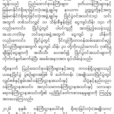
ထွန်းသည် ပြည်ထောင်စုဝန်ကြီးများ၊ ဒုတိယဝန်ကြီးများနှင့်
မြန်မာနိုင်ငံရိုးရာခြင်းလုံးအဖွဲ့ချုပ်မှ နာယက၊ ဥက္ကဋ္ဌတို့နှင့်အတူ
မြန်မာနိုင်ငံရိုးရာခြင်းလုံးအဖွဲ့ချုပ်မှ ပြိုင်ပွဲဝင်အသင်း(၁၄) သင်း
အတွက် တစ်သင်းလျှင် ၁၀ သိန်းစီနှုန်းဖြင့် ငွေကျပ်သိန်း ၁၄၀ ကို
လည်းကောင်း၊ ပြိုင်ပွဲတွင် ပါဝင်ကူညီ အားဖြည့်ပေးခဲ့သည့်
အ.ထ.က(၆)မှ ဘင်ခရာအဖွဲ့အတွက် ငွေကျပ် ၃ သိန်းကို
လည်းကောင်း၊ ပြိုင်ပွဲတွင် ဒိုင်လူကြီးတာဝန်ထမ်းဆောင်မည့်
ဒိုင်လူကြီးများအတွက် ငွေကျပ် သိန်း ၃၀ တို့ကိုလည်းကောင်း ဂုဏ်ပြု
ချီးမြှင့်ငွေများကို အသီးသီး ပေးအပ်၍ ပြိုင်ပွဲဝင်အသင်းများကို
လိုက်လံနှုတ်ဆက်ခဲ့ပြီး အခမ်းအနားအား ရုပ်သိမ်းခဲ့သည်။
ထို့နောက် ပြည်ထောင်စုဝန်ကြီးများနှင့်အတူ တာဝန်ရှိသူများသည်
ယနေ့ပြိုင်ပွဲ ပွဲစဉ်များအဖြစ် ၆ ပေါက်တန်း (အမျိုးသား)ပြိုင်ပွဲတွင်
လျှပ်စစ်နှင့်စွမ်းအင်ဝန်ကြီးဌာနအသင်းနှင့် သိပ္ပံနှင့်နည်းပညာ
ဝန်ကြီးဌာနအသင်း၊ အလုပ်သမားဝန်ကြီးဌာနအသင်းနှင့် သာသနာ
ရေးဝန်ကြီးဌာနအသင်းတို့၏ ယှဉ်ပြိုင်ခတ်ကစားနေမှုများကို ကြည့်ရှု
အားပေးခဲ့ကြသည်။
၂၀၂၆ ခုနှစ်၊ ဝန်ကြီးဌာနပေါင်းစုံ ရိုးရာခြင်းလုံး(အမျိုးသား/