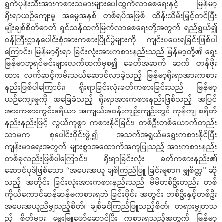
ရွက်ပုန်းသီးအားကစားသမားများပေါ်ထွက်လာစေရေးနှင့် မြန်မာ့
ရိုးရာယဉ်ကျေးမှု အမွေအနှစ် တစ်ရပ်အဖြစ် ထိန်းသိမ်းမြှင့်တင်ပြီး
မျိုးချစ်စိတ်ဓာတ် ရှင်သန်ထက်မြက်လာစေရေးတို့အတွက် ရည်ရွယ်၍
ဝန်ကြီးဌာနပေါင်းစုံအားကစားပြိုင်ပွဲများကို ကျင်းပပေးရခြင်းဖြစ်ပါ
ကြောင်း၊ မြန်မာ့ရိုးရာ ခြင်းလုံးအားကစားနည်းသည် မြန်မာ့တို့၏ ရှေး
မြန်မာဘုရင်မင်းများလက်ထက်မှစ၍ ခေတ်အဆက် ဆက် တန်ဖိုး
ထား လက်ဆင့်ကမ်းသယ်ဆောင်လာခဲ့သည့် မြန်မာ့ရိုးရာအားကစား
နည်းဖြစ်ပါကြောင်း၊ ရိုးရာခြင်းလုံးခတ်ကစားခြင်းသည် မြန်မာ့
ယဉ်ကျေးမှုကို အခြေခံသည့် ရိုးရာအားကစားနည်းဖြစ်သည့် အပြင်
အားကစားကွင်းဧရိယာ အကျယ်အဝန်းကျဉ်းကျဉ်းတွင် ကုန်ကျ စရိတ်
နည်းနည်းဖြင့် လွယ်ကူစွာ ကစားနိုင်ခြင်း၊ တစ်ဦးတစ်ယောက်တည်း
သာမက စုပေါင်းဝိုင်းဖွဲ့၍ အသက်အရွယ်မရွေးကစားနိုင်ပြီး
ကျန်းမာရေးအတွက် များစွာအထောက်အကူပြုသည့် အားကစားနည်း
တစ်ခုလည်းဖြစ်ပါကြောင်း၊ ရိုးရာခြင်းလုံး ခတ်ကစားနည်း၏
ဆောင်ပုဒ်ဖြစ်သော “အပေးအယူ ချစ်ကြည်ဖြူ ခြင်းမူစာဂ မျှစိတ္တ” ဆို
သည့် အတိုင်း ခြင်းလုံးအားကစားနည်းသည် မိမိတစ်ဦးတည်း တစ်
ကိုယ်ကောင်ဆန်ဆန်မကစားရဘဲ ခြင်းဝိုင်း အတွင်း တစ်ဦးနှင့်တစ်ဦး
အပေးအယူညီမျှသည့်စိတ်၊ ချစ်ခင်ကြည်ဖြူသည့်စိတ်၊ တရားမျှတသ
ည့် စိတ်များ မွေးမြူဖော်ဆောင်ပြီး ကစားရသည့်အတွက် မြန်မာ့