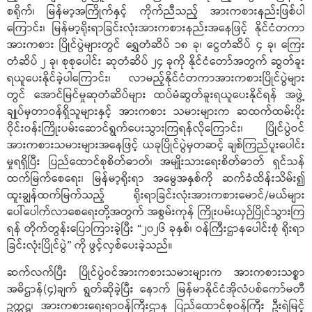
စရိုက်၊ မြန်မာ့အကြိုက်နှင့် ကိုက်ညီသည့် အားကစားနည်းဖြစ်ပါ
ကြောင်း၊ မြန်မာ့ရိုးရာခြင်းလုံးအားကစားနည်းအနေဖြင့် နိုင်ငံတကာ
အားကစား ပြိုင်ပွဲများတွင် ရွှေတံဆိပ် ၁၈ ခု၊ ငွေတံဆိပ် ၄ ခု၊ ကြေး
တံဆိပ် ၂ ခု၊ စုစုပေါင်း ဆုတံဆိပ် ၂၄ ခုကို နိုင်ငံတော်အတွက် ဆွတ်ခူး
ရယူပေးနိုင်ခဲ့ပါကြောင်း၊ လာမည့်နိုင်ငံတကာအားကစားပြိုင်ပွဲများ
တွင် အောင်မြင်မှုဆုတံဆိပ်များ ထပ်မံဆွတ်ခူးရယူပေးနိုင်ရန် အဖွဲ့
ချုပ်မှတာဝန်ရှိသူများနှင့် အားကစား သမားများက ဆထက်ထမ်းပိုး
ဝိုင်းဝန်းကြိုးပမ်းဆောင်ရွက်ပေးသွားကြရန်လိုကြောင်း၊ ပြိုင်ပွဲဝင်
အားကစားသမားများအနေဖြင့် ယခုပြိုင်ပွဲမှတဆင့် ချစ်ကြည်ပူးပေါင်း
မှုရရှိပြီး ပြည်ထောင်စုစိတ်ဓာတ်၊ အမျိုးသားရေးစိတ်ဓာတ် ရှင်သန်
ထက်မြက်စေရေး၊ မြန်မာ့ရိုးရာ အမွေအနှစ်ကို ဆက်ခံထိန်းသိမ်း၍
ထူးချွန်ထက်မြက်သည့် ရိုးရာခြင်းလုံးအားကစားမောင်/မယ်များ
ပေါ်ပေါက်လာစေရေးတို့အတွက် အစွမ်းကုန် ကြိုးပမ်းယှဉ်ပြိုင်သွားကြ
ရန် တိုက်တွန်းပြောကြားခဲ့ပြီး “၂၀၂၆ ခုနှစ်၊ ဝန်ကြီးဌာနပေါင်းစုံ ရိုးရာ
ခြင်းလုံးပြိုင်ပွဲ” ကို ဖွင့်လှစ်ပေးခဲ့သည်။
ဆက်လက်ပြီး ပြိုင်ပွဲဝင်အားကစားသမားများက အားကစားသစ္စာ
အဓိဌာန်(၄)ချက် ရွတ်ဆိုခဲ့ပြီး နောက် မြန်မာနိုင်ငံအိုလံပစ်ကော်မတီ
ဥက္ကဋ္ဌ၊ အားကစားရေးရာဝန်ကြီးဌာန ပြည်ထောင်စုဝန်ကြီး ဦးရဲမြင့်