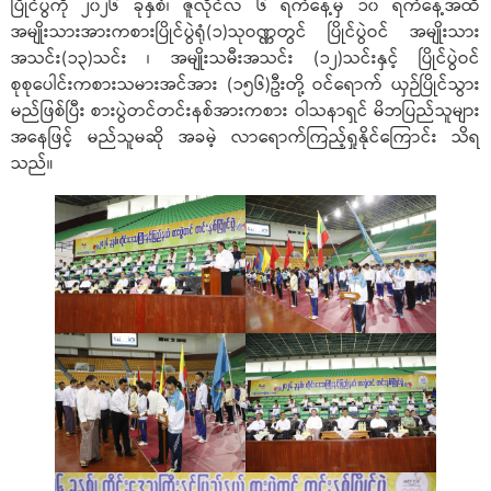
ပြိုင်ပွဲကို ၂၀၂၆ ခုနှစ်၊ ဇူလိုင်လ ၆ ရက်နေ့မှ ၁၀ ရက်နေ့အထိ
အမျိုးသားအားကစားပြိုင်ပွဲရုံ(၁)သုဝဏ္ဏတွင် ပြိုင်ပွဲဝင် အမျိုးသား
အသင်း(၁၃)သင်း ၊ အမျိုးသမီးအသင်း (၁၂)သင်းနှင့် ပြိုင်ပွဲဝင်
စုစုပေါင်းကစားသမားအင်အား (၁၅၆)ဦးတို့ ဝင်ရောက် ယှဉ်ပြိုင်သွား
မည်ဖြစ်ပြီး စားပွဲတင်တင်းနစ်အားကစား ဝါသနာရှင် မိဘပြည်သူများ
အနေဖြင့် မည်သူမဆို အခမဲ့ လာရောက်ကြည့်ရှုနိုင်ကြောင်း သိရ
သည်။