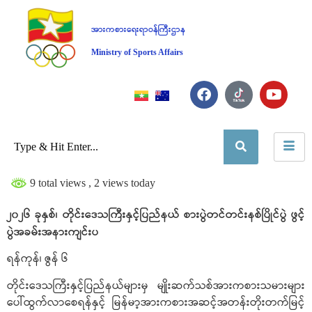
အားကစားရေးရာဝန်ကြီးဌာန
Ministry of Sports Affairs
9 total views
, 2 views today
၂၀၂၆ ခုနှစ်၊ တိုင်းဒေသကြီးနှင့်ပြည်နယ် စားပွဲတင်တင်းနစ်ပြိုင်ပွဲ ဖွင့်
ပွဲအခမ်းအနားကျင်းပ
ရန်ကုန်၊ ဇွန် ၆
တိုင်းဒေသကြီးနှင့်ပြည်နယ်များမှ မျိုးဆက်သစ်အားကစားသမားများ
ပေါ်ထွက်လာစေရန်နှင့် မြန်မာ့အားကစားအဆင့်အတန်းတိုးတက်မြင့်