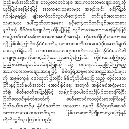
ပြည်နယ်အသီးသီးမှ စားပွဲတင်တင်းနစ် အားကစားသမားများတွေ့ဆုံ
ယှဉ်ပြိုင်စေခြင်းဖြင့် အားကစားသမားများ အချင်းချင်း ချစ်ကြည်
ရင်းနှီးမှုရရှိ၍ မျိုးဆက်သစ်လူငယ်စားပွဲတင် တင်းနစ်အားကစား
သမားများ ပေါ်ထွက်လာစေရေး နှင့်စားပွဲတင်တင်းနစ်အားကစား
နည်းကို နိုင်ငံအနှံ့ကျယ်ကျယ်ပြန့်ပြန့် လှုပ်ရှားကစားလာစေခြင်းဖြင့်
စားပွဲတင်တင်းနစ်အားကစားအဆင့်အတန်း တိုးတက်မြင့်မားလာ‌စေ
ရန်ဖြစ်ပါကြောင်း၊ နိုင်ငံတော်မှ အားကစားကိုအားပေးပံ့ပိုးဆောင်ရွက်
ပေးလျက်ရှိသလို အားကစားသမားများဘက်ကလည်း နိုင်ငံတော်၏
ကျေးဇူးသစ္စာကိုစောင့်သိရိုသေကြစေလိုကြောင်း၊ တိုင်းဒေသကြီးနှင့်
ပြည်နယ်စားပွဲတင်တင်းနစ်ပြိုင်ပွဲ သို့ ဝင်ရောက်ယှဉ်ပြိုင်ကြမည့်
အားကစားသမားများအနေဖြင့် မိမိတို့ရဲ့အစွမ်းအစအရည်အချင်းများ
ကို အစွမ်းကုန် ဖော်ထုတ်ပြသပြီး မိမိတို့ကိုယ်စားပြုသည့် တိုင်းဒေသ
ကြီးနှင့်ပြည်နယ်အသင်း အောင်နိုင်ရေး အတွက် အနိုင်မခံအရှုံးမပေး
ဘဲဇွဲ၊ စိတ်ဓာတ်အပြည့်ဖြင့် သန့်ရှင်းစွာပါဝင်ယှဉ်ပြိုင်ကစားကြပြီး
ပြည်ထောင်စုစိတ်ဓာတ်ကို ဖော်ဆောင်ကာတိုင်းဒေသကြီးနှင့်
ပြည်နယ်အဆင့်မှ နိုင်ငံတော်က အားထား ရမည့် နိုင်ငံ့ဂုဏ်ဆောင်
အားကစားသမားကောင်းများ ဖြစ်လာအောင်ကြိုးစားသွားကြရန်
တိုက်တွန်းမှာ ကြားခဲ့သည်။