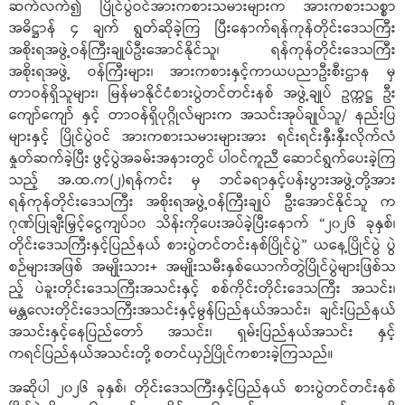
ဆက်လက်၍ ပြိုင်ပွဲဝင်အားကစားသမားများက အားကစားသစ္စာ
အဓိဋ္ဌာန် ၄ ချက် ရွတ်ဆိုခဲ့ကြ ပြီးနောက်ရန်ကုန်တိုင်းဒေသကြီး
အစိုးရအဖွဲ့ဝန်ကြီးချုပ်ဦးအောင်နိုင်သူ၊ ရန်ကုန်တိုင်းဒေသကြီး
အစိုးရအဖွဲ့ ဝန်ကြီးများ၊ အားကစားနှင့်ကာယပညာဦးစီးဌာန မှ
တာဝန်ရှိသူများ၊ မြန်မာနိုင်ငံစားပွဲတင်တင်းနစ် အဖွဲ့ချုပ် ဥက္ကဋ္ဌ ဦး
ကျော်‌ကျော် နှင့် တာဝန်ရှိပုဂ္ဂိုလ်များက အသင်းအုပ်ချုပ်သူ/ နည်းပြ
များနှင့် ပြိုင်ပွဲဝင် အားကစားသမားများအား ရင်းရင်းနှီးနှီးလိုက်လံ
နှုတ်ဆက်ခဲ့ပြီး ဖွင့်ပွဲအခမ်းအနားတွင် ပါဝင်ကူညီ ဆောင်ရွက်ပေးခဲ့ကြ
သည့် အ.ထ.က(၂)ရန်ကင်း မှ ဘင်ခရာနှင့်ပန်းပွားအဖွဲ့တို့အား
ရန်ကုန်တိုင်းဒေသကြီး အစိုးရအဖွဲ့ဝန်ကြီးချုပ် ဦးအောင်နိုင်သူ က
ဂုဏ်ပြုချီးမြှင့်ငွေကျပ်၁၀ သိန်းကိုပေးအပ်ခဲ့ပြီးနောက် “၂၀၂၆ ခုနှစ်၊
တိုင်းဒေသကြီးနှင့်ပြည်နယ် စားပွဲတင်တင်းနစ်ပြိုင်ပွဲ” ယနေ့ပြိုင်ပွဲ ပွဲ
စဉ်များအဖြစ် အမျိုးသား+ အမျိုးသမီးနှစ်ယောက်တွဲပြိုင်ပွဲများဖြစ်သ
ည့် ပဲခူးတိုင်းဒေသကြီးအသင်းနှင့် စစ်ကိုင်းတိုင်းဒေသကြီး အသင်း၊
မန္တလေးတိုင်းဒေသကြီးအသင်းနှင့်မွန်ပြည်နယ်အသင်း၊ ချင်းပြည်နယ်
အသင်းနှင့်နေပြည်တော် အသင်း၊ ရှမ်းပြည်နယ်အသင်း နှင့်
ကရင်ပြည်နယ်အသင်းတို့ စတင်ယှဉ်ပြိုင်ကစားခဲ့ကြသည်။
အဆိုပါ ၂၀၂၆ ခုနှစ်၊ တိုင်းဒေသကြီးနှင့်ပြည်နယ် စားပွဲတင်တင်းနစ်