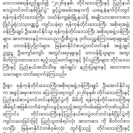
မားလာ‌စေရန်ရည်ရွယ်၍ “၂၀၂၆ခုနှစ်၊ တိုင်းဒေသကြီးနှင့် ပြည်နယ်
စားပွဲတင်တင်းနစ်ပြိုင်ပွဲ” ဖွင့်ပွဲအခမ်းအနားကို ယနေ့နံနက်ပိုင်းတွင်
ရန်ကုန်တိုင်းဒေသကြီး၊ သင်္ဃန်းကျွန်းမြို့နယ်ရှိ အမျိုးသားအားကစား
ပြိုင်ပွဲရုံ(၁)သုဝဏ္ဏ၌ ကျင်းပခဲ့ရာ ရန်ကုန်တိုင်းဒေသကြီး အစိုးရအဖွဲ့
ဝန်ကြီးချုပ် ဦးအောင်နိုင်သူ၊ ရန်ကုန်တိုင်းဒေသကြီး အစိုးရအဖွဲ့ဝန်ကြီး
များ၊ အားကစားနှင့်ကာယပညာဦးစီးဌာန ဒုတိယညွှန်ကြားရေးမှူးချုပ်
နှင့် တာဝန်ရှိပုဂ္ဂိုလ်များ၊ မြန်မာနိုင်ငံစားပွဲတင်တင်းနစ် အဖွဲ့ချုပ်
ဥက္ကဋ္ဌ ဦးကျော်ကျော်၊ အတွင်းရေးမှူးနှင့် တာဝန်ရှိသူများ၊ အထူး
ဖိတ်ကြားထားသော ဧည့်သည်တော်များနှင့် ဒိုင်လူကြီးများ၊ တိုင်းဒေသ
ကြီးနှင့် ပြည်နယ်အသီးသီးမှ အုပ်ချုပ်/ နည်းပြများနှင့် အားကစား
သမားများ တက်ရောက်ခဲ့ကြသည်။
ဦးစွာ ရန်ကုန်တိုင်းဒေသကြီးအစိုးရအဖွဲ့ဝန်ကြီးချုပ် ဦးအောင်နိုင်သူ
က အဖွင့်အမှာစကား ပြောကြားရာတွင် ၂၀၂၆ခုနှစ်၊ တိုင်းဒေသကြီးနှင့်
ပြည်နယ်စားပွဲတင်တင်းနစ်ပြိုင်ပွဲကို မိမိတို့ ရန်ကုန်တိုင်းဒေသကြီးမှ
အိမ်ရှင်အဖြစ်လက်ခံကျင်းပခွင့်ရသည့်အတွက်ဝမ်းမြောက်ဂုဏ်ယူမိပါ
ကြောင်း၊ တိုင်းဒေသကြီးနှင့်ပြည်နယ်စားပွဲတင်တင်းနစ်ပြိုင်ပွဲကို
ကျင်းပပေးခြင်းဖြင့် ပြည်သူတစ်ရပ်လုံး အားကစား ကို စိတ်ဝင်စား
လာပြီး မြန်မာနိုင်ငံတစ်ဝှမ်းလုံး တွင်ရှိသည့် တိုင်းဒေသကြီးနှင့်