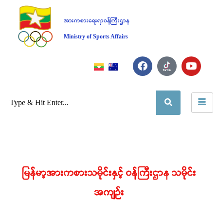
အားကစားရေးရာဝန်ကြီးဌာန
Ministry of Sports Affairs
မြန်မာ့အားကစားသမိုင်းနှင့် ဝန်ကြီးဌာန သမိုင်း
အကျဉ်း