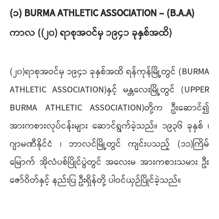
(၁) BURMA ATHLETIC ASSOCIATION – (B.A.A)
ကာလ ((၂၀) ရာစုအဝင်မှ ၁၉၄၁ ခုနှစ်အထိ)
(၂၀)ရာစုအဝင်မှ ၁၉၄၁ ခုနှစ်အထိ ရန်ကုန်မြို့တွင် (BURMA
ATHLETIC ASSOCIATION)နှင့် မန္တလေးမြို့တွင် (UPPER
BURMA ATHLETIC ASSOCIATION)တို့က ဦးဆောင်၍
အားကစားလုပ်ငန်းများ ဆောင်ရွက်ခဲ့သည်။ ၁၉၃၆ ခုနှစ် ၊
ဂျာမဏီနိုင်ငံ ၊ ဘာလင်မြို့တွင် ကျင်းပသည့် (၁၁)ကြိမ်
မြောက် အိုလံပစ်ပြိုင်ပွဲတွင် အလေးမ အားကစားသမား ဦး
ဇော်ဝိတ်နှင့် နည်းပြ ဦးရှိန်တို့ ပါဝင်ယှဉ်ပြိုင်ခဲ့သည်။