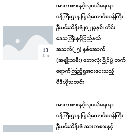
အားကစားနှင့်လူငယ်ရေးရာ
ဝန်ကြီးဌာန ပြည်ထောင်စုဝန်ကြီး
ဦးမင်းသိန်းဇံ၂၀၂၂ခုနှစ်၊ တိုင်း
ဒေသကြီးနှင့်ပြည်နယ်
အသက်(၂၅) နှစ်အောက်
13
Jan
(အမျိုးသမီး) ဘောလုံးပြိုင်ပွဲ တက်
ရောက်ကြည့်ရှုအားပေးသည့်
ဗီဒီယိုသတင်း
အားကစားနှင့်လူငယ်ရေးရာ
ဝန်ကြီးဌာန ပြည်ထောင်စုဝန်ကြီး
ဦးမင်းသိန်းဇံ အားကစားနှင့်