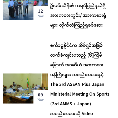
ဦးမင်းသိန်းဇံ ကရင်ပြည်နယ်ရှိ
12
အားကစားကွင်း/ အားကစားရုံ
Nov
များ လိုက်လံကြည့်ရှုစစ်ဆေး
စင်္ကာပူနိုင်ငံက အိမ်ရှင်အဖြစ်
လက်ခံကျင်းပသည့် (၆)ကြိမ်
မြောက် အာဆီယံ အားကစား
ဝန်ကြီးများ အစည်းအဝေးနှင့်
The 3rd ASEAN Plus Japan
Ministerial Meeting On Sports
09
Nov
(3rd AMMS + Japan)
အစည်းအဝေးသို့ Video