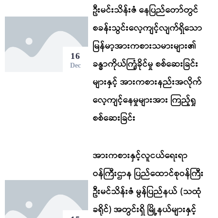
ဦးမင်းသိန်းဇံ နေပြည်တော်တွင်
စခန်းသွင်းလေ့ကျင့်လျက်ရှိသော
မြန်မာ့အားကစားသမားများ၏
16
ခန္ဓာကိုယ်ကြံ့ခိုင်မှု စစ်ဆေးခြင်း
Dec
များနှင့် အားကစားနည်းအလိုက်
လေ့ကျင့်နေမှုများအား ကြည့်ရှု
စစ်ဆေးခြင်း
အားကစားနှင့်လူငယ်ရေးရာ
ဝန်ကြီးဌာန ပြည်ထောင်စုဝန်ကြီး
ဦးမင်သိန်းဇံ မွန်ပြည်နယ် (သထုံ
ခရိုင်) အတွင်းရှိ မြို့နယ်များနှင့်