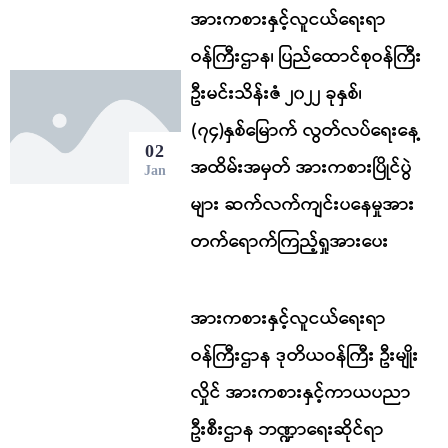
အားကစားနှင့်လူငယ်ရေးရာ
ဝန်ကြီးဌာန၊ ပြည်ထောင်စုဝန်ကြီး
ဦးမင်းသိန်းဇံ ၂၀၂၂ ခုနှစ်၊
(၇၄)နှစ်မြောက် လွတ်လပ်ရေးနေ့
02
အထိမ်းအမှတ် အားကစားပြိုင်ပွဲ
Jan
များ ဆက်လက်ကျင်းပနေမှုအား
တက်ရောက်ကြည့်ရှုအားပေး
အားကစားနှင့်လူငယ်ရေးရာ
ဝန်ကြီးဌာန ဒုတိယဝန်ကြီး ဦးမျိုး
လှိုင် အားကစားနှင့်ကာယပညာ
ဦးစီးဌာန ဘဏ္ဍာရေးဆိုင်ရာ