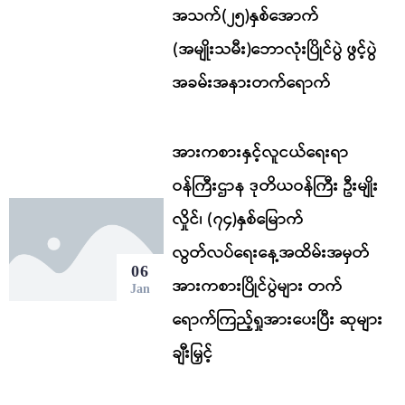
အသက်(၂၅)နှစ်အောက်
(အမျိုးသမီး)ဘောလုံးပြိုင်ပွဲ ဖွင့်ပွဲ
အခမ်းအနားတက်ရောက်
အားကစားနှင့်လူငယ်ရေးရာ
ဝန်ကြီးဌာန ဒုတိယဝန်ကြီး ဦးမျိုး
လှိုင်၊ (၇၄)နှစ်မြောက်
လွတ်လပ်ရေးနေ့အထိမ်းအမှတ်
06
အားကစားပြိုင်ပွဲများ တက်
Jan
ရောက်ကြည့်ရှုအားပေးပြီး ဆုများ
ချီးမြှင့်