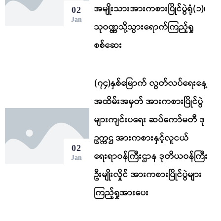
အမျိုးသားအားကစားပြိုင်ပွဲရုံ(၁)၊
02
Jan
သုဝဏ္ဏသို့သွားရောက်ကြည့်ရှု
စစ်ဆေး
(၇၄)နှစ်မြောက် လွတ်လပ်ရေးနေ့
အထိမ်းအမှတ် အားကစားပြိုင်ပွဲ
များကျင်းပရေး ဆပ်ကော်မတီ ဒု
ဥက္ကဌ အားကစားနှင့်လူငယ်
02
ရေးရာဝန်ကြီးဌာန ဒုတိယဝန်ကြီး
Jan
ဦးမျိုးလှိုင် အားကစားပြိုင်ပွဲများ
ကြည့်ရှုအားပေး