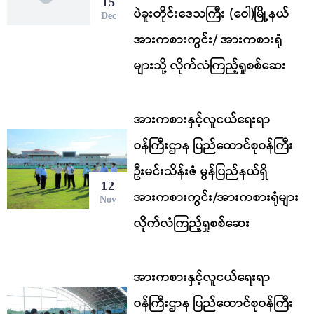
15
ပဲခူးတိုင်းဒေသကြီး (ဝေါ)မြို့နယ်
Dec
အားကစားကွင်း/ အားကစားရုံ
များသို့ လိုက်လံကြည့်ရှုစစ်ဆေး
အားကစားနှင့်လူငယ်ရေးရာ
ဝန်ကြီးဌာန ပြည်ထောင်စုဝန်ကြီး
ဦးမင်းသိန်းဇံ မွန်ပြည်နယ်ရှိ
12
အားကစားကွင်း/အားကစားရုံများ
Nov
လိုက်လံကြည့်ရှုစစ်ဆေး
အားကစားနှင့်လူငယ်ရေးရာ
ဝန်ကြီးဌာန ပြည်ထောင်စုဝန်ကြီး