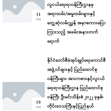
လူငယ်ရေးရာဝန်ကြီးဌာနမှ
အရာထမ်း/အမှုထမ်းများနှင့်
11
Jan
တွေ့ဆုံလမ်းညွှန် အမှာစကားပြော
ကြားသည့် အခမ်းအနားတက်
ရောက်
နိုင်ငံတော်စီမံအုပ်ချုပ်ရေးကောင်စီ
အဖွဲ့ဝင်များနှင့် ပြည်ထောင်စု
ဝန်ကြီးများ အားကစားနှင့်လူငယ်
ရေးရာဝန်ကြီးဌာန ပြည်ထောင်စု
ဝန်ကြီး ဦးမင်းသိန်းဇံ ၂၀၂၂ ခုနှစ်၊
10
တိုင်းဒေသကြီးနှင့်ပြည်နယ်
Jan