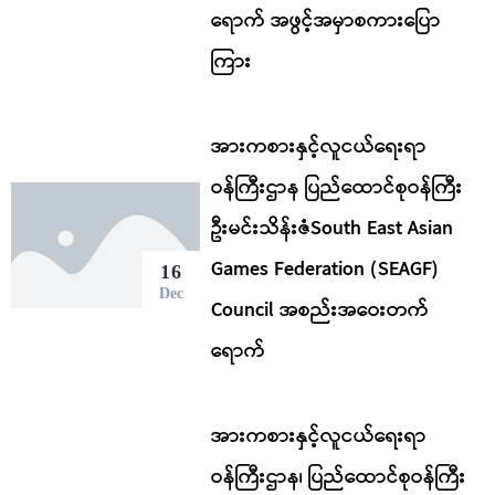
ရောက် အဖွင့်အမှာစကားပြော
ကြား
အားကစားနှင့်လူငယ်ရေးရာ
ဝန်ကြီးဌာန ပြည်ထောင်စုဝန်ကြီး
ဦးမင်းသိန်းဇံSouth East Asian
Games Federation (SEAGF)
16
Dec
Council အစည်းအဝေးတက်
ရောက်
အားကစားနှင့်လူငယ်ရေးရာ
ဝန်ကြီးဌာန၊ ပြည်ထောင်စုဝန်ကြီး