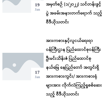
အမှတ်စဉ် (၁/၂၀၂၂) သင်တန်းဖွင့်
19
Jan
ပွဲ အခမ်းအနားတက်ရောက် သည့်
ဗီဒီယိုသတင်း
အားကစားနှင့်လူငယ်ရေးရာ
ဝန်ကြီးဌာန ပြည်ထောင်စုဝန်ကြီး
ဦးမင်းသိန်းဇံ ပြည်ထောင်စု
နယ်မြေ နေပြည်တော် အတွင်းရှိ
17
အားကစားကွင်း/ အားကစားရုံ
Jan
များအား လိုက်လံကြည့်ရှုစစ်ဆေး
သည့် ဗီဒီယိုသတင်း