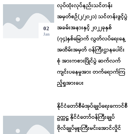
လုပ်ထုံးလုပ်နည်းသင်တန်း
အမှတ်စဉ်(၂/၂၀၂၁) သင်တန်းဖွင့်ပွဲ
အခမ်းအနားနှင့် ၂၀၂၂ခုနှစ်
02
Jan
(၇၄)နှစ်မြောက် လွတ်လပ်ရေးနေ့
အထိမ်းအမှတ် ဝန်ကြီးဌာနပေါင်း
စုံ အားကစားပြိုင်ပွဲ ဆက်လက်
ကျင်းပနေမှုအား တက်ရောက်ကြ
ည့်ရှုအားပေး
နိုင်ငံတော်စီမံအုပ်ချုပ်ရေးကောင်စီ
ဥက္ကဋ္ဌ နိုင်ငံတော်ဝန်ကြီးချုပ်
ဗိုလ်ချုပ်မှူးကြီးမင်းအောင်လှိုင်