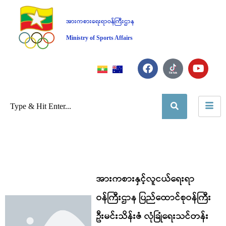
အားကစားရေးရာဝန်ကြီးဌာန
Ministry of Sports Affairs
အားကစားနှင့်လူငယ်ရေးရာ
ဝန်ကြီးဌာန ပြည်ထောင်စုဝန်ကြီး
ဦးမင်းသိန်းဇံ လုံခြုံရေးသင်တန်း