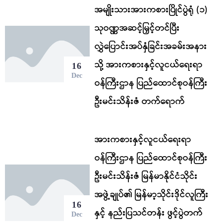
အမျိုးသားအားကစားပြိုင်ပွဲရုံ (၁)
သုဝဏ္ဏအဆင့်မြှင့်တင်ပြီး
လွှဲပြောင်းအပ်နှံခြင်းအခမ်းအနား
သို့ အားကစားနှင့်လူငယ်ရေးရာ
16
Dec
ဝန်ကြီးဌာန ပြည်ထောင်စုဝန်ကြီး
ဦးမင်းသိန်းဇံ တက်ရောက်
အားကစားနှင့်လူငယ်ရေးရာ
ဝန်ကြီးဌာန ပြည်ထောင်စုဝန်ကြီး
ဦးမင်းသိန်းဇံ မြန်မာနိုင်ငံသိုင်း
အဖွဲ့ချုပ်၏ မြန်မာ့သိုင်းဒိုင်လူကြီး
16
နှင့် နည်းပြသင်တန်း ဖွင့်ပွဲတက်
Dec