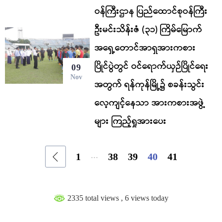
ဝန်ကြီးဌာန ပြည်ထောင်စုဝန်ကြီး
ဦးမင်းသိန်းဇံ (၃၁) ကြိမ်မြောက်
အရှေ့တောင်အာရှအားကစား
ပြိုင်ပွဲတွင် ဝင်ရောက်ယှဉ်ပြိုင်ရေး
09
Nov
အတွက် ရန်ကုန်မြို့၌ စခန်းသွင်း
လေ့ကျင့်နေသာ အားကစားအဖွဲ့
များ ကြည့်ရှုအားပေး
...
1
38
39
40
41
2335 total views
, 6 views today