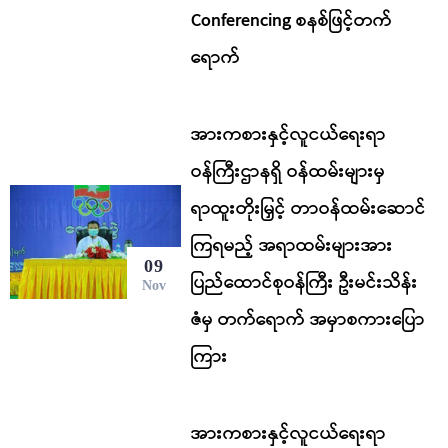
Conferencing စနစ်ဖြင့်တက်
ရောက်
အားကစားနှင့်လူငယ်ရေးရာ
ဝန်ကြီးဌာနရှိ ဝန်ထမ်းများမှ
ရာထူးတိုးမြှင့် တာဝန်ထမ်းဆောင်
ကြရမည့် အရာထမ်းများအား
09
ပြည်ထောင်စုဝန်ကြီး ဦးမင်းသိန်း
Nov
ဇံမှ တက်ရောက် အမှာစကားပြော
ကြား
အားကစားနှင့်လူငယ်ရေးရာ