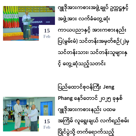
ဂျူဒိုအားကစားအဖွဲ့ချုပ် ဥက္ကဋ္ဌနှင့်
အဖွဲ့အား လက်ခံတွေ့ဆုံ၊
ကာယပညာနှင့် အားကစားနည်း
15
Feb
ပြ(မွမ်းမံ) သင်တန်းအမှတ်စဉ်(၂)မှ
သင်တန်းသား၊ သင်တန်းသူများနှ
င့် တွေ့ဆုံသည့်သတင်း
ပြည်ထောင်စုဝန်ကြီး Jeng
Phang နော်တောင် ၂၀၂၅ ခုနှစ်
ဂျူဒိုအားကစားနည်း ပထမ
အကြိမ် လူရွေးချယ် လက်ရည်စမ်း
15
Feb
ပြိုင်ပွဲသို့ တက်ရောက်သည့်