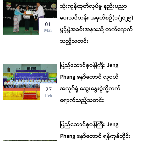
သုံးကုန်ထုတ်လုပ်မှု နည်းပညာ
ပေးသင်တန်း အမှတ်စဉ်(၁/၂၀၂၅)
01
ဖွင့်ပွဲအခမ်းအနားသို့ တက်ရောက်
Mar
သည့်သတင်း
ပြည်ထောင်စုဝန်ကြီး Jeng
Phang နော်တောင် လူငယ်
အလုပ်ရုံ ဆွေးနွေးပွဲသို့တက်
27
Feb
ရောက်သည့်သတင်း
ပြည်ထောင်စုဝန်ကြီး Jeng
Phang နော်တောင် ရန်ကုန်တိုင်း