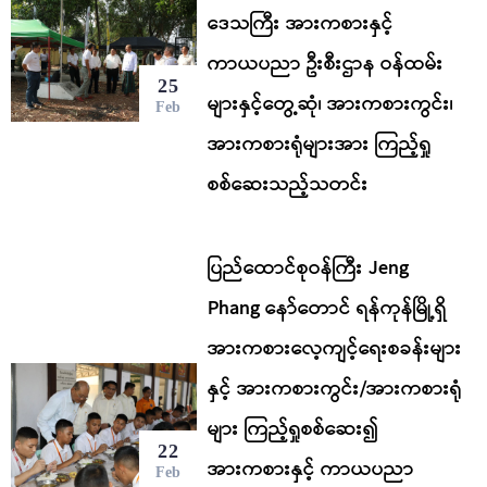
ဒေသကြီး အားကစားနှင့်
ကာယပညာ ဦးစီးဌာန ဝန်ထမ်း
25
များနှင့်တွေ့ဆုံ၊ အားကစားကွင်း၊
Feb
အားကစားရုံများအား ကြည့်ရှု
စစ်ဆေးသည့်သတင်း
ပြည်ထောင်စုဝန်ကြီး Jeng
Phang နော်တောင် ရန်ကုန်မြို့ရှိ
အားကစားလေ့ကျင့်ရေးစခန်းများ
နှင့် အားကစားကွင်း/အားကစားရုံ
များ ကြည့်ရှုစစ်ဆေး၍
22
အားကစားနှင့် ကာယပညာ
Feb