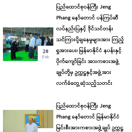
ပြည်ထောင်စုဝန်ကြီး Jeng
Phang နော်တောင် ပန်ကြပ်ဆီ
လပ်နည်းပြနှင့် ဒိုင်သင်တန်း
သင်ကြားပို့ချနေမှုများအား ကြည့်
ရှုအားပေး၊ မြန်မာနိုင်ငံ နပန်းနှင့်
20
Feb
ပိုက်ကျော်ခြင်း အားကစားအဖွဲ့
ချုပ်တို့မှ ဥက္ကဋ္ဌနှင့်အဖွဲ့အား
လက်ခံတွေ့ဆုံသည့်သတင်း
ပြည်ထောင်စုဝန်ကြီး Jeng
Phang နော်တောင် မြန်မာနိုင်ငံ
မြင်းစီးအားကစားအဖွဲ့ချုပ် ဥက္ကဋ္ဌ