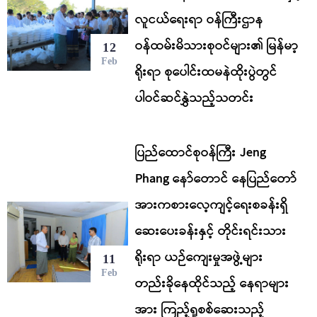
လူငယ်ရေးရာ ဝန်ကြီးဌာန
ဝန်ထမ်းမိသားစုဝင်များ၏ မြန်မာ့
12
Feb
ရိုးရာ စုပေါင်းထမနဲထိုးပွဲတွင်
ပါဝင်ဆင်နွှဲသည့်သတင်း
ပြည်ထောင်စုဝန်ကြီး Jeng
Phang နော်တောင် နေပြည်တော်
အားကစားလေ့ကျင့်ရေးစခန်းရှိ
ဆေးပေးခန်းနှင့် တိုင်းရင်းသား
ရိုးရာ ယဉ်ကျေးမှုအဖွဲ့များ
11
Feb
တည်းခိုနေထိုင်သည့် နေရာများ
အား ကြည့်ရှုစစ်ဆေးသည့်