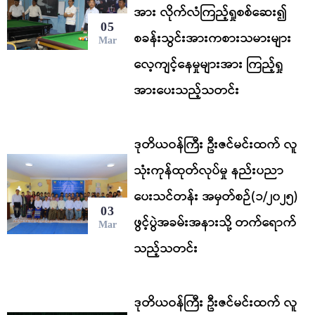
အား လိုက်လံကြည့်ရှုစစ်ဆေး၍
05
စခန်းသွင်းအားကစားသမားများ
Mar
လေ့ကျင့်နေမှုများအား ကြည့်ရှု
အားပေးသည့်သတင်း
ဒုတိယဝန်ကြီး ဦးဇင်မင်းထက် လူ
သုံးကုန်ထုတ်လုပ်မှု နည်းပညာ
ပေးသင်တန်း အမှတ်စဉ်(၁/၂၀၂၅)
03
ဖွင့်ပွဲအခမ်းအနားသို့ တက်ရောက်
Mar
သည့်သတင်း
ဒုတိယဝန်ကြီး ဦးဇင်မင်းထက် လူ