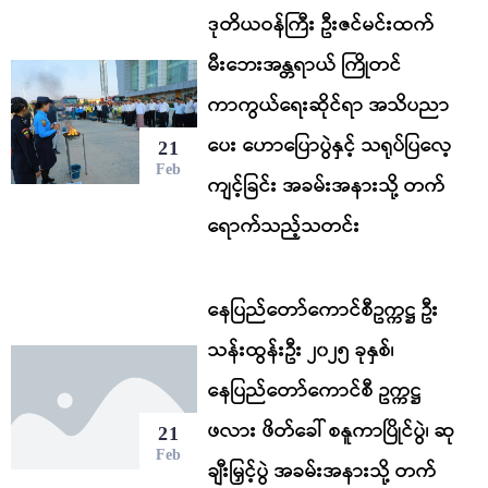
ဒုတိယဝန်ကြီး ဦးဇင်မင်းထက်
မီးဘေးအန္တရာယ် ကြိုတင်
ကာကွယ်ရေးဆိုင်ရာ အသိပညာ
ပေး ဟောပြောပွဲနှင့် သရုပ်ပြလေ့
21
Feb
ကျင့်ခြင်း အခမ်းအနားသို့ တက်
ရောက်သည့်သတင်း
နေပြည်တော်ကောင်စီဥက္ကဋ္ဌ ဦး
သန်းထွန်းဦး ၂၀၂၅ ခုနှစ်၊
နေပြည်တော်ကောင်စီ ဥက္ကဋ္ဌ
ဖလား ဖိတ်ခေါ် စနူကာပြိုင်ပွဲ၊ ဆု
21
Feb
ချီးမြှင့်ပွဲ အခမ်းအနားသို့ တက်