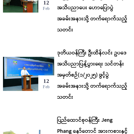
12
အသိပညာပေး ဟောပြောပွဲ
Feb
အခမ်းအနားသို့ တက်ရောက်သည့်
သတင်း
ဒုတိယဝန်ကြီး ဦးထိန်လင်း ဥပဒေ
အသိပညာပြန့်ပွားရေး သင်တန်း
အမှတ်စဉ်(၁/၂၀၂၅) ဖွင့်ပွဲ
12
အခမ်းအနားသို့ တက်ရောက်သည့်
Feb
သတင်း
ပြည်ထောင်စုဝန်ကြီး Jeng
Phang နော်တောင် အားကစားနှင့်