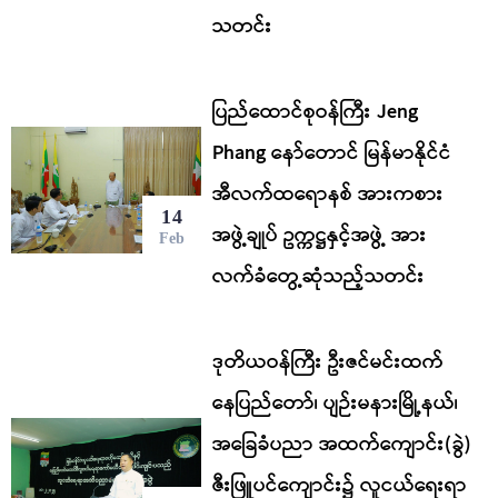
သတင်း
ပြည်ထောင်စုဝန်ကြီး Jeng
Phang နော်တောင် မြန်မာနိုင်ငံ
အီလက်ထရောနစ် အားကစား
14
အဖွဲ့ချုပ် ဥက္ကဋ္ဌနှင့်အဖွဲ့ အား
Feb
လက်ခံတွေ့ဆုံသည့်သတင်း
ဒုတိယဝန်ကြီး ဦးဇင်မင်းထက်
နေပြည်တော်၊ ပျဉ်းမနားမြို့နယ်၊
အခြေခံပညာ အထက်ကျောင်း(ခွဲ)
ဇီးဖြူပင်ကျောင်း၌ လူငယ်ရေးရာ