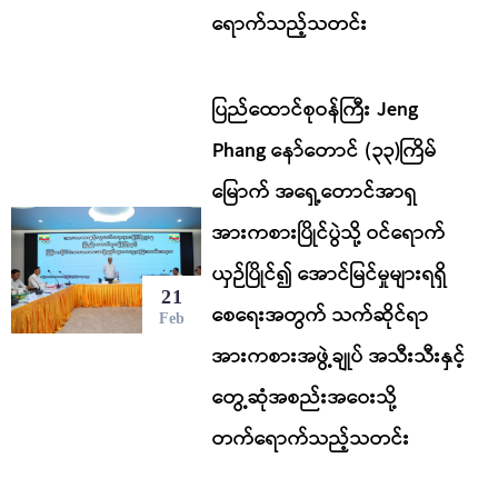
ရောက်သည့်သတင်း
ပြည်ထောင်စုဝန်ကြီး Jeng
Phang နော်တောင် (၃၃)ကြိမ်
မြောက် အရှေ့တောင်အာရှ
အားကစားပြိုင်ပွဲသို့ ဝင်ရောက်
ယှဉ်ပြိုင်၍ အောင်မြင်မှုများရရှိ
21
စေရေးအတွက် သက်ဆိုင်ရာ
Feb
အားကစားအဖွဲ့ချုပ် အသီးသီးနှင့်
တွေ့ဆုံအစည်းအဝေးသို့
တက်‌ရောက်သည့်သတင်း