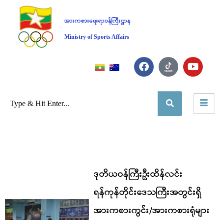
အားကစားရေးရာဝန်ကြီးဌာန
Ministry of Sports Affairs
ဒုတိယဝန်ကြီးဦးထိန်လင်း
ရန်ကုန်တိုင်းဒေသကြီးအတွင်းရှိ
အားကစားကွင်း/အားကစားရုံများ