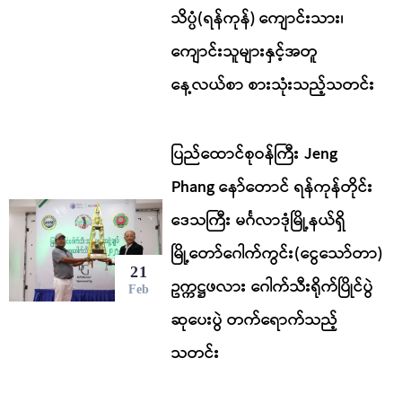
သိပ္ပံ(ရန်ကုန်) ကျောင်းသား၊
ကျောင်းသူများနှင့်အတူ
နေ့လယ်စာ စားသုံးသည့်သတင်း
ပြည်ထောင်စုဝန်ကြီး Jeng
Phang နော်တောင် ရန်ကုန်တိုင်း
ဒေသကြီး မင်္ဂလာဒုံမြို့နယ်ရှိ
မြို့တော်ဂေါက်ကွင်း(ငွေသော်တာ)
21
ဥက္ကဋ္ဌဖလား ဂေါက်သီးရိုက်ပြိုင်ပွဲ
Feb
ဆုပေးပွဲ တက်ရောက်သည့်
သတင်း