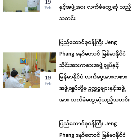
19
နှင့်အဖွဲ့အား လက်ခံတွေ့ဆုံ သည့်
Feb
သတင်း
ပြည်ထောင်စုဝန်ကြီး Jeng
Phang နော်တောင် မြန်မာနိုင်ငံ
သိုင်းအားကစားအဖွဲ့ချုပ်နှင့်
မြန်မာနိုင်ငံ လက်ဝှေ့အားကစား
19
Feb
အဖွဲ့ချုပ်တို့မှ ဥက္ကဋ္ဌများနှင့်အဖွဲ့
အား လက်ခံတွေ့ဆုံသည့်သတင်း
ပြည်ထောင်စုဝန်ကြီး Jeng
Phang နော်တောင် မြန်မာနိုင်ငံ