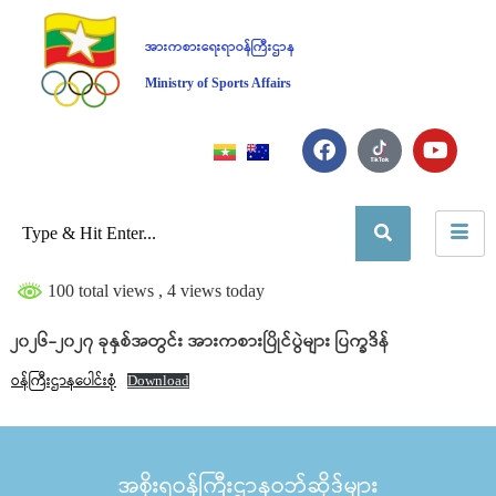
အားကစားရေးရာဝန်ကြီးဌာန
Ministry of Sports Affairs
100 total views
, 4 views today
၂၀၂၆-၂၀၂၇ ခုနှစ်အတွင်း အားကစားပြိုင်ပွဲများ ပြက္ခဒိန်
ဝန်ကြီးဌာနပေါင်းစုံ
Download
အစိုးရဝန်ကြီးဌာနဝဘ်ဆိုဒ်များ