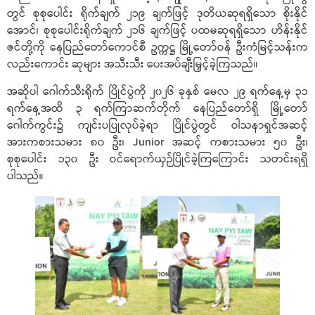
တွင် စုစုပေါင်း ရိုက်ချက် ၂၁၉ ချက်ဖြင့် ဒုတိယဆုရရှိသော စိုးနိုင်
အောင်၊ စုစုပေါင်းရိုက်ချက် ၂၁၆ ချက်ဖြင့် ပထမဆုရရှိသော ဟိန်းနိုင်
ဇင်တို့ကို နေပြည်တော်ကောင်စီ ဥက္ကဋ္ဌ မြို့တော်ဝန် ဦးကံမြင့်သန်းက
လည်းကောင်း ဆုများ အသီးသီး ပေးအပ်ချီးမြှင့်ခဲ့ကြသည်။
အဆိုပါ ဂေါက်သီးရိုက် ပြိုင်ပွဲကို ၂၀၂၆ ခုနှစ် မေလ ၂၉ ရက်နေ့မှ ၃၁
ရက်နေ့အထိ ၃ ရက်ကြာဆက်တိုက် နေပြည်တော်ရှိ မြို့တော်
ဂေါက်ကွင်း၌ ကျင်းပပြုလုပ်ခဲ့ရာ ပြိုင်ပွဲတွင် ဝါသနာရှင်အဆင့်
အားကစားသမား ၈၀ ဦး၊ Junior အဆင့် ကစားသမား ၅၀ ဦး၊
စုစုပေါင်း ၁၃၀ ဦး ဝင်ရောက်ယှဉ်ပြိုင်ခဲ့ကြကြောင်း သတင်းရရှိ
ပါသည်။