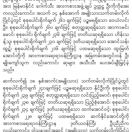
အား မြန်မာနိုင်ငံ ဂေါက်သီး အားကစားအဖွဲ့ချုပ် ဥက္ကဋ္ဌ ဦးကိုကိုအေး
ကလည်းကောင်း၊ အသက် ၁၄ နှစ်အောက် အမျိုးသားသက်တမ်းလိုက်
ပြိုင်ပွဲတွင် စုစုပေါင်းရိုက်ချက် ၂၆၁ ချက်ဖြင့် ပဉ္စမရရှိသော ဝေယံလင်း
ဦး၊ စုစုပေါင်းရိုက်ချက် ၂၆၀ ချက်ဖြင့် စတုတ္ထဆုရရှိသော အာကာမင်း
မောင်၊ စုစုပေါင်း ရိုက်ချက် ၂၃၆ ချက်ဖြင့် တတိယဆုရရှိသော ဟိန်းသ
န့်သူ၊ စုစုပေါင်းရိုက်ချက် ၂၃၀ ချက်ဖြင့် ဒုတိယဆုရရှိသော အောင်သန်း
ထွဋ်၊ စုစုပေါင်းရိုက်ချက် ၂၁၆ ချက်ဖြင့် ပထမဆုရရှိသော ထူးမြတ်
အောင်တို့ကို အားကစားရေးရာဝန်ကြီးဌာန အမြဲတမ်းအတွင်းဝန် ဦး
မျိုးကျော်သူက လည်းကောင်း ဆုများ အသီးသီး ပေးအပ်ချီးမြှင့်ခဲ့
သည်။
ဆက်လက်၍ ၁၈ နှစ်အာက်(အမျိုးသား) သက်တမ်းလိုက်ပြိုင်ပွဲတွင်
စုစုပေါင်းရိုက်ချက် ၂၄၀ချက်ဖြင့် ပဉ္စမဆုရရှိသော နိုင်ဦးကို၊ စုစုပေါင်း
ရိုက်ချက် ၂၃၉ ချက်ဖြင့် စတုတ္ထဆုရရှိသော လင်းပြည့်မောင်၊ စုစုပေါင်း
ရိုက်ချက် ၂၃၈ ချက်ဖြင့် တတိယဆုရရှိသော ပြည့်စုံအောင်၊ စုစုပေါင်း
ရိုက်ချက် ၂၃၄ ချက်ဖြင့် ဒုတိယဆုရရှိသော ထက်အောင်ဝင့်၊ စုစုပေါင်း
ရိုက်ချက် ၂၂၈ ချက်ဖြင့် ပထမရရှိသော ဆက်နိုင်အောင်တို့ကို
အားကစားရေးရာဝန်ကြီးဌာန ဒုတိယဝန်ကြီး ဦးညီညီက
လည်းကောင်း၊ ဝါသနာရှင်အဆင့် (အမျိုးသား) သက်တမ်းလိုက်ပြိုင်ပွဲ