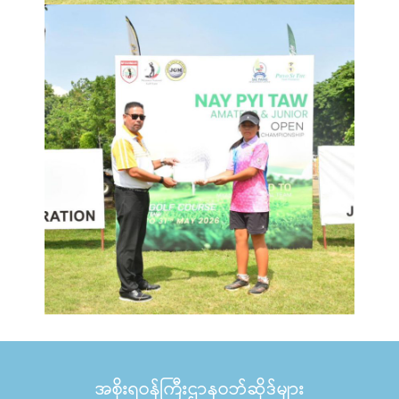
အစိုးရဝန်ကြီးဌာနဝဘ်ဆိုဒ်များ