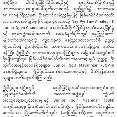
ဆင့်မီစွာ ပါဝင်ယှဉ်ပြိုင်နိုင်စေရန်နှင့် ထူးချွန်ထက်မြက်သည့်
အားကစားသမားများပေါ်ထွက်လာစေရန် ရည်ရွယ်၍ အားကစား
ရေးရာဝန်ကြီးဌာန၏ ဦးဆောင်လမ်းညွှန်မှုဖြင့် မြန်မာနိုင်ငံဂေါက်သီး
အားကစားအဖွဲ့ချုပ်မှ ကြီးမှူးကျင်းပသည့် Nay Pyi Taw Amateur &
Junior Open Championship ဂေါက်သီးရိုက်ပြိုင်ပွဲ တတိယနေ့ပြိုင်ပွဲ
နှင့် ဆုပေးပွဲအခမ်းအနားကို ယနေ့နံနက်ပိုင်းတွင် နေပြည်တော်၊
မြို့တော်ဂေါက်ကွင်း၌ ကျင်းပခဲ့ရာ နေပြည်တော်ကောင်စီ ဥက္ကဋ္ဌ
မြို့တော်ဝန် ဦးကံမြင့်သန်း၊ အားကစားရေးရာဝန်ကြီးဌာန ဒုတိယ
ဝန်ကြီး ဦးညီညီ၊ အားကစားရေးရာဝန်ကြီးဌာန အမြဲတမ်းအတွင်းဝန်
ဦးမျိုးကျော်သူ၊ မြန်မာနိုင်ငံဂေါက်သီးအားကစားအဖွဲ့ချုပ် ဥက္ကဋ္ဌ ဦး
ကိုကိုအေးနှင့်တာဝန်ရှိသူများ၊ Junior Golf Mayanmar (JGM)မှ
တာဝန်ရှိသူများ၊ ပြိုင်ပွဲဝင်အားကစားသမားများနှင့် ဖိတ်ကြားထား
သူများ တက်ရောက်ခဲ့ကြသည်။
ပြိုင်ပွဲများအပြီးတွင် ဆုချီးမြှင့်ပွဲအခမ်းအနားအားကျင်းပရာ
မြန်မာနိုင်ငံဂေါက်သီး အားကစားအဖွဲ့ချုပ် တွဲဖက်
အထွေထွေအတွင်းရေးမှူးနှင့် Junior Golf Myanmar (JGM)
အတွင်းရေးမှူး ဦးတင်မောင်မောင်ဝင်းတို့က ပြိုင်ပွဲအားလက်ခံကျင်းပ
ပေးပါသော မြို့တော်ဂေါက်ကွင်း (နေပြည်တော်)အား အမှတ်တရ