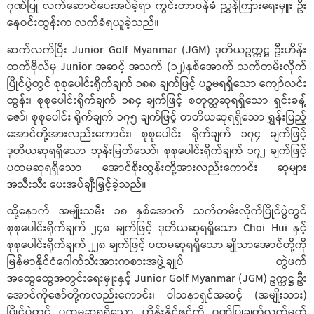
ဂုဏ်ပြု လက်ဆောင်ပေးအပ်ခဲ့ရာ ကွင်းတာဝန်ခံ ညွှန်ကြားရေးမှူး ဦး
နေဝင်းထွန်းက လက်ခံရယူခဲ့သည်။
ဆက်လက်ပြီး Junior Golf Myanmar (JGM) ဒုတိယဥက္ကဋ္ဌ ဦးဟိန်း
ထက်ဗိုလ်မှ Junior အဆင့် အသက် (၁၂)နှစ်အောက် သက်တမ်းလိုက်
ပြိုင်ပွဲတွင် စုစုပေါင်းရိုက်ချက် ၁၈၈ ချက်ဖြင့် ပဉ္စမရရှိသော ကျော်လင်း
ထွန်း၊ စုစုပေါင်းရိုက်ချက် ၁၈၄ ချက်ဖြင့် စတုတ္ထဆုရရှိသော ရှင်းခန့်
ဇော်၊ စုစုပေါင်း ရိုက်ချက် ၁၇၅ ချက်ဖြင့် တတိယဆုရရှိသော ရွှန်းပြည့်
အောင်တို့အားလည်းကောင်း၊ စုစုပေါင်း ရိုက်ချက် ၁၇၄ ချက်ဖြင့်
ဒုတိယဆုရရှိသော ဘုန်းမြတ်သော်၊ စုစုပေါင်းရိုက်ချက် ၁၇၂ ချက်ဖြင့်
ပထမဆုရရှိသော အောင်စိုးထွန်းတို့အားလည်းကောင်း ဆုများ
အသီးသီး ပေးအပ်ချီးမြှင့်ခဲ့သည်။
ထို့နောက် အမျိုးသမီး ၁၈ နှစ်အောက် သက်တမ်းလိုက်ပြိုင်ပွဲတွင်
စုစုပေါင်းရိုက်ချက် ၂၄၈ ချက်ဖြင့် ဒုတိယဆုရရှိသော Choi Hui နှင့်
စုစုပေါင်းရိုက်ချက် ၂၂၈ ချက်ဖြင့် ပထမဆုရရှိသော ချိုသာအောင်တို့ကို
မြန်မာနိုင်ငံဂေါက်သီးအားကစားအဖွဲ့ချုပ် တွဲဖက်
အထွေထွေအတွင်းရေးမှူးနှင့် Junior Golf Myanmar (JGM) ဥက္ကဋ္ဌ ဦး
အောင်ကိုဇော်တို့ကလည်းကောင်း၊ ဝါသနာရှင်အဆင့် (အမျိုးသား)
ပြိုင်ပွဲတွင် ပထမဆုရရှိသော ဟိန်းနိုင်ဇင်ကို ဂုဏ်ပြုချက်လက်မှတ်