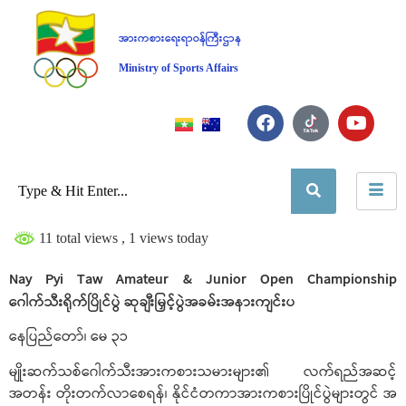
အားကစားရေးရာဝန်ကြီးဌာန
Ministry of Sports Affairs
11 total views
, 1 views today
Nay Pyi Taw Amateur & Junior Open Championship
ဂေါက်သီးရိုက်ပြိုင်ပွဲ ဆုချီးမြှင့်ပွဲအခမ်းအနားကျင်းပ
နေပြည်တော်၊ မေ ၃၁
မျိုးဆက်သစ်ဂေါက်သီးအားကစားသမားများ၏ လက်ရည်အဆင့်
အတန်း တိုးတက်လာစေရန်၊ နိုင်ငံတကာအားကစားပြိုင်ပွဲများတွင် အ