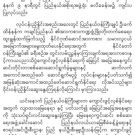
နံနက် ၉ နာရီတွင် ပြည်နယ်အစိုးရအဖွဲ့ရုံး မလိခခန်းမ၌ ကျင်းပ
ပြုလုပ်သည်။
လုပ်ငန်းညှိနှိုင်းအစည်းအဝေးတွင် ပြည်နယ်ဝန်ကြီးချုပ် ဦးခက်
ထိန်နန်က ကချင်ပြည်နယ် ၏အားကစားကဏ္ဍဖွံ့ဖြိုးတိုးတက်စေရေး၊
ထူးချွန်ထက်မြက်သည့် နိုင်ငံဂုဏ်ဆောင်အားကစား သမားလူငယ်
အမြောက်အများမွေးထုတ်ပေးနိုင်ရေးအတွက် နိုင်ငံတော်
ဝန်ကြီးချုပ်၏ ခရီးစဉ်အ တွင်းလမ်းညွှန်မှာကြားချက်အရအားကစားနှ
င့်ကာယပညာသိပ္ပံကျောင်းဖွင့်လှစ်နိုင်ရေးကို မြေပြင် အခြေအနေကွင်း
ဆင်းတိုင်းတာစစ်ဆေးဆောင်ရွက်ခဲ့မှုများနှင့် ဆက်လက်
အကောင်အထည်ဖော် ဆောင်ရွက်မည့် လုပ်ငန်းများနှင့်ပတ်သက်၍
အမြန်ဆုံးအကောင်အထည်ဖော်ဆောင်ရွက်နိုင်ရေး လိုအပ်သည်များ
ဝိုင်းဝန်းညှိနှိုင်းဆွေးနွေးကြရန်လိုကြောင်း မှာကြားသည်။
ယင်းနောက် ပြည်နယ်ဝန်ကြီးများက ကျောင်းဖွင့်လှစ်နိုင်ရေး
အတွက် လျာထားမြေနေရာ နှင့် ပတ်သက်၍ မြေပြင်အခြေအနေများ
ကို သုံးသပ်ရှင်းလင်းဆွေးနွေးခဲ့ကြပြီး မြေနေရာကွင်းဆင်း စစ်ဆေး
ရေးအဖွဲ့ခေါင်းဆောင် ပြည်နယ်လယ်ယာမြေစီမံခန့်ခွဲရေးနှင့်
စာရင်းအင်းဦးစီးဌာန၊ ပြည် နယ်ဦးစီးမှူးဦးသန်းမြင့်က ကျောင်းဖွင့်