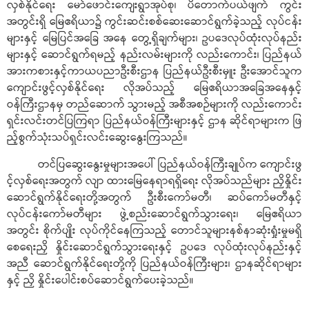
လှစ်နိုင်ရေး မော်ဖောင်းကျေးရွာအုပ်စု၊ ပိတောက်ပယ်ဖျက် ကွင်း
အတွင်းရှိ မြေဧရိယာ၌ ကွင်းဆင်းစစ်ဆေးဆောင်ရွက်ခဲ့သည့် လုပ်ငန်း
များနှင့် မြေပြင်အခြေ အနေ တွေ့ရှိချက်များ၊ ဥပဒေလုပ်ထုံးလုပ်နည်း
များနှင့် ဆောင်ရွက်ရမည့် နည်းလမ်းများကို လည်းကောင်း၊ ပြည်နယ်
အားကစားနှင့်ကာယပညာဦးစီးဌာန ပြည်နယ်ဦးစီးမှူး ဦးအောင်သူက
ကျောင်းဖွင့်လှစ်နိုင်ရေး လိုအပ်သည့် မြေဧရိယာအခြေအနေနှင့်
ဝန်ကြီးဌာနမှ တည်ဆောက် သွားမည့် အစီအစဉ်များကို လည်းကောင်း
ရှင်းလင်းတင်ပြကြရာ ပြည်နယ်ဝန်ကြီးများနှင့် ဌာန ဆိုင်ရာများက ဖြ
ည့်စွက်သုံးသပ်ရှင်းလင်းဆွေးနွေးကြသည်။
တင်ပြဆွေးနွေးမှုများအပေါ် ပြည်နယ်ဝန်ကြီးချုပ်က ကျောင်းဖွ
င့်လှစ်ရေးအတွက် လျာ ထားမြေနေရာရရှိရေး လိုအပ်သည်များ ညှိနှိုင်း
ဆောင်ရွက်နိုင်ရေးတို့အတွက် ဦးစီးကော်မတီ၊ ဆပ်ကော်မတီနှင့်
လုပ်ငန်းကော်မတီများ ဖွဲ့စည်းဆောင်ရွက်သွားရေး၊ မြေဧရိယာ
အတွင်း စိုက်ပျိုး လုပ်ကိုင်နေကြသည့် တောင်သူများနစ်နာဆုံးရှုံးမှုမရှိ
စေရေးညှိ နှိုင်းဆောင်ရွက်သွားရေးနှင့် ဥပဒေ လုပ်ထုံးလုပ်နည်းနှင့်
အညီ ဆောင်ရွက်နိုင်ရေးတို့ကို ပြည်နယ်ဝန်ကြီးများ၊ ဌာနဆိုင်ရာများ
နှင့် ညှိ နှိုင်းပေါင်းစပ်ဆောင်ရွက်ပေးခဲ့သည်။