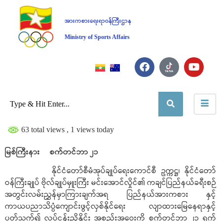
အားကစားရေးရာဝန်ကြီးဌာန
Ministry of Sports Affairs
63 total views
, 1 views today
မြစ်ကြီးနား စက်တင်ဘာ ၂၁
နိုင်ငံတော်စီမံအုပ်ချုပ်ရေးကောင်စီ ဥက္ကဋ္ဌ၊ နိုင်ငံတော်
ဝန်ကြီးချုပ် ဗိုလ်ချုပ်မှူးကြီး မင်းအောင်လှိုင်၏ ကချင်ပြည်နယ်ခရီးစဉ်
အတွင်းလမ်းညွှန်မှာကြားချက်အရ ပြည်နယ်အားကစား နှင့်
ကာယပညာသိပ္ပံကျောင်းဖွင့်လှစ်နိုင်ရေး လျာထားမြေနေရာနှင့်
ပတ်သက်၍ လုပ်ငန်းညှိနှိုင်း အစည်းအဝေးကို စက်တင်ဘာ ၂၁ ရက်