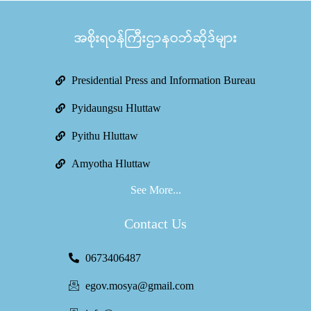
အစိုးရဝန်ကြီးဌာနဝဘ်ဆိုဒ်များ
Presidential Press and Information Bureau
Pyidaungsu Hluttaw
Pyithu Hluttaw
Amyotha Hluttaw
See More...
Contact Us
0673406487
egov.mosya@gmail.com