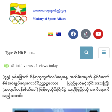
အားကစားရေးရာဝန်ကြီးဌာန
Ministry of Sports Affairs
41 total views
, 1 views today
(၇၅) နှစ်မြောက် စိန်ရတုလွတ်လပ်ရေးနေ့ အထိမ်းအမှတ် နိုင်ငံတော်
စီမံအုပ်ချုပ်ရေးကောင်စီဥက္ကဋ္ဌဖလား ပြည်နယ်နှင့်တိုင်းဒေသကြီး
(အလွတ်တန်းဖိတ်ခေါ်) မြန်မာ့သိုင်းပြိုင်ပွဲ ဆုချီးမြှင့်ပွဲသို တက်ရောက်
သည့်သတင်း