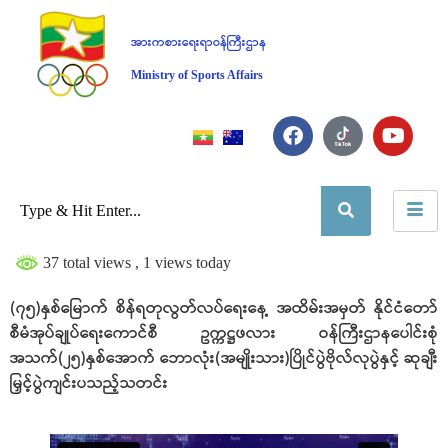
အားကစားရေးရာဝန်ကြီးဌာန
Ministry of Sports Affairs
37 total views
, 1 views today
(၇၅)နှစ်မြောက် စိန်ရတုလွတ်လပ်ရေးနေ့ အထိမ်းအမှတ် နိုင်ငံတော်
စီမံအုပ်ချုပ်ရေးကောင်စီ ဥက္ကဋ္ဌဖလား ဝန်ကြီးဌာနပေါင်းစုံ
အသက်(၂၅)နှစ်အောက် ဘောလုံး(အမျိုးသား)ပြိုင်ပွဲဗိုလ်လုပွဲနှင့် ဆုချီး
မြှင့်ပွဲကျင်းပသည့်သတင်း