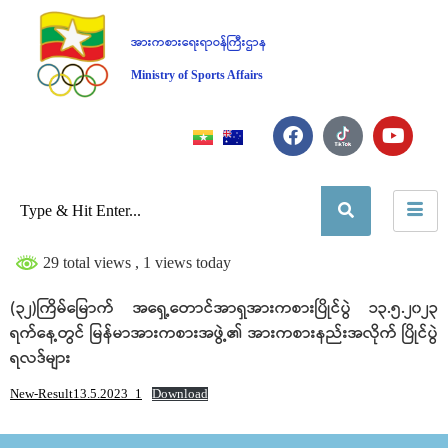
အားကစားရေးရာဝန်ကြီးဌာန
Ministry of Sports Affairs
29 total views
, 1 views today
(၃၂)ကြိမ်မြောက် အရှေ့တောင်အာရှအားကစားပြိုင်ပွဲ ၁၃.၅.၂၀၂၃
ရက်နေ့တွင် မြန်မာအားကစားအဖွဲ့၏ အားကစားနည်းအလိုက် ပြိုင်ပွဲ
ရလဒ်များ
New-Result13.5.2023_1
Download