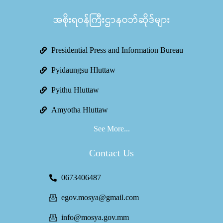
အစိုးရဝန်ကြီးဌာနဝဘ်ဆိုဒ်များ
Presidential Press and Information Bureau
Pyidaungsu Hluttaw
Pyithu Hluttaw
Amyotha Hluttaw
See More...
Contact Us
0673406487
egov.mosya@gmail.com
info@mosya.gov.mm