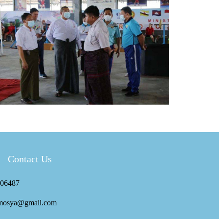
Contact Us
06487
mosya@gmail.com