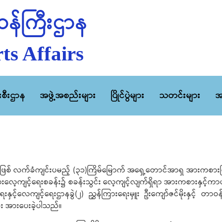
န်ကြီးဌာန
ts Affairs
ီးစီးဌာန
အဖွဲ့အစည်းများ
ပြိုင်ပွဲများ
သတင်းများ
အ
င်အဖြစ် လက်ခံကျင်းပမည့် (၃၁)ကြိမ်မြောက် အရှေ့တောင်အာရှ အားကစားပြိုင
့ကျင့်ရေးစခန်း၌ စခန်းသွင်း လေ့ကျင့်လျက်ရှိရာ အားကစားနှင့်ကာယပည
်ရေးနှင့်လေကျင့်ရေးဌာနခွဲ(၂) ညွှန်ကြားရေးမှူး ဦးကျော်ဇင်မိုးနှင့် 
ေး အားပေးခဲ့ပါသည်။