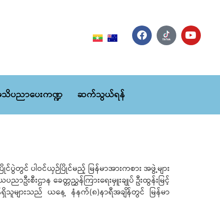
သိပညာပေးကဏ္ဍ
ဆက်သွယ်ရန်
်ပွဲတွင် ပါဝင်ယှဉ်ပြိုင်မည့် မြန်မာအားကစား အဖွဲ့များ
ာဦးစီးဌာန ခေတ္တညွှန်ကြားရေးမှူးချုပ် ဦးထွန်းမြင့်
တာဝန်ရှိသူများသည် ယနေ့ နံနက်(၈)နာရီအချိန်တွင် မြန်မာ