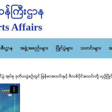
န်ကြီးဌာန
ts Affairs
ီးစီးဌာန
အဖွဲ့အစည်းများ
ပြိုင်ပွဲများ
သတင်းများ
အ
်ပွဲ အုပ်စု ဒုတိယပွဲစဉ်တွင် မြန်မာအသင်းနှင့် ဖိလစ်ပိုင်အသင်းတို့ ယှဉ်