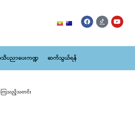
သိပညာပေးကဏ္ဍ
ဆက်သွယ်ရန်
ပြိုင်ကြသည့်သတင်း