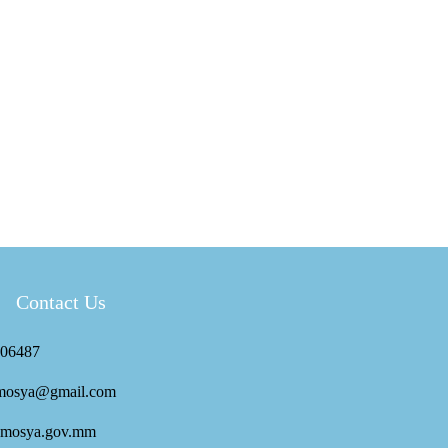
Contact Us
06487
mosya@gmail.com
mosya.gov.mm