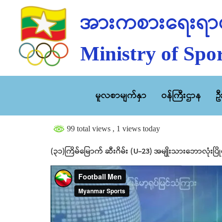
အားကစားရေးရာဝ
Ministry of Spor
မူလစာမျက်နှာ
ဝန်ကြီးဌာန
ဥ
99 total views
, 1 views today
(၃၁)ကြိမ်မြောက် ဆီးဂိမ်း (U-23) အမျိုးသားဘောလုံးပြိုင