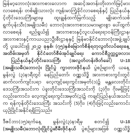
မြန်မာ့ဘောလုံးအားကစားလောက အဆင့်အတန်းတိုးတက်မြင့်မား
လာစေရန်၊ တစ်မျိုးသားလုံး ကျန်းမာကြံ့ခိုင်လာစေရန်နှင့် ပြည်နယ်နှ
င့်တိုင်းဒေသကြီးများမှ ထူးချွန်ထက်မြက်သည့် မျိုးဆက်သစ်
ရွက်ပုန်းသီး(အမျိုးသမီး) ဘောလုံးအားကစားသမားများစွာ ပေါ်ထွက်
လာစေရန် ရည်ရွယ်၍ အားကစားနှင့်လူငယ်ရေးရာဝန်ကြီးဌာန၊
အားကစားနှင့်ကာယပညာဦးစီးဌာနနှင့် မြန်မာနိုင်ငံဘောလုံးအဖွဲ့ချုပ်
တို့ ပူးပေါင်း၍
၂၀၂၃ ခုနှစ်၊ (၇၅)နှစ်မြောက်စိန်ရတုလွတ်လပ်ရေးနေ့
အထိမ်းအမှတ် နိုင်ငံတော်စီမံအုပ်ချုပ်ရေး ကောင်စီဥက္ကဋ္ဌဖလား
ပြည်နယ်နှင့်တိုင်းဒေသကြီး (အလွတ်တန်းဖိတ်ခေါ်) U-18
(အမျိုးသမီး)ဘောလုံး ပြိုင်ပွဲ ကွာတားဖိုင်နယ်
ပွဲစဉ်များကို ယနေ့
မွန်းလွဲ (၃)နာရီတွင် နေပြည်တော်၊ ဝဏ္ဏသိဒ္ဓိ အားကစားကွင်းတွင်
ဆက်လက်ကျင်းပရာ လေ့ကျင့်ရေးကွင်းအမှတ်(၁)၌ မန္တလေးတိုင်း
ဒေသကြီးအသင်းက ပဲခူးတိုင်းဒေသကြီးအသင်းကို (၃)ဂိုး၊ ဂိုးမရှိဖြင့်
လည်းကောင်း၊ လေ့ကျင့်ရေးကွင်းအမှတ်(၃)၌ ကချင်ပြည်နယ်အသင်း
က ရန်ကုန်တိုင်းဒေသကြီး အသင်းကို (5)ဂိုး၊ (4)ဂိုးဖြင့်လည်းကောင်း
ယှဉ်ပြိုင်အနိုင်ရရှိကြသည်။
ဒီဇင်ဘာ(၁၅)ရက်နေ့ မွန်းလွဲ(၃)နာရီမှ စတင်၍
U-18
(အမျိုးသမီး)ဘောလုံးပြိုင်ပွဲဆီမီးဖိုင်နယ်
ပွဲစဉ်များအဖြစ် ဝဏ္ဏသိဒ္ဓိ