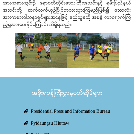
အားကစားကွင်း၌ ဧရာဝတီတိုင်းဒေသကြီးအသင်းနှင့် ရှမ်းပြည်နယ်
အသင်းတို့ ဆက်လက်ယှဉ်ပြိုင်ကစားသွားကြမည်ဖြစ်၍ ဘောလုံး
အားကစားဝါသနာရှင်များအနေဖြင့် မည်သူမဆို
အခမဲ့
လာရောက်ကြ
ည့်ရှုအားပေးနိုင်ကြောင်း သိရှိရသည်။
အစိုးရဝန်ကြီးဌာနဝဘ်ဆိုဒ်များ
Presidential Press and Information Bureau
Pyidaungsu Hluttaw