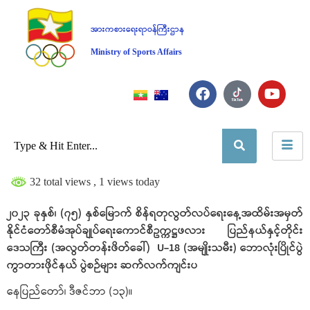
အားကစားရေးရာဝန်ကြီးဌာန
Ministry of Sports Affairs
32 total views
, 1 views today
၂၀၂၃ ခုနှစ်၊ (၇၅) နှစ်မြောက် စိန်ရတုလွတ်လပ်ရေးနေ့အထိမ်းအမှတ်
နိုင်ငံတော်စီမံအုပ်ချုပ်ရေးကောင်စီဥက္ကဋ္ဌဖလား ပြည်နယ်နှင့်တိုင်း
ဒေသကြီး (အလွတ်တန်းဖိတ်ခေါ်) U-18 (အမျိုးသမီး) ဘောလုံးပြိုင်ပွဲ
ကွာတားဖိုင်နယ် ပွဲစဉ်များ ဆက်လက်ကျင်းပ
နေပြည်တော်၊ ဒီဇင်ဘာ (၁၃)။