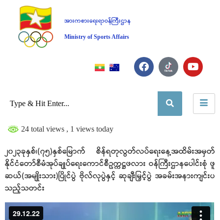
အားကစားရေးရာဝန်ကြီးဌာန
Ministry of Sports Affairs
24 total views
, 1 views today
၂၀၂၃ခုနှစ်၊(၇၅)နှစ်မြောက် စိန်ရတုလွတ်လပ်ရေးနေ့အထိမ်းအမှတ်
နိုင်ငံတော်စီမံအုပ်ချုပ်ရေးကောင်စီဥက္ကဋ္ဌဖလား ဝန်ကြီးဌာနပေါင်းစုံ ဖူ
ဆယ်(အမျိုးသား)ပြိုင်ပွဲ ဗိုလ်လုပွဲနှင့် ဆုချီးမြှင့်ပွဲ အခမ်းအနားကျင်းပ
သည့်သတင်း