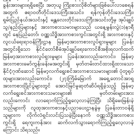
ခွန်းအားများရရှိစေပြီး အတုယူ ကြိုးစားလိုစိတ်များဖြစ်ပေါ်လာစေရန်
အတွက် ဧရာဝတီတိုင်းဒေသကြီးအသင်း၊ ရန်ကုန်တိုင်းဒေသကြီး၊
ရှမ်းပြည်နယ်အသင်းနှင့် မန္တလေးတိုင်းဒေသကြီးအသင်းတို့မှ အုပ်ချုပ်
သူ/နည်းပြများနှင့် အားကစားသမားများသည် ယနေ့မွန်းလွဲ(၁)နာရီ
တွင် နေပြည်တော်၊ ဝဏ္ဏသိဒ္ဓိအားကစားကွင်းအတွင်းရှိ အားကစားနှင့်
လူငယ်ရေးရာဝန်ကြီးဌာန မြန်မာ့အားကစားလှုပ်ရှားမှုများ ပြခန်း
အတွင်းရှိသော နိုင်ငံတော်စီမံအုပ်ချုပ်ရေးကောင်စီအစိုးရလက်ထက်
မြန်မာ့အားကစားလှုပ်ရှားမှုများ ပြခန်းအားလည်းကောင်း၊ မြန်မာ့
အားကစားမော်ကွန်းခန်းမအတွင်းရှိ မှတ်တမ်းတင်ထားရှိထားသော
နိုင်ငံ့ဂုဏ်ဆောင် မြန်မာ့လက်ရွေးစင်အားကစားသမားများ၏ ပုံတူရုပ်
ထုများအားလည်းကောင်း၊ (၂၇)ကြိမ်မြောက် အရှေ့တောင်အာရှ
အားကစားပြိုင်ပွဲများတွင် အောင်မြင်မှုဆုတံဆိပ်ရရှိခဲ့သည့် မြန်မာ့
လက်ရွေးစင်အားကစားသမားများ၏ မှတ်တမ်းများအား
လည်းကောင်း လာရောက်ကြည့်ရှုလေ့လာခဲ့ကြပြီး သိရှိမေးမြန်းခဲ့
သည်များကို လူထုအားကစားနှင့်ပညာပေးဌာနခွဲမှ ပြခန်းတာဝန်ရှိ
သူများက လိုက်လံရှင်းလင်းပြသခဲ့ပြီးနောက် ဝဏ္ဏသိဒ္ဓိအားကစား
ကွင်းရှိ ရေကူးကန်အား ဆက်လက်သွားရောက်ကြည့်ရှုလေ့လာခဲ့
ကြောင်း သိရသည်။