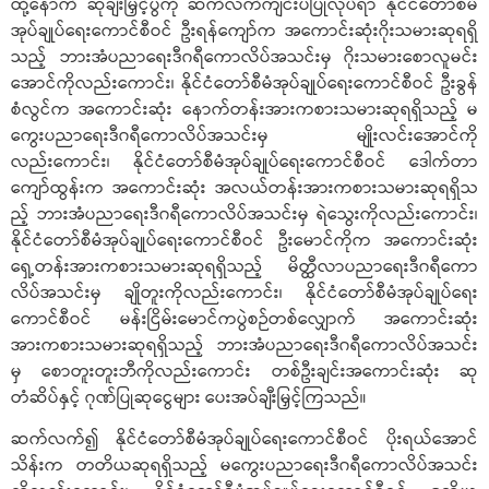
ထို့နောက် ဆုချီးမြှင့်ပွဲကို ဆက်လက်ကျင်းပပြုလုပ်ရာ နိုင်ငံတော်စီမံ
အုပ်ချုပ်ရေးကောင်စီဝင် ဦးရန်ကျော်က အကောင်းဆုံးဂိုးသမားဆုရရှိ
သည့် ဘားအံပညာရေးဒီဂရီကောလိပ်အသင်းမှ ဂိုးသမားစောလူမင်း
အောင်ကိုလည်းကောင်း၊ နိုင်ငံတော်စီမံအုပ်ချုပ်ရေးကောင်စီဝင် ဦးခွန်
စံလွင်က အကောင်းဆုံး နောက်တန်းအားကစားသမားဆုရရှိသည့် မ
ကွေးပညာရေးဒီဂရီကောလိပ်အသင်းမှ မျိုးလင်းအောင်ကို
လည်းကောင်း၊ နိုင်ငံတော်စီမံအုပ်ချုပ်ရေးကောင်စီဝင် ဒေါက်တာ
ကျော်ထွန်းက အကောင်းဆုံး အလယ်တန်းအားကစားသမားဆုရရှိသ
ည့် ဘားအံပညာရေးဒီဂရီကောလိပ်အသင်းမှ ရဲသွေးကိုလည်းကောင်း၊
နိုင်ငံတော်စီမံအုပ်ချုပ်ရေးကောင်စီဝင် ဦးမောင်ကိုက အကောင်းဆုံး
ရှေ့တန်းအားကစားသမားဆုရရှိသည့် မိတ္ထီလာပညာရေးဒီဂရီကော
လိပ်အသင်းမှ ချိုတူးကိုလည်းကောင်း၊ နိုင်ငံတော်စီမံအုပ်ချုပ်ရေး
ကောင်စီဝင် မန်းငြိမ်းမောင်ကပွဲစဉ်တစ်လျှောက် အကောင်းဆုံး
အားကစားသမားဆုရရှိသည့် ဘားအံပညာရေးဒီဂရီကောလိပ်အသင်း
မှ စောတူးတူးဘီကိုလည်းကောင်း တစ်ဦးချင်းအကောင်းဆုံး ဆု
တံဆိပ်နှင့် ဂုဏ်ပြုဆုငွေများ ပေးအပ်ချီးမြှင့်ကြသည်။
ဆက်လက်၍ နိုင်ငံတော်စီမံအုပ်ချုပ်ရေးကောင်စီဝင် ပိုးရယ်အောင်
သိန်းက တတိယဆုရရှိသည့် မကွေးပညာရေးဒီဂရီကောလိပ်အသင်း