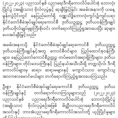
(၂၀၂၂-၂၀၂၃) ပညာသင်နှစ် ပညာရေးဒီဂရီကောလိပ်ပေါင်းစုံ ဘောလုံး
ပြိုင်ပွဲ (အမျိုးသား) ဗိုလ်လုပွဲနှင့် ဆုချီးမြှင့်ခြင်း အခမ်းအနားကို ယနေ့
မွန်းလွဲပိုင်းတွင် နေပြည်တော်ရှိ ဝဏ္ဏသိဒ္ဓိဘောလုံးကွင်း၌ကျင်းပရာ
နိုင်ငံတော်စီမံအုပ်ချုပ်ရေးကောင်စီ ဒုတိယဥက္ကဋ္ဌ ဒုတိယဝန်ကြီးချုပ်
ဒုတိယဗိုလ်ချုပ်မှူးကြီးစိုးဝင်း တက်ရောက်ကြည့်ရှုအားပေးပြီး ဆုများ
ပေးအပ်ချီးမြှင့်သည်။
အခမ်းအနားသို့ နိုင်ငံတော်စီမံအုပ်ချုပ်ရေးကောင်စီ ဒုတိယဥက္ကဋ္ဌ
ဒုတိယဝန်ကြီးချုပ်နှင့်အတူ ကောင်စီဝင်များ၊ ပြည်ထောင်စုဝန်ကြီး
များ၊ နေပြည်တော်ကောင်စီဥက္ကဋ္ဌ၊ တပ်မတော်အရာရှိကြီးများ၊ ဒုတိယ
ဝန်ကြီးများ၊ တိုင်းဒေသကြီးနှင့် ပြည်နယ်အသီးသီးရှိ တက္ကသိုလ်၊ ဒီဂရီ
ကောလိပ်များမှ ဆရာ၊ ဆရာမများနှင့် ကျောင်းသား၊ ကျောင်းသူ
အားကစားမောင်မယ်များ တက်ရောက်ကြည့်ရှုအားပေးကြသည်။
ဦးစွာ နိုင်ငံတော်စီမံအုပ်ချုပ်ရေးကောင်စီ ဒုတိယဥက္ကဋ္ဌ ဒုတိယ
ဝန်ကြီးချုပ်နှင့် တက်ရောက်လာကြသူများသည် (၂၀၂၂-၂၀၂၃)
ပညာသင်နှစ် ပညာရေးဒီဂရီကောလိပ်ပေါင်းစုံ ဘောလုံးပြိုင်ပွဲ
(အမျိုးသား) ဗိုလ်လုပွဲစဉ်အဖြစ် မိတ္ထီလာပညာရေးဒီဂရီကောလိပ်
အသင်းနှင့် ဘားအံပညာရေးဒီဂရီကောလိပ်အသင်းတို့ ယှဉ်ပြိုင်မှုများ