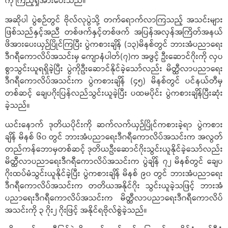
ကို ကြည့်ရှုအားပေးသည်။
အဆိုပါ ပွဲစဉ်တွင် ဗိုလ်လုပွဲသို့ တက်ရောက်လာကြသည့် အသင်းများ
ဖြစ်သည်နှင့်အညီ တစ်ဖက်နှင့်တစ်ဖက် အပြန်အလှန်အကြိတ်အနယ်
ဖိအားပေးယှဉ်ပြိုင်ကြပြီး ပွဲကစားချိန် (၁၃)မိနစ်တွင် ဘားအံပညာရေး
ဒီဂရီကောလိပ်အသင်းမှ ကျောနံပါတ်(၇)က အဖွင့် ဦးဆောင်ဂိုးကို လှပ
စွာသွင်းယူရရှိခဲ့ပြီး ပွဲကိုဦးဆောင်နိုင်ခဲ့သော်လည်း မိတ္ထီလာပညာရေး
ဒီဂရီကောလိပ်အသင်းက ပွဲကစားချိန် (၄၅) မိနစ်တွင် ပင်နယ်တီမှ
တစ်ဆင့် ချေပဂိုးပြန်လည်သွင်းယူခဲ့ပြီး ပထမပိုင်း ပွဲကစားချိန်ပြီးဆုံး
ခဲ့သည်။
ယင်းနောက် ဒုတိယပိုင်းကို ဆက်လက်ယှဉ်ပြိုင်ကစားခဲ့ရာ ပွဲကစား
ချိန် မိနစ် ၆၀ တွင် ဘားအံပညာရေးဒီဂရီကောလိပ်အသင်းက အလွတ်
တည်ကန်ဘောမှတစ်ဆင့် ဒုတိယဦးဆောင်ဂိုးသွင်းယူနိုင်ခဲ့သော်လည်း
မိတ္ထီလာပညာရေးဒီဂရီကောလိပ်အသင်းက ပွဲချိန် ၇၂ မိနစ်တွင် ချေပ
ဂိုးထပ်မံသွင်းယူနိုင်ခဲ့ပြီး ပွဲကစားချိန် မိနစ် ၉၀ တွင် ဘားအံပညာရေး
ဒီဂရီကောလိပ်အသင်းက တတိယအနိုင်ဂိုး သွင်းယူခဲ့သဖြင့် ဘားအံ
ပညာရေးဒီဂရီကောလိပ်အသင်းက မိတ္ထီလာပညာရေးဒီဂရီကောလိပ်
အသင်းကို ၃ ဂိုး၂ ဂိုးဖြင့် အနိုင်ရဗိုလ်စွဲခဲ့သည်။