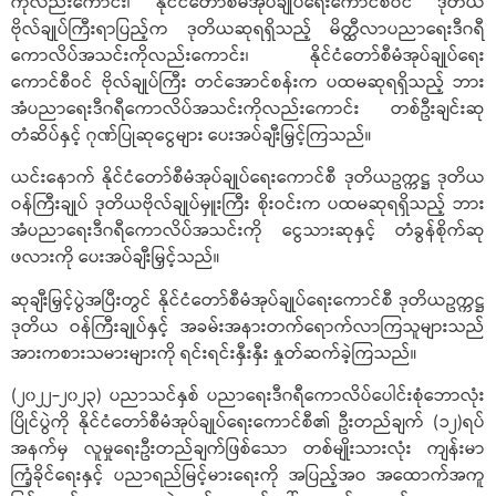
ကိုလည်းကောင်း၊ နိုင်ငံတော်စီမံအုပ်ချုပ်ရေးကောင်စီဝင် ဒုတိယ
ဗိုလ်ချုပ်ကြီးရာပြည့်က ဒုတိယဆုရရှိသည့် မိတ္ထီလာပညာရေးဒီဂရီ
ကောလိပ်အသင်းကိုလည်းကောင်း၊ နိုင်ငံတော်စီမံအုပ်ချုပ်ရေး
ကောင်စီဝင် ဗိုလ်ချုပ်ကြီး တင်အောင်စန်းက ပထမဆုရရှိသည့် ဘား
အံပညာရေးဒီဂရီကောလိပ်အသင်းကိုလည်းကောင်း တစ်ဦးချင်းဆု
တံဆိပ်နှင့် ဂုဏ်ပြုဆုငွေများ ပေးအပ်ချီးမြှင့်ကြသည်။
ယင်းနောက် နိုင်ငံတော်စီမံအုပ်ချုပ်ရေးကောင်စီ ဒုတိယဥက္ကဋ္ဌ ဒုတိယ
ဝန်ကြီးချုပ် ဒုတိယဗိုလ်ချုပ်မှူးကြီး စိုးဝင်းက ပထမဆုရရှိသည့် ဘား
အံပညာရေးဒီဂရီကောလိပ်အသင်းကို ငွေသားဆုနှင့် တံခွန်စိုက်ဆု
ဖလားကို ပေးအပ်ချီးမြှင့်သည်။
ဆုချီးမြှင့်ပွဲအပြီးတွင် နိုင်ငံတော်စီမံအုပ်ချုပ်ရေးကောင်စီ ဒုတိယဥက္ကဋ္ဌ
ဒုတိယ ဝန်ကြီးချုပ်နှင့် အခမ်းအနားတက်ရောက်လာကြသူများသည်
အားကစားသမားများကို ရင်းရင်းနှီးနှီး နှုတ်ဆက်ခဲ့ကြသည်။
(၂၀၂၂-၂၀၂၃) ပညာသင်နှစ် ပညာရေးဒီဂရီကောလိပ်ပေါင်းစုံဘောလုံး
ပြိုင်ပွဲကို နိုင်ငံတော်စီမံအုပ်ချုပ်ရေးကောင်စီ၏ ဦးတည်ချက် (၁၂)ရပ်
အနက်မှ လူမှုရေးဦးတည်ချက်ဖြစ်သော တစ်မျိုးသားလုံး ကျန်းမာ
ကြံ့ခိုင်ရေးနှင့် ပညာရည်မြင့်မားရေးကို အပြည့်အဝ အထောက်အကူ