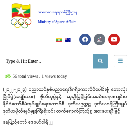
အားကစားရေးရာဝန်ကြီးဌာန
Ministry of Sports Affairs
56 total views
, 1 views today
(၂၀၂၂-၂၀၂၃) ပညာသင်နှစ်ပညာရေးဒီဂရီကောလိပ်ပေါင်းစုံ ဘောလုံး
ပြိုင်ပွဲ(အမျိုးသား) ဗိုလ်လုပွဲနှင့် ဆုချီးမြှင့်ခြင်းအခမ်းအနားကျင်းပ
နိုင်ငံတော်စီမံအုပ်ချုပ်ရေးကောင်စီ ဒုတိယဥက္ကဋ္ဌ ဒုတိယဝန်ကြီးချုပ်
ဒုတိယဗိုလ်ချုပ်မှူးကြီးစိုးဝင်း တက်ရောက်ကြည့်ရှု အားပေးချီးမြှင့်
နေပြည်တော် ဖေဖော်ဝါရီ ၂၂