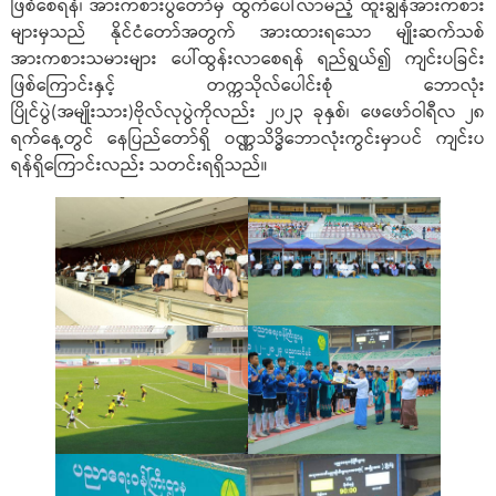
ဖြစ်စေရန်၊ အားကစားပွဲတော်မှ ထွက်ပေါ်လာမည့် ထူးချွန်အားကစား
များမှသည် နိုင်ငံတော်အတွက် အားထားရသော မျိုးဆက်သစ်
အားကစားသမားများ ပေါ်ထွန်းလာစေရန် ရည်ရွယ်၍ ကျင်းပခြင်း
ဖြစ်ကြောင်းနှင့် တက္ကသိုလ်ပေါင်းစုံ ဘောလုံး
ပြိုင်ပွဲ(အမျိုးသား)ဗိုလ်လုပွဲကိုလည်း ၂၀၂၃ ခုနှစ်၊ ဖေဖော်ဝါရီလ ၂၈
ရက်နေ့တွင် နေပြည်တော်ရှိ ဝဏ္ဏသိဒ္ဓိဘောလုံးကွင်းမှာပင် ကျင်းပ
ရန်ရှိကြောင်းလည်း သတင်းရရှိသည်။