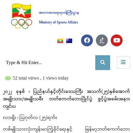
အားကစားရေးရာဝန်ကြီးဌာန
Ministry of Sports Affairs
52 total views
, 1 views today
၂၀၂၂ ခုနှစ် ၊ ပြည်နယ်နှင့်တိုင်းဒေသကြီး အသက်(၂၅)နှစ်အောက်
အမျိုးသား/အမျိုးသမီး ဘတ်စကက်ဘောပြိုင်ပွဲ ဖွင့်ပွဲအခမ်းအနား
ကျင်းပ
လားရှိုး ၊ ဩဂုတ်လ (၂၅)ရက်။
တစ်မျိုးသားလုံးကျန်းမာကြံ့ခိုင်ရေးနှင့် မြန်မာ့ဘတ်စကက်ဘော