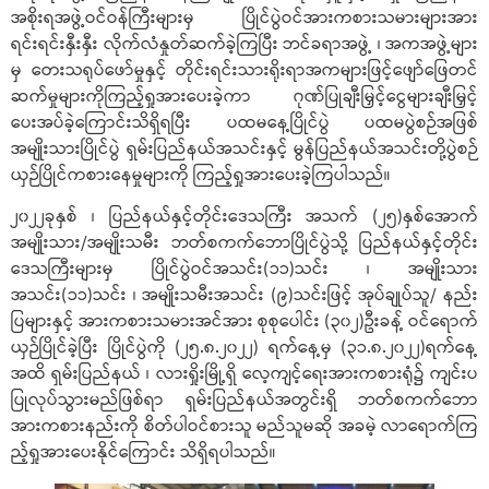
အစိုးရအဖွဲ့ဝင်ဝန်ကြီးများမှ ပြိုင်ပွဲဝင်အားကစားသမားများအား
ရင်းရင်းနှီးနှီး လိုက်လံနှုတ်ဆက်ခဲ့ကြပြီး ဘင်ခရာအဖွဲ့ ၊ အကအဖွဲ့များ
မှ တေးသရုပ်ဖော်မှုနှင့် တိုင်းရင်းသားရိုးရာအကများဖြင့်ဖျော်ဖြေတင်
ဆက်မှုများကိုကြည့်ရှုအားပေးခဲ့ကာ ဂုဏ်ပြုချီးမြှင့်ငွေများချီးမြှင့်
ပေးအပ်ခဲ့ကြောင်းသိရှိရပြီး ပထမနေ့ပြိုင်ပွဲ ပထမပွဲစဉ်အဖြစ်
အမျိုးသားပြိုင်ပွဲ ရှမ်းပြည်နယ်အသင်းနှင့် မွန်ပြည်နယ်အသင်းတို့ပွဲစဉ်
ယှဉ်ပြိုင်ကစားနေမှုများကို ကြည့်ရှုအားပေးခဲ့ကြပါသည်။
၂၀၂၂ခုနှစ် ၊ ပြည်နယ်နှင့်တိုင်းဒေသကြီး အသက် (၂၅)နှစ်အောက်
အမျိုးသား/အမျိုးသမီး ဘတ်စကက်ဘောပြိုင်ပွဲသို့ ပြည်နယ်နှင့်တိုင်း
ဒေသကြီးများမှ ပြိုင်ပွဲဝင်အသင်း(၁၁)သင်း ၊ အမျိုးသား
အသင်း(၁၁)သင်း ၊ အမျိုးသမီးအသင်း (၉)သင်းဖြင့် အုပ်ချုပ်သူ/ နည်း
ပြများနှင့် အားကစားသမားအင်အား စုစုပေါင်း (၃၀၂)ဦးခန့် ဝင်ရောက်
ယှဉ်ပြိုင်ခဲ့ပြီး ပြိုင်ပွဲကို (၂၅.၈.၂၀၂၂) ရက်နေ့မှ (၃၁.၈.၂၀၂၂)ရက်နေ့
အထိ ရှမ်းပြည်နယ် ၊ လားရှိုးမြို့ရှိ လေ့ကျင့်ရေးအားကစားရုံ၌ ကျင်းပ
ပြုလုပ်သွားမည်ဖြစ်ရာ ရှမ်းပြည်နယ်အတွင်းရှိ ဘတ်စကက်ဘော
အားကစားနည်းကို စိတ်ပါဝင်စားသူ မည်သူမဆို အခမဲ့ လာရောက်ကြ
ည့်ရှုအားပေးနိုင်ကြောင်း သိရှိရပါသည်။