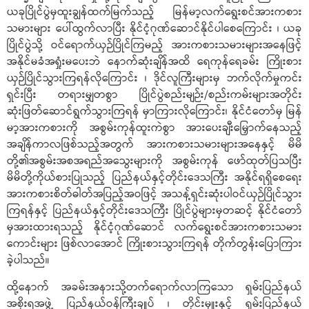
ယခုပြိုင်ပွဲမှထူးချွန်ထက်မြက်သည့် မြန်မာ့လက်ရွေးစင်အားကစား
သမားများ ပေါ်ထွက်လာပြီး နိုင်ငံ့ဂုဏ်ဆောင်နိုင်ပါစေကြောင်း ၊ ယခု
ပြိုင်ပွဲသို့ ဝင်ရောက်ယှဉ်ပြိုင်ကြမည့် အားကစားသမားများအနေဖြင့်
အနိုင်မခံအရှုံးမပေးဘဲ နောက်ဆုံးချိန်အထိ ရေကုန်ရေခမ်း ကြိုးစား
ယှဉ်ပြိုင်သွားကြရန်လိုကြောင်း ၊ ဒိုင်လူကြီးများမှ ဘက်လိုက်မှုကင်း
ရှင်းပြီး တရားမျှတစွာ ပြိုင်ပွဲစည်းမျဉ်း/စည်းကမ်းများအတိုင်း
ဆုံးဖြတ်ဆောင်ရွက်သွားကြရန် မှာကြားလိုကြောင်း၊ နိုင်ငံတော်မှ မြန်
မာ့အားကစားကို အစွမ်းကုန်ထူးကဲစွာ အားပေးချီးမြှောက်နေသည့်
အချိန်ကာလဖြစ်သည့်အတွက် အားကစားသမားများအနေနှင့် မိမိ
တို့၏အစွမ်းအစအရည်အသွေးများကို အစွမ်းကုန် ဖော်ထုတ်ပြသပြီး
မိမိတို့ကိုယ်စားပြုသည့် ပြည်နယ်နှင့်တိုင်းဒေသကြီး အနိုင်ရရှိစေရေး
အားကစားစိတ်ဓါတ်အပြည့်အဝဖြင့် အသန့်ရှင်းဆုံးပါဝင်ယှဉ်ပြိုင်သွား
ကြရန်နှင့် ပြည်နယ်နှင့်တိုင်းဒေသကြီး ပြိုင်ပွဲများမှတဆင့် နိုင်ငံတော်
မှအားထားရသည့် နိုင်ငံ့ဂုဏ်ဆောင် လက်ရွေးစင်အားကစားသမား
ကောင်းများ ဖြစ်လာအောင် ကြိုးစားသွားကြရန် တိုက်တွန်းပြောကြား
ခဲ့ပါသည်။
ထို့နောက် အခမ်းအနားသို့တက်ရောက်လာကြသော ရှမ်းပြည်နယ်
အစိုးရအဖွဲ့ ပြည်နယ်ဝန်ကြီးချုပ် ၊ တိုင်းမှူးနှင့် ရှမ်းပြည်နယ်