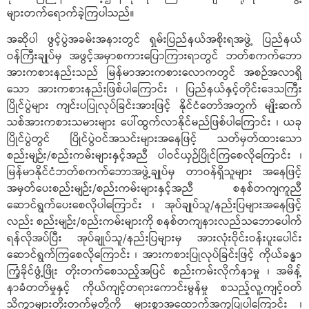
များတက်ရောက်ခဲ့ကြပါသည်။
အဆိုပါ ဖွင့်ပွဲအခမ်းအနားတွင် ရှမ်းပြည်နယ်အစိုးရအဖွဲ့ ပြည်နယ်
ဝန်ကြီးချုပ်မှ အဖွင့်အမှာစကားပြောကြားရာတွင် ဘတ်စကက်ဘော
အားကစားနည်းသည် မြန်မာအားကစားလောကတွင် အစဉ်အလာရှိ
သော အားကစားနည်းဖြစ်ပါကြောင်း ၊ ပြည်နယ်နှင့်တိုင်းဒေသကြီး
ပြိုင်ပွဲများ ကျင်းပပြုလုပ်ခြင်းအားဖြင့် နိုင်ငံတော်အတွက် မျိုးဆက်
သစ်အားကစားသမားများ ပေါ်ထွက်လာနိုင်မည်ဖြစ်ပါကြောင်း ၊ ယခု
ပြိုင်ပွဲတွင် ပြိုင်ပွဲဝင်အသင်းများအနေဖြင့် သတ်မှတ်ထားသော
စည်းမျဉ်း/စည်းကမ်းများနှင့်အညီ ပါဝင်ယှဉ်ပြိုင်ကြစေလိုကြောင်း ၊
မြန်မာနိုင်ငံဘတ်စကက်ဘောအဖွဲ့ချုပ်မှ တာဝန်ရှိသူများ အနေဖြင့်
အမှတ်ပေးစည်းမျဉ်း/စည်းကမ်းများနှင့်အညီ စနစ်တကျကူညီ
ဆောင်ရွက်ပေးစေလိုပါကြောင်း ၊ အုပ်ချုပ်သူ/နည်းပြများအနေဖြင့်
လည်း စည်းမျဉ်း/စည်းကမ်းများကို စနစ်တကျနားလည်သဘောပေါက်
ရန်လိုအပ်ပြီး အုပ်ချုပ်သူ/နည်းပြများမှ အားလုံးဝိုင်းဝန်းပူးပေါင်း
ဆောင်ရွက်ကြစေလိုကြောင်း ၊ အားကစားပြုလုပ်ခြင်းဖြင့် ကိုယ်ခန္ဓာ
ကြံ့ခိုင်ဖွံ့ဖြိုး တိုးတက်စေသည့်အပြင် စည်းကမ်းလိုက်နာမှု ၊ အမိန့်
နာခံတတ်မှုနှင့် ကိုယ်ကျင့်တရားကောင်းမွန်မှု စသည့်လူ့ကျင့်ဝတ်
သိက္ခာများတိုးတက်မှုတို့ကို များစွာအထောက်အကူပြုပါကြောင်း ၊