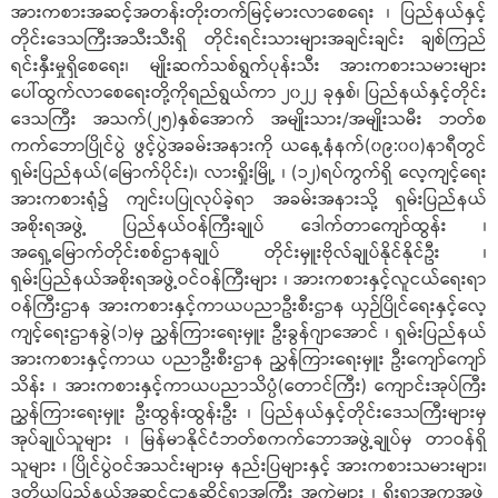
အားကစားအဆင့်အတန်းတိုးတက်မြင့်မားလာစေရေး ၊ ပြည်နယ်နှင့်
တိုင်းဒေသကြီးအသီးသီးရှိ တိုင်းရင်းသားများအချင်းချင်း ချစ်ကြည်
ရင်းနှီးမှုရှိစေရေး၊ မျိုးဆက်သစ်ရွက်ပုန်းသီး အားကစားသမားများ
ပေါ်ထွက်လာစေရေးတို့ကိုရည်ရွယ်ကာ ၂၀၂၂ ခုနှစ်၊ ပြည်နယ်နှင့်တိုင်း
ဒေသကြီး အသက်(၂၅)နှစ်အောက် အမျိုးသား/အမျိုးသမီး ဘတ်စ
ကက်ဘောပြိုင်ပွဲ ဖွင့်ပွဲအခမ်းအနားကို ယနေ့နံနက်(၀၉:၀၀)နာရီတွင်
ရှမ်းပြည်နယ်(မြောက်ပိုင်း)၊ လားရှိုးမြို့ ၊ (၁၂)ရပ်ကွက်ရှိ လေ့ကျင့်ရေး
အားကစားရုံ၌ ကျင်းပပြုလုပ်ခဲ့ရာ အခမ်းအနားသို့ ရှမ်းပြည်နယ်
အစိုးရအဖွဲ့ ပြည်နယ်ဝန်ကြီးချုပ် ဒေါက်တာကျော်ထွန်း ၊
အရှေ့မြောက်တိုင်းစစ်ဌာနချုပ် တိုင်းမှူးဗိုလ်ချုပ်နိုင်နိုင်ဦး ၊
ရှမ်းပြည်နယ်အစိုးရအဖွဲ့ဝင်ဝန်ကြီးများ ၊ အားကစားနှင့်လူငယ်ရေးရာ
ဝန်ကြီးဌာန အားကစားနှင့်ကာယပညာဦးစီးဌာန ယှဉ်ပြိုင်ရေးနှင့်လေ့
ကျင့်ရေးဌာနခွဲ(၁)မှ ညွှန်ကြားရေးမှူး ဦးခွန်ဂျာအောင် ၊ ရှမ်းပြည်နယ်
အားကစားနှင့်ကာယ ပညာဦးစီးဌာန ညွှန်ကြားရေးမှူး ဦးကျော်ကျော်
သိန်း ၊ အားကစားနှင့်ကာယပညာသိပ္ပံ(တောင်ကြီး) ကျောင်းအုပ်ကြီး
ညွှန်ကြားရေးမှူး ဦးထွန်းထွန်းဦး ၊ ပြည်နယ်နှင့်တိုင်းဒေသကြီးများမှ
အုပ်ချုပ်သူများ ၊ မြန်မာနိုင်ငံဘတ်စကက်ဘောအဖွဲ့ချုပ်မှ တာဝန်ရှိ
သူများ ၊ ပြိုင်ပွဲဝင်အသင်းများမှ နည်းပြများနှင့် အားကစားသမားများ၊
ဒုတိယပြည်နယ်အဆင့်ဌာနဆိုင်ရာအကြီး အကဲများ ၊ ရိုးရာအကအဖွဲ့