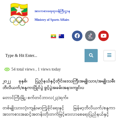
အားကစားရေးရာဝန်ကြီးဌာန
Ministry of Sports Affairs
54 total views
, 1 views today
၂၀၂၂ ခုနှစ်၊ ပြည်နယ်နှင့်တိုင်းဒေသကြီးအမျိုးသား/အမျိုးသမီး
ဘိလိယက်/စနူကာပြိုင်ပွဲ ဖွင့်ပွဲအခမ်းအနားကျင်းပ
တောင်ကြီးမြို့၊ စက်တင်ဘာလ(၂၃)ရက်။
တစ်မျိုးသားလုံးကျန်းမာကြံ့ခိုင်ရေးနှင့် မြန်မာ့ဘိလိယက်/စနူကာ
အားကစားအဆင့်အတန်းတိုးတက်မြင့်မားလာစေရေးပြည်နယ်နှင့်