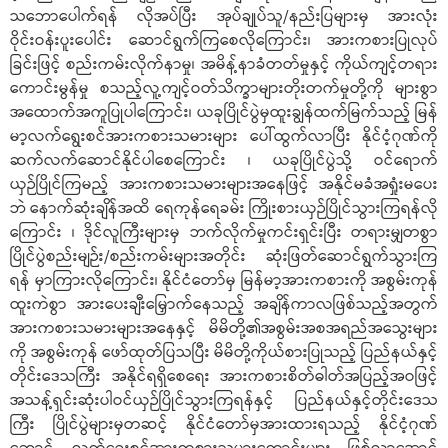
သဘောပေါက်ရန် လိုအပ်ပြီး အုပ်ချုပ်သူ/နည်းပြများမှ အားလုံး
ဝိုင်းဝန်းပူးပေါင်း ဆောင်ရွက်ကြစေလိုကြောင်း၊ အားကစားပြုလုပ်
ခြင်းဖြင့် စည်းကမ်းလိုက်နာမှု၊ အမိန့်နာခံတတ်မှုနှင့် ကိုယ်ကျင့်တရား
ကောင်းမွန်မှု စသည့်လူ့ကျင့်ဝတ်သိက္ခာများတိုးတက်မှုတို့ကို များစွာ
အထောက်အကူပြုပါကြောင်း၊ ယခုပြိုင်ပွဲမှထူးချွန်ထက်မြက်သည့် မြန်
မာ့လက်ရွေးစင်အားကစားသမားများ ပေါ်ထွက်လာပြီး နိုင်ငံ့ဂုဏ်ကို
ဆက်လက်ဆောင်နိုင်ပါစေကြောင်း ၊ ယခုပြိုင်ပွဲသို့ ဝင်ရောက်
ယှဉ်ပြိုင်ကြမည့် အားကစားသမားများအနေဖြင့် အနိုင်မခံအရှုံးမပေး
ဘဲ နောက်ဆုံးချိန်အထိ ရေကုန်ရေခမ်း ကြိုးစားယှဉ်ပြိုင်သွားကြရန်လို
ကြောင်း ၊ ဒိုင်လူကြီးများမှ ဘက်လိုက်မှုကင်းရှင်းပြီး တရားမျှတစွာ
ပြိုင်ပွဲစည်းမျဉ်း/စည်းကမ်းများအတိုင်း ဆုံးဖြတ်ဆောင်ရွက်သွားကြ
ရန် မှာကြားလိုကြောင်း၊ နိုင်ငံတော်မှ မြန်မာ့အားကစားကို အစွမ်းကုန်
ထူးကဲစွာ အားပေးချီးမြှောက်နေသည့် အချိန်ကာလဖြစ်သည့်အတွက်
အားကစားသမားများအနေနှင့် မိမိတို့၏အစွမ်းအစအရည်အသွေးများ
ကို အစွမ်းကုန် ဖော်ထုတ်ပြသပြီး မိမိတို့ကိုယ်စားပြုသည့် ပြည်နယ်နှင့်
တိုင်းဒေသကြီး အနိုင်ရရှိစေရေး အားကစားစိတ်ဓါတ်အပြည့်အဝဖြင့်
အသန့်ရှင်းဆုံးပါဝင်ယှဉ်ပြိုင်သွားကြရန်နှင့် ပြည်နယ်နှင့်တိုင်းဒေသ
ကြီး ပြိုင်ပွဲများမှတဆင့် နိုင်ငံတော်မှအားထားရသည့် နိုင်ငံ့ဂုဏ်