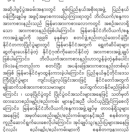
အဆိုပါဖွင့်ပွဲအခမ်းအနားတွင် ရှမ်းပြည်နယ်အစိုးရအဖွဲ့ ပြည်နယ်
ဝန်ကြီးချုပ်မှ အဖွင့်အမှာစကားပြောကြားရာတွင် ဘိလိယက်/စနူကာ
အားကစားနည်းသည် မြန်မာအားကစားလောကတွင် အစဉ်အလာရှိ
သော အားကစားနည်းဖြစ်ပါကြောင်း၊ မြန်မာနိုင်ငံဘိလိယက်/စနူ
ကာအဖွဲ့ချုပ်ကို ၁၉၉၆ ခုနှစ်မှာ စတင်ဖွဲ့စည်းတည်ထောင်ခဲ့ပြီး
နိုင်ငံတကာပြိုင်ပွဲများတွင် မြန်မာနိုင်ငံအတွက် ရွှေတံဆိပ်ဆုများ
ဆွတ်ခူးပေးနိုင်ခဲ့တဲ့ နိုင်ငံ့ဂုဏ်ကိုဆောင်နိုင်တဲ့ အားကစားအဖွဲ့ချုပ်
ဖြစ်ပါကြောင်း၊ ဘိလိယက်အားကစားနည်းဟာလွန်ခဲ့တဲ့နှစ်ပေါင်း
(၆၀)ခန့်ကတည်းက စတင်ပြီး အပန်းဖြေအားကစားနည်းတစ်ရပ်
အဖြစ် မြန်မာနိုင်ငံမှာထွန်းကားခဲ့ပါကြောင်း၊ ပြည်နယ်နှင့်တိုင်းဒေသ
ကြီးပြိုင်ပွဲများ ကျင်းပပြုလုပ်ခြင်းအားဖြင့် နိုင်ငံတော်အတွက်
မျိုးဆက်သစ်အားကစားသမားများ ပေါ်ထွက်လာနိုင်မည်ဖြစ်ပါ
ကြောင်း ၊ ယခုပြိုင်ပွဲတွင် ပြိုင်ပွဲဝင်အသင်းများအနေဖြင့် သတ်မှတ်
ထားသောစည်းမျဉ်း/စည်းကမ်း များနှင့်အညီ ပါဝင်ယှဉ်ပြိုင်ကြစေလို
ကြောင်း၊ မြန်မာနိုင်ငံဘိလိယက်/စနူကာအဖွဲ့ချုပ်မှ တာဝန်ရှိသူများ
အနေဖြင့် အမှတ်ပေးစည်းမျဉ်း/စည်းကမ်းများနှင့်အညီ စနစ်တကျ
ကူညီဆောင်ရွက်ပေးစေလိုပါကြောင်း၊ အုပ်ချုပ်သူ/နည်းပြများအနေဖြ
င့်လည်း စည်းမျဉ်း/စည်းကမ်းများကို စနစ်တကျနားလည်