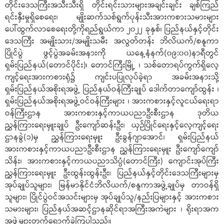
တိုင်းဒေသကြီးအသီးသီးရှိ တိုင်းရင်းသားများအချင်းချင်း ချစ်ကြည်
ရင်းနှီးမှုရှိစေရေး၊ မျိုးဆက်သစ်ရွက်ပုန်းသီးအားကစားသမားများ
ပေါ်ထွက်လာစေရေးတို့ကိုရည်ရွယ်ကာ ၂၀၂၂ ခုနှစ်၊ ပြည်နယ်နှင့်တိုင်း
ဒေသကြီး အမျိုးသား/အမျိုးသမီး အလွတ်တန်း ဘိလိယက်/စနူကာ
ပြိုင်ပွဲ ဖွင့်ပွဲအခမ်းအနားကို ယနေ့နံနက်(၀၉:၀၀)နာရီတွင်
ရှမ်းပြည်နယ်(တောင်ပိုင်း)၊ တောင်ကြီးမြို့ ၊ သစ်တောရပ်ကွက်ရှိလေ့
ကျင့်ရေးအားကစားရုံ၌ ကျင်းပပြုလုပ်ခဲ့ရာ အခမ်းအနားသို့
ရှမ်းပြည်နယ်အစိုးရအဖွဲ့ ပြည်နယ်ဝန်ကြီးချုပ် ဒေါက်တာကျော်ထွန်း ၊
ရှမ်းပြည်နယ်အစိုးရအဖွဲ့ဝင်ဝန်ကြီးများ ၊ အားကစားနှင့်လူငယ်ရေးရာ
ဝန်ကြီးဌာန အားကစားနှင့်ကာယပညာဦးစီးဌာန ဒုတိယ
ညွှန်ကြားရေးမှူးချုပ် ဦးကျော်ဆန်းဦး၊ ယှဉ်ပြိုင်ရေးနှင့်လေ့ကျင့်ရေး
ဌာနခွဲ(၁)မှ ညွှန်ကြားရေးမှူး ဦးခွန်ဂျာအောင်၊ ရှမ်းပြည်နယ်
အားကစားနှင့်ကာယပညာဦးစီးဌာန ညွှန်ကြားရေးမှူး ဦးကျော်ကျော်
သိန်း၊ အားကစားနှင့်ကာယပညာသိပ္ပံ(တောင်ကြီး) ကျောင်းအုပ်ကြီး
ညွှန်ကြားရေးမှူး ဦးထွန်းထွန်းဦး၊ ပြည်နယ်နှင့်တိုင်းဒေသကြီးများမှ
အုပ်ချုပ်သူများ၊ မြန်မာနိုင်ငံဘိလိယက်/စနူကာအဖွဲ့ချုပ်မှ တာဝန်ရှိ
သူများ၊ ပြိုင်ပွဲဝင်အသင်းများမှ အုပ်ချုပ်သူ/နည်းပြများနှင့် အားကစား
သမားများ၊ ပြည်နယ်အဆင့်ဌာနဆိုင်ရာအကြီးအကဲများ ၊ ရိုးရာအက
အဖွဲ့များတက်ရောက်ခဲ့ကြပါသည်။