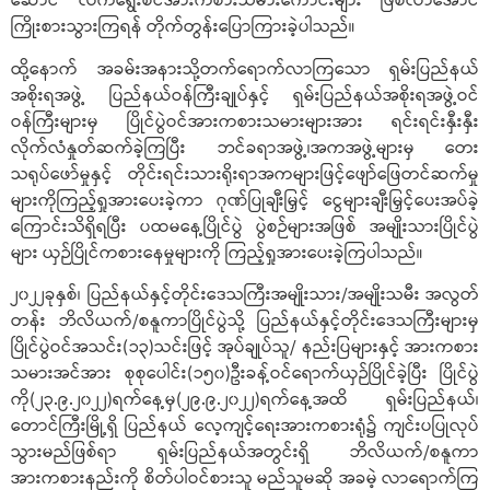
ဆောင် လက်ရွေးစင်အားကစားသမားကောင်းများ ဖြစ်လာအောင်
ကြိုးစားသွားကြရန် တိုက်တွန်းပြောကြားခဲ့ပါသည်။
ထို့နောက် အခမ်းအနားသို့တက်ရောက်လာကြသော ရှမ်းပြည်နယ်
အစိုးရအဖွဲ့ ပြည်နယ်ဝန်ကြီးချုပ်နှင့် ရှမ်းပြည်နယ်အစိုးရအဖွဲ့ဝင်
ဝန်ကြီးများမှ ပြိုင်ပွဲဝင်အားကစားသမားများအား ရင်းရင်းနှီးနှီး
လိုက်လံနှုတ်ဆက်ခဲ့ကြပြီး ဘင်ခရာအဖွဲ့၊အကအဖွဲ့များမှ တေး
သရုပ်ဖော်မှုနှင့် တိုင်းရင်းသားရိုးရာအကများဖြင့်ဖျော်ဖြေတင်ဆက်မှု
များကိုကြည့်ရှုအားပေးခဲ့ကာ ဂုဏ်ပြုချီးမြှင့် ငွေများချီးမြှင့်ပေးအပ်ခဲ့
ကြောင်းသိရှိရပြီး ပထမနေ့ပြိုင်ပွဲ ပွဲစဉ်များအဖြစ် အမျိုးသားပြိုင်ပွဲ
များ ယှဉ်ပြိုင်ကစားနေမှုများကို ကြည့်ရှုအားပေးခဲ့ကြပါသည်။
၂၀၂၂ခုနှစ်၊ ပြည်နယ်နှင့်တိုင်းဒေသကြီးအမျိုးသား/အမျိုးသမီး အလွတ်
တန်း ဘိလိယက်/စနူကာပြိုင်ပွဲသို့ ပြည်နယ်နှင့်တိုင်းဒေသကြီးများမှ
ပြိုင်ပွဲဝင်အသင်း(၁၃)သင်းဖြင့် အုပ်ချုပ်သူ/ နည်းပြများနှင့် အားကစား
သမားအင်အား စုစုပေါင်း(၁၅၀)ဦးခန့်ဝင်ရောက်ယှဉ်ပြိုင်ခဲ့ပြီး ပြိုင်ပွဲ
ကို(၂၃.၉.၂၀၂၂)ရက်နေ့မှ(၂၉.၉.၂၀၂၂)ရက်နေ့အထိ ရှမ်းပြည်နယ်၊
တောင်ကြီးမြို့ရှိ ပြည်နယ် လေ့ကျင့်ရေးအားကစားရုံ၌ ကျင်းပပြုလုပ်
သွားမည်ဖြစ်ရာ ရှမ်းပြည်နယ်အတွင်းရှိ ဘိလိယက်/စနူကာ
အားကစားနည်းကို စိတ်ပါဝင်စားသူ မည်သူမဆို အခမဲ့ လာရောက်ကြ