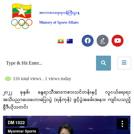
အားကစားရေးရာဝန်ကြီးဌာန
Ministry of Sports Affairs
116 total views
, 1 views today
၂၀၂၂ ခုနှစ်၊ နွေရာသီအားကစားသင်တန်းနှင့် လူငယ်ရေးရာ
အသိပညာပေးဟောပြောပွဲ (ရန်ကုန်) ဖွင့်ပွဲအခမ်းအနား ကျင်းပသည့်
ဗွီဒီယိုသတင်း