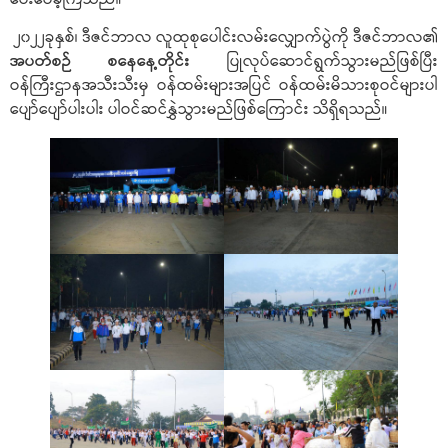
၂၀၂၂ခုနှစ်၊ ဒီဇင်ဘာလ လူထုစုပေါင်းလမ်းလျှောက်ပွဲကို ဒီဇင်ဘာလ၏
အပတ်စဉ် စနေနေ့တိုင်း
ပြုလုပ်ဆောင်ရွက်သွားမည်ဖြစ်ပြီး
ဝန်ကြီးဌာနအသီးသီးမှ ဝန်ထမ်းများအပြင် ဝန်ထမ်းမိသားစုဝင်များပါ
ပျော်ပျော်ပါးပါး ပါဝင်ဆင်နွှဲသွားမည်ဖြစ်ကြောင်း သိရှိရသည်။