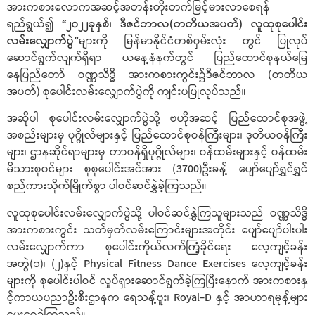
အားကစားလောကအဆင့်အတန်းတိုးတက်မြင့်မားလာစေရန်
ရည်ရွယ်၍
“၂၀၂၂ခုနှစ်၊ ဒီဇင်ဘာလ(တတိယအပတ်) လူထုစုပေါင်း
လမ်းလျှောက်ပွဲ”
များကို မြန်မာနိုင်ငံတစ်ဝှမ်းလုံး တွင် ပြုလုပ်
ဆောင်ရွက်လျက်ရှိရာ ယနေ့နံနက်တွင် ပြည်ထောင်စုနယ်မြေ
နေပြည်တော် ဝဏ္ဏသိဒ္ဓိ အားကစားကွင်း၌ဒီဇင်ဘာလ (တတိယ
အပတ်) စုပေါင်းလမ်းလျှောက်ပွဲကို ကျင်းပပြုလုပ်သည်။
အဆိုပါ စုပေါင်းလမ်းလျှောက်ပွဲသို့ ဗဟိုအဆင့် ပြည်ထောင်စုအဖွဲ့
အစည်းများမှ ပုဂ္ဂိုလ်များနှင့် ပြည်ထောင်စုဝန်ကြီးများ၊ ဒုတိယဝန်ကြီး
များ၊ ဌာနဆိုင်ရာများမှ တာဝန်ရှိပုဂ္ဂိုလ်များ၊ ဝန်ထမ်းများနှင့် ဝန်ထမ်း
မိသားစုဝင်များ စုစုပေါင်းအင်အား (3700)ဦးခန့် ပျော်ပျော်ရွှင်ရွှင်
စည်ကားသိုက်မြိုက်စွာ ပါဝင်ဆင်နွှဲခဲ့ကြသည်။
လူထုစုပေါင်းလမ်းလျှောက်ပွဲသို့ ပါဝင်ဆင်နွှဲကြသူများသည် ဝဏ္ဏသိဒ္ဓိ
အားကစားကွင်း သတ်မှတ်လမ်းကြောင်းများအတိုင်း ပျော်ပျော်ပါးပါး
လမ်းလျှောက်ကာ စုပေါင်းကိုယ်လက်ကြံ့ခိုင်ရေး လေ့ကျင့်ခန်း
အတွဲ(၁)၊ (၂)နှင့် Physical Fitness Dance Exercises လေ့ကျင့်ခန်း
များကို စုပေါင်းပါဝင် လှုပ်ရှားဆောင်ရွက်ခဲ့ကြပြီးနောက် အားကစားနှ
င့်ကာယပညာဦးစီးဌာနက ရေသန့်ဗူး၊ Royal-D နှင့် အာဟာရမုန့်များ
ပေးဝေခဲ့ကြသည်။