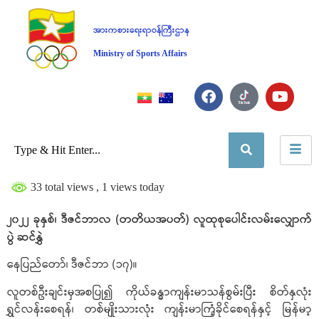
အားကစားရေးရာဝန်ကြီးဌာန
Ministry of Sports Affairs
33 total views
, 1 views today
၂၀၂၂ ခုနှစ်၊ ဒီဇင်ဘာလ (တတိယအပတ်) လူထုစုပေါင်းလမ်းလျှောက်
ပွဲ ဆင်နွှဲ
နေပြည်တော်၊ ဒီဇင်ဘာ (၁၇)။
လူတစ်ဦးချင်းမှအစပြု၍ ကိုယ်ခန္ဓာကျန်းမာသန်စွမ်းပြီး စိတ်နှလုံး
ရွှင်လန်းစေရန်၊ တစ်မျိုးသားလုံး ကျန်းမာကြံ့ခိုင်စေရန်နှင့် မြန်မာ့