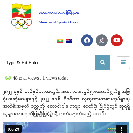
အားကစားရေးရာဝန်ကြီးဌာန
Ministry of Sports Affairs
48 total views
, 1 views today
၂၀၂၂ ခုနှစ်၊ တစ်နှစ်တာအတွင်း အားကစားလှုပ်ရှားဆောင်ရွက်မှု အမြ
င့်မားဆုံးဆုများနှင့် ၂၀၂၂ ခုနှစ်၊ ဒီဇင်ဘာ လူထုအားကစားလှုပ်ရှားမှု
အထိမ်းအမှတ် ဝတ္ထုတို၊ ဆောင်းပါး၊ ကဗျာ၊ ဓာတ်ပုံ၊ ပြိုင်ပွဲတွင် ဆုရရှိ
သူများအား ဂုဏ်ပြုချီးမြှင့်ပွဲသို့ တက်ရောက်သည့်သတင်း