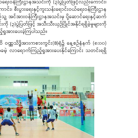
ရေးဝန်ကြီးဌာနအသင်းကို (၃)ပွဲပြတ်ဖြင့်လည်းကောင်း၊
ောင်း၊ စီးပွားရေးနှင့်ကူးသန်းရောင်းဝယ်ရေးဝန်ကြီးဌာန
ပြည်သူ့ အင်အားဝန်ကြီးဌာနအသင်းမှ ပို့ဆောင်ရေးနှင့်ဆက်
ွဲပြတ်ဖြင့် အသီးသီးယှဉ်ပြိုင်အနိုင်ရရှိခဲ့မှုများကို
ည့်ရှုအားပေးခဲ့ကြပါသည်။
ထိ ဝဏ္ဏသိဒ္ဓိအားကစားကွင်း(B)ရုံ၌ နေ့စဉ်နံနက် (၈:၀၀)
့ လာရောက်ကြည့်ရှုအားပေးနိုင်ကြောင်း သတင်းရရှိ