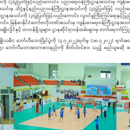
ကို (၃)ပွဲပြတ်ဖြင့်လည်းကောင်း၊ ပညာရေးဝန်ကြီးဌာနအသင်းမှ ကျန်းမာ
နအသင်းမှ သိပ္ပံနှင့်နည်းပညာဝန်ကြီးဌာနအသင်းကို (၃)ပွဲပြတ်ဖြင့် လည်းက
ကြီးဌာနအသင်းကို (၃)ပွဲပြတ်ဖြင့်လည်းကောင်း၊ လူဝင်မှုကြီးကြပ်ရေးနှင့်
း၊ မြန်မာနိုင်ငံတော်ဗဟိုဘဏ်အသင်းမှ ကျန်းမာရေးဝန်ကြီးဌာနအသင်းကို (၃)ပ
ုးလှိုင်နှင့် တာဝန်ရှိသူများ၊ ဌာနဆိုင်ရာဝန်ထမ်းများမှ တက်ရောက်ကြ
အမျိုးသမီး) ဘော်လီဘောပြိုင်ပွဲကို (၄.၇.၂၀၂၂)ရက်မှ (၁၈.၇.၂၀၂၂) ရက်အ
ရာ ဘော်လီဘောအားကစားနည်းကို စိတ်ပါဝင်စား သည့် မည်သူမဆို အခမဲ