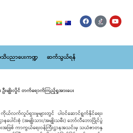
သိပညာပေးကဏ္ဍ
ဆက်သွယ်ရန်
း ဦးမျိုးလှိုင် တက်ရောက်ကြည့်ရှုအားပေး
ုယ်လက်လှုပ်ရှားမှုများတွင် ပါဝင်ဆောင်ရွက်နိုင်ရေး၊
ပေါင်းစုံ (အမျိုးသား/အမျိုးသမီး) ဘော်လီဘောပြိုင်ပွဲ
ဲစဉ်များအဖြစ် ကာကွယ်ရေးဝန်ကြီးဌာနအသင်းမှ သယံဇာတနှ