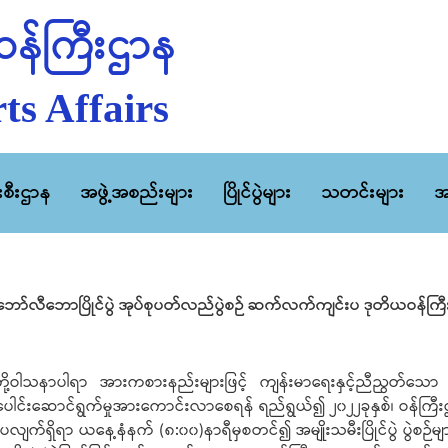
န်ကြီးဌာန
ts Affairs
ီးစီးဌာန
အဖွဲ့အစည်းများ
ပြိုင်ပွဲများ
သတင်းများ
အ
ီး) ဘော်လီဘောပြိုင်ပွဲ အုပ်စုပတ်လည်ပွဲစဉ် ဆက်လက်ကျင်းပ ဒုတိယဝန်ကြီ
ိတို့ဝါသနာပါရာ အားကစားနည်းများဖြင့် ကျန်းမာရေးနှင့်ညီညွတ်သော ကိ
ေါင်းဆောင်ရွက်မှုအားကောင်းလာစေရန် ရည်ရွယ်၍ ၂၀၂၂ခုနှစ်၊ ဝန်ကြီးဌာန
င်းပလျက်ရှိရာ ယနေ့နံနက် (၈:၀၀)နာရီမှစတင်၍ အမျိုးသမီးပြိုင်ပွဲ ပွ