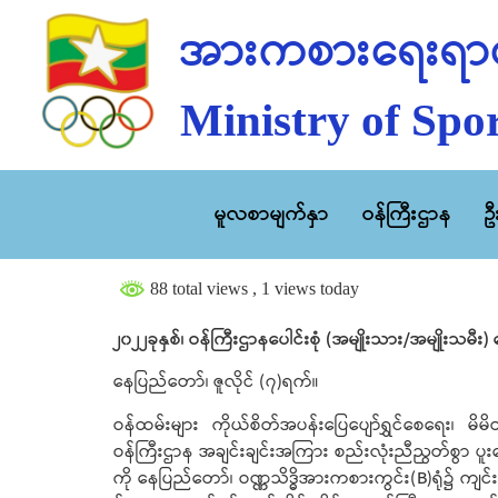
အားကစားရေးရာဝ
Ministry of Spor
မူလစာမျက်နှာ
ဝန်ကြီးဌာန
ဥ
88 total views
, 1 views today
၂၀၂၂ခုနှစ်၊ ဝန်ကြီးဌာနပေါင်းစုံ (အမျိုးသား/အမျိုးသမ
နေပြည်တော်၊ ဇူလိုင် (၇)ရက်။
ဝန်ထမ်းများ ကိုယ်စိတ်အပန်းပြေပျော်ရွှင်စေရေး၊ မိမ
ဝန်ကြီးဌာန အချင်းချင်းအကြား စည်းလုံးညီညွတ်စွာ ပူးပ
ကို နေပြည်တော်၊ ဝဏ္ဏသိဒ္ဓိအားကစားကွင်း(B)ရုံ၌ ကျ