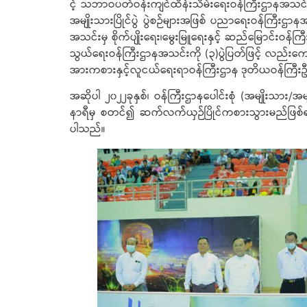
င့် သဘာဝပတ်ဝန်းကျင်ထိန်းသိမ်းရေးဝန်ကြီးဌာနအသင်း
အမျိုးသားပြိုင်ပွဲ ပွဲစဉ်များအဖြစ် ပညာရေးဝန်ကြီးဌာ
အသင်းမှ စိုက်ပျိုးရေး၊မွေးမြူရေးနှင့် ဆည်မြောင်းဝန်
သွယ်ရေးဝန်ကြီးဌာနအသင်းကို (၃)ပွဲပြတ်ဖြင့် လည်းကောင်
အားကစားနှင့်လူငယ်ရေးရာဝန်ကြီးဌာန ဒုတိယဝန်ကြီးဦးမျိ
အဆိုပါ ၂၀၂၂ခုနှစ်၊ ဝန်ကြီးဌာနပေါင်းစုံ (အမျိုးသား/
နာရီမှ စတင်၍ ဆက်လက်ယှဉ်ပြိုင်ကစားသွားမည်ဖြစ်
ပါသည်။