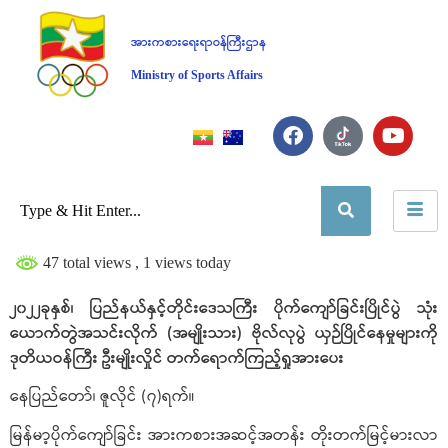
အားကစားရေးရာဝန်ကြီးဌာန
Ministry of Sports Affairs
47 total views
, 1 views today
၂၀၂၂ခုနှစ်၊ ပြည်နယ်နှင့်တိုင်းဒေသကြီး ပိုက်ကျော်ခြင်းပြိုင်ပွဲ သုံး
ယောက်တွဲအသင်းလိုက် (အမျိုးသား) ဗိုလ်လုပွဲ ယှဉ်ပြိုင်နေမှုများကို
ဒုတိယဝန်ကြီး ဦးမျိုးလှိုင် တက်ရောက်ကြည့်ရှုအားပေး
နေပြည်တော်၊ ဇူလိုင် (၇)ရက်။
မြန်မာ့ပိုက်ကျော်ခြင်း အားကစားအဆင့်အတန်း တိုးတက်မြင့်မားလာ