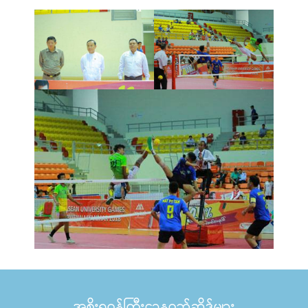
အစိုးရဝန်ကြီးဌာနဝဘ်ဆိုဒ်များ