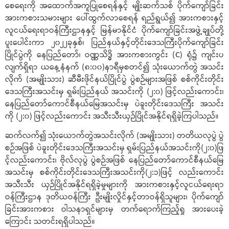
စေရေးကို အထောက်အကူပြုစေရန်နှင့် မျိုးဆက်သစ် ပိုက်ကျော်ခြင်း
အားကစားသမားများ ပေါ်ထွက်လာစေရန် ရည်ရွယ်၍ အားကစားနှင့်
လူငယ်ရေးရာဝန်ကြီးဌာနနှင့် မြန်မာနိုင်ငံ ပိုက်ကျော်ခြင်းအဖွဲ့ချုပ်တို့
ပူးပေါင်းကာ ၂၀၂၂ခုနှစ်၊ ပြည်နယ်နှင့်တိုင်းဒေသကြီးပိုက်ကျော်ခြင်း
ပြိုင်ပွဲကို နေပြည်တော်၊ ဝဏ္ဏသိဒ္ဓိ အားကစားကွင်း (C) ရုံ၌ ကျင်းပ
လျက်ရှိရာ ယနေ့နံနက် (၈:၀၀)နာရီမှစတင်၍ သုံးယောက်တွဲ အသင်း
လိုက် (အမျိုးသား) ဆီမီးဖိုင်နယ်ပြိုင်ပွဲ ပွဲစဉ်များအဖြစ် စစ်ကိုင်းတိုင်း
ဒေသကြီးအသင်းမှ ရှမ်းပြည်နယ် အသင်းကို (၂:၀) ဖြင့်လည်းကောင်း၊
နေပြည်တော်ကောင်စီနယ်မြေအသင်းမှ ပဲခူးတိုင်းဒေသကြီး အသင်း
ကို (၂:၀) ဖြင့်လည်းကောင်း အသီးသီးယှဉ်ပြိုင်အနိုင်ရရှိခဲ့ကြပါသည်။
ဆက်လက်၍ သုံးယောက်တွဲအသင်းလိုက် (အမျိုးသား) တတိယလုပွဲ ပွဲ
စဉ်အဖြစ် ပဲခူးတိုင်းဒေသကြီးအသင်းမှ ရှမ်းပြည်နယ်အသင်းကို(၂:၀)ဖြ
င့်လည်းကောင်း၊ ဗိုလ်လုပွဲ ပွဲစဉ်အဖြစ် နေပြည်တော်ကောင်စီနယ်မြေ
အသင်းမှ စစ်ကိုင်းတိုင်းဒေသကြီးအသင်းကို(၂:၁)ဖြင့် လည်းကောင်း
အသီးသီး ယှဉ်ပြိုင်အနိုင်ရရှိခဲ့မှုများကို အားကစားနှင့်လူငယ်ရေးရာ
ဝန်ကြီးဌာန ဒုတိယဝန်ကြီး ဦးမျိုးလှိုင်နှင့်တာဝန်ရှိသူများ၊ ပိုက်ကျော်
ခြင်းအားကစား ဝါသနာရှင်များမှ တက်ရောက်ကြည့်ရှု အားပေးခဲ့
ကြောင်း သတင်းရရှိပါသည်။