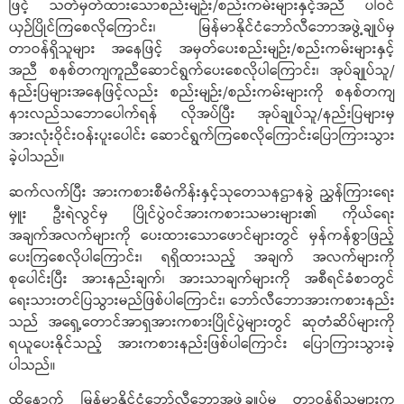
ဖြင့် သတ်မှတ်ထားသောစည်းမျဉ်း/စည်းကမ်းများနှင့်အညီ ပါဝင်
ယှဉ်ပြိုင်ကြစေလိုကြောင်း၊ မြန်မာနိုင်ငံဘော်လီဘောအဖွဲ့ချုပ်မှ
တာဝန်ရှိသူများ အနေဖြင့် အမှတ်ပေးစည်းမျဉ်း/စည်းကမ်းများနှင့်
အညီ စနစ်တကျကူညီဆောင်ရွက်ပေးစေလိုပါကြောင်း၊ အုပ်ချုပ်သူ/
နည်းပြများအနေဖြင့်လည်း စည်းမျဉ်း/စည်းကမ်းများကို စနစ်တကျ
နားလည်သဘောပေါက်ရန် လိုအပ်ပြီး အုပ်ချုပ်သူ/နည်းပြများမှ
အားလုံးဝိုင်းဝန်းပူးပေါင်း ဆောင်ရွက်ကြစေလိုကြောင်းပြောကြားသွား
ခဲ့ပါသည်။
ဆက်လက်ပြီး အားကစားစီမံကိန်းနှင့်သုတေသနဌာနခွဲ ညွှန်ကြားရေး
မှူး ဦးရဲလွင်မှ ပြိုင်ပွဲဝင်အားကစားသမားများ၏ ကိုယ်ရေး
အချက်အလက်များကို ပေးထားသောဖောင်များတွင် မှန်ကန်စွာဖြည့်
ပေးကြစေလိုပါကြောင်း၊ ရရှိထားသည့် အချက် အလက်များကို
စုပေါင်းပြီး အားနည်းချက်၊ အားသာချက်များကို အစီရင်ခံစာတွင်
ရေးသားတင်ပြသွားမည်ဖြစ်ပါကြောင်း၊ ဘော်လီဘောအားကစားနည်း
သည် အရှေ့တောင်အာရှအားကစားပြိုင်ပွဲများတွင် ဆုတံဆိပ်များကို
ရယူပေးနိုင်သည့် အားကစားနည်းဖြစ်ပါကြောင်း ပြောကြားသွားခဲ့
ပါသည်။
ထို့နောက် မြန်မာနိုင်ငံဘော်လီဘောအဖွဲ့ချုပ်မှ တာဝန်ရှိသူများက