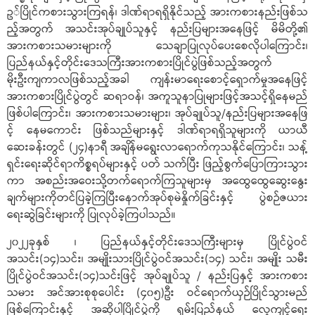
ဥ်ပြိုင်ကစားသွားကြရန်၊ ဒါဏ်ရာရရှိနိုင်သည့် အားကစားနည်းဖြစ်သ
ည့်အတွက် အသင်းအုပ်ချုပ်သူနှင့် နည်းပြများအနေဖြင့် မိမိတို့၏
အားကစားသမားများကို သေချာပြုလုပ်ပေးစေလိုပါကြောင်း၊
ပြည်နယ်နှင့်တိုင်းဒေသကြီးအားကစားပြိုင်ပွဲဖြစ်သည့်အတွက်
မိုးဦးကျကာလဖြစ်သည့်အခါ ကျန်းမာရေးစောင့်ရှောက်မှုအနေဖြင့်
အားကစားပြိုင်ပွဲတွင် ဆရာဝန်၊ အကူသူနာပြုများဖြင့်အသင့်ရှိနေမည်
ဖြစ်ပါကြောင်း၊ အားကစားသမားများ၊ အုပ်ချုပ်သူ/နည်းပြများအနေဖြ
င့် နေမကောင်း ဖြစ်သည်များနှင့် ဒါဏ်ရာရရှိသူများကို ယာယီ
ဆေးခန်းတွင် (၂၄)နာရီ အချိန်မရွေးလာရောက်ကုသနိုင်ကြောင်း၊ သန့်
ရှင်းရေးဆိုင်ရာကိစ္စရပ်များနှင့် ပတ် သက်ပြီး ဖြည့်စွက်ပြောကြားသွား
ကာ အစည်းအဝေးသို့တက်ရောက်ကြသူများမှ အထွေထွေဆွေးနွေး
ချက်များကိုတင်ပြခဲ့ကြပြီးနောက်အုပ်စုမဲနှိုက်ခြင်းနှင့် ပွဲစဉ်ဇယား
ရေးဆွဲခြင်းများကို ပြုလုပ်ခဲ့ကြပါသည်။
၂၀၂၂ခုနှစ် ၊ ပြည်နယ်နှင့်တိုင်းဒေသကြီးများမှ ပြိုင်ပွဲဝင်
အသင်း(၁၄)သင်း၊ အမျိုးသားပြိုင်ပွဲဝင်အသင်း(၁၄) သင်း၊ အမျိုး သမီး
ပြိုင်ပွဲဝင်အသင်း(၁၄)သင်းဖြင့် အုပ်ချုပ်သူ / နည်းပြနှင့် အားကစား
သမား အင်အားစုစုပေါင်း (၄၀၅)ဦး ဝင်ရောက်ယှဉ်ပြိုင်သွားမည်
ဖြစ်ကြောင်းနှင့် အဆိုပါပြိုင်ပွဲကို ရှမ်းပြည်နယ် လေ့ကျင့်ရေး