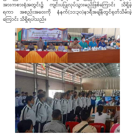
အားကစားရုံအတွင်း၌ ကျင်းပပြုလုပ်သွားမည်ဖြစ်ကြောင်း သိရှိခဲ့
ရကာ အစည်းအဝေးကို နံနက်(၁၁:၃၀)နာရီအချိန်တွင်ရုတ်သိမ်းခဲ့
ကြောင်း သိရှိရပါသည်။