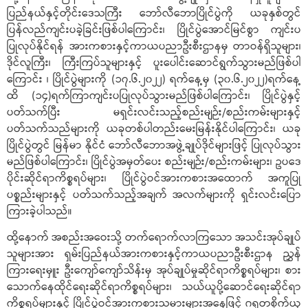
ပြည်နယ်နှင့်တိုင်းဒေသကြီး ဘော်လီဘောပြိုင်ပွဲကို ယခုနှစ်တွင်
ပြန်လည်ကျင်းပခဲ့ခြင်းဖြစ်ပါကြောင်း၊ ပြိုင်ပွဲအောင်မြင်စွာ ကျင်းပ
ပြုလုပ်နိုင်ရန် အားကစားနှင့်ကာယပညာဦးစီးဌာနမှ တာဝန်ရှိသူများ၊
ဒိုင်လူကြီး၊ ကြီးကြပ်သူများနှင့် ပူးပေါင်းဆောင်ရွက်သွားမည်ဖြစ်ပါ
ကြောင်း ၊ ပြိုင်ပွဲများကို (၁၇.၆.၂၀၂၂) ရက်နေ့မှ (၃၀.၆.၂၀၂၂)ရက်နေ့
ထိ (၁၄)ရက်ကြာကျင်းပပြုလုပ်သွားမည်ဖြစ်ပါကြောင်း၊ ပြိုင်ပွဲနှင့်
ပတ်သက်ပြီး မရှင်းလင်းသည့်စည်းမျဉ်း/စည်းကမ်းများနှင့်
ပတ်သက်သည်များကို ယခုတစ်ပါတည်းမေးမြန်းနိုင်ပါကြောင်း၊ ယခု
ပြိုင်ပွဲတွင် မြန်မာ နိုင်ငံ ဘော်လီဘောအဖွဲ့ချုပ်ဒိုင်များဖြင့် ပြုလုပ်သွား
မည်ဖြစ်ပါကြောင်း၊ ပြိုင်ပွဲအမှတ်ပေး စည်းမျဉ်း/စည်းကမ်းများ၊ ဥပဒေ
ပိုင်းဆိုင်ရာကိစ္စရပ်များ၊ ပြိုင်ပွဲဝင်အားကစားအထောက် အကူပြု
ပစ္စည်းများနှင့် ပတ်သက်သည့်အချက် အလက်များကို ရှင်းလင်းပြော
ကြားခဲ့ပါသည်။
ထို့နောက် အစည်းအဝေးသို့ တက်ရောက်လာကြသော အသင်းအုပ်ချုပ်
သူများအား ရှမ်းပြည်နယ်အားကစားနှင့်ကာယပညာဦးစီးဌာန ညွှန်
ကြားရေးမှူး ဦးကျော်ကျော်သိန်းမှ အုပ်ချုပ်မှုဆိုင်ရာကိစ္စရပ်များ၊ စား
သောက်နေထိုင်ရေးဆိုင်ရာကိစ္စရပ်များ၊ သယ်ယူပို့ဆောင်ရေးဆိုင်ရာ
ကိစ္စရပ်များနှင့် ပြိုင်ပွဲဝင်အားကစားသမားများအနေဖြင့် ဂရုတစိုက်ယှ