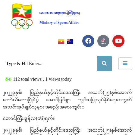
အားကစားရေးရာဝန်ကြီးဌာန
Ministry of Sports Affairs
112 total views
, 1 views today
၂၀၂၂ခုနှစ်၊ ပြည်နယ်နှင့်တိုင်းဒေသကြီး အသက်(၂၅)နှစ်အောက်
ဘော်လီဘောပြိုင်ပွဲ အောင်မြင်စွာ ကျင်းပပြုလုပ်နိုင်ရေးအတွက်
အသင်းအုပ်ချုပ်သူများ အစည်းအဝေးကျင်းပ
တောင်ကြီး၊ဇွန်လ(၁၆)ရက်။
၂၀၂၂ခုနှစ်၊ ပြည်နယ်နှင့်တိုင်းဒေသကြီး အသက်(၂၅)နှစ်အောက်