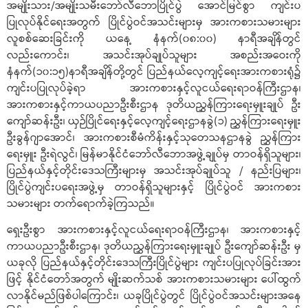
အမျိုးသား/အမျိုးသမီးဘော်လီဘောပြိုင်ပွဲ အောင်မြင်စွာ ကျင်းပ
ပြုလုပ်နိုင်ရေးအတွက် ပြိုင်ပွဲဝင်အသင်းများမှ အားကစားသမားများ
လူစစ်ဆေးခြင်းကို ယနေ့ နံနက်(၀၈:၀၀) နာရီအချိန်တွင်
လည်းကောင်း၊ အသင်းအုပ်ချုပ်သူများ အစည်းအဝေးကို
နံနက်(၁၀:၁၅)နာရီအချိန်တို့တွင် ပြည်နယ်လေ့ကျင့်ရေးအားကစားရုံ၌
ကျင်းပပြုလုပ်ခဲ့ရာ အားကစားနှင့်လူငယ်ရေးရာဝန်ကြီးဌာန၊
အားကစားနှင့်ကာယပညာဦးစီးဌာန ဒုတိယညွှန်ကြားရေးမှူးချုပ် ဦး
ကျော်ဆန်းဦး၊ ယှဉ်ပြိုင်ရေးနှင့်လေ့ကျင့်ရေးဌာနခွဲ(၁) ညွှန်ကြားရေးမှူး
ဦးခွန်ဂျာအောင်၊ အားကစားစီမံကိန်းနှင့်သုတေသနဌာနခွဲ ညွှန်ကြား
ရေးမှူး ဦးရဲလွင်၊ မြန်မာနိုင်ငံဘော်လီဘောအဖွဲ့ချုပ်မှ တာဝန်ရှိသူများ၊
ပြည်နယ်နှင့်တိုင်းဒေသကြီးများမှ အသင်းအုပ်ချုပ်သူ / နည်းပြများ၊
ပြိုင်ပွဲကျင်းပရေးအဖွဲ့မှ တာဝန်ရှိသူများနှင့် ပြိုင်ပွဲဝင် အားကစား
သမားများ တက်ရောက်ခဲ့ကြသည်။
ရှေးဦးစွာ အားကစားနှင့်လူငယ်ရေးရာဝန်ကြီးဌာန၊ အားကစားနှင့်
ကာယပညာဦးစီးဌာန၊ ဒုတိယညွှန်ကြားရေးမှူးချုပ် ဦးကျော်ဆန်းဦး မှ
ယခုလို ပြည်နယ်နှင့်တိုင်းဒေသကြီးပြိုင်ပွဲများ ကျင်းပပြုလုပ်ခြင်းအား
ဖြင့် နိုင်ငံတော်အတွက် မျိုးဆက်သစ် အားကစားသမားများ ပေါ်ထွက်
လာနိုင်မည်ဖြစ်ပါကြောင်း၊ ယခုပြိုင်ပွဲတွင် ပြိုင်ပွဲဝင်အသင်းများအနေ