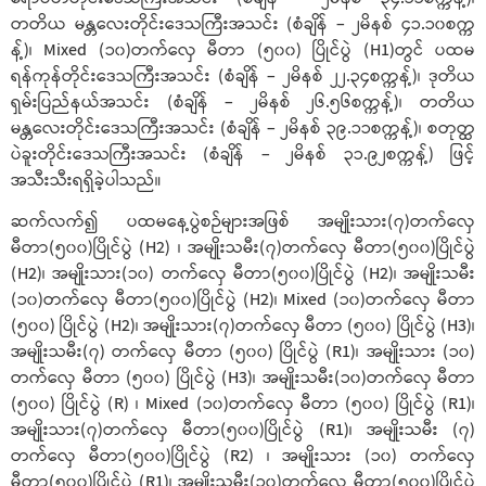
တတိယ မန္တလေးတိုင်းဒေသကြီးအသင်း (စံချိန် – ၂မိနစ် ၄၁.၁၀စက္က
န့်)၊ Mixed (၁၀)တက်လှေ မီတာ (၅၀၀) ပြိုင်ပွဲ (H1)တွင် ပထမ
ရန်ကုန်တိုင်းဒေသကြီးအသင်း (စံချိန် – ၂မိနစ် ၂၂.၃၄စက္ကန့်)၊ ဒုတိယ
ရှမ်းပြည်နယ်အသင်း (စံချိန် – ၂မိနစ် ၂၆.၅၆စက္ကန့်)၊ တတိယ
မန္တလေးတိုင်းဒေသကြီးအသင်း (စံချိန် – ၂မိနစ် ၃၉.၁၁စက္ကန့်)၊ စတုတ္ထ
ပဲခူးတိုင်းဒေသကြီးအသင်း (စံချိန် – ၂မိနစ် ၃၁.၉၂စက္ကန့်) ဖြင့်
အသီးသီးရရှိခဲ့ပါသည်။
ဆက်လက်၍ ပထမနေ့ပွဲစဉ်များအဖြစ် အမျိုးသား(၇)တက်လှေ
မီတာ(၅၀၀)ပြိုင်ပွဲ (H2) ၊ အမျိုးသမီး(၇)တက်လှေ မီတာ(၅၀၀)ပြိုင်ပွဲ
(H2)၊ အမျိုးသား(၁၀) တက်လှေ မီတာ(၅၀၀)ပြိုင်ပွဲ (H2)၊ အမျိုးသမီး
(၁၀)တက်လှေ မီတာ(၅၀၀)ပြိုင်ပွဲ (H2)၊ Mixed (၁၀)တက်လှေ မီတာ
(၅၀၀) ပြိုင်ပွဲ (H2)၊ အမျိုးသား(၇)တက်လှေ မီတာ (၅၀၀) ပြိုင်ပွဲ (H3)၊
အမျိုးသမီး(၇) တက်လှေ မီတာ (၅၀၀) ပြိုင်ပွဲ (R1)၊ အမျိုးသား (၁၀)
တက်လှေ မီတာ (၅၀၀) ပြိုင်ပွဲ (H3)၊ အမျိုးသမီး(၁၀)တက်လှေ မီတာ
(၅၀၀) ပြိုင်ပွဲ (R) ၊ Mixed (၁၀)တက်လှေ မီတာ (၅၀၀) ပြိုင်ပွဲ (R1)၊
အမျိုးသား(၇)တက်လှေ မီတာ(၅၀၀)ပြိုင်ပွဲ (R1)၊ အမျိုးသမီး (၇)
တက်လှေ မီတာ(၅၀၀)ပြိုင်ပွဲ (R2) ၊ အမျိုးသား (၁၀) တက်လှေ
မီတာ(၅၀၀)ပြိုင်ပွဲ (R1)၊ အမျိုးသမီး(၁၀)တက်လှေ မီတာ(၅၀၀)ပြိုင်ပွဲ