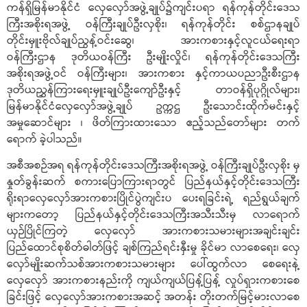
ကန်ရှိမြန်မာနိုင်ငံ လှေလှော်အဖွဲ့ချုပ်၌ကျင်းပရာ ရန်ကုန်တိုင်းဒေသ
ကြီးအစိုးရအဖွဲ့ ဝန်ကြီးချုပ်ဦးလှစိုး၊ ရန်ကုန်တိုင်း စစ်ဌာနချုပ်
တိုင်းမှူးဗိုလ်ချုပ်ညွန့်ဝင်းဆွေ၊ အားကစားနှင့်လူငယ်ရေးရာ
ဝန်ကြီးဌာန ဒုတိယဝန်ကြီး ဦးမျိုးလှိုင်၊ ရန်ကုန်တိုင်းဒေသကြီး
အစိုးရအဖွဲ့ဝင် ဝန်ကြီးများ၊ အားကစား နှင့်ကာယပညာဦးစီးဌာန
ဒုတိယညွှန်ကြားရေးမှူးချုပ်ဦးကျော်ဦးနှင့် တာဝန်ရှိပုဂ္ဂိုလ်များ၊
မြန်မာနိုင်ငံလှေလှော်အဖွဲ့ချုပ် ဥက္ကဌ ဦးသောင်းထိုက်မင်းနှင့်
အမှုဆောင်များ ၊ ဖိတ်ကြားထားသော ဧည့်သည်တော်များ တက်
ရောက် ခဲ့ပါသည်။
အစီအစဉ်အရ ရန်ကုန်တိုင်းဒေသကြီးအစိုးရအဖွဲ့ ဝန်ကြီးချုပ်ဦးလှစိုး မှ
နှုတ်ခွန်းဆက် စကားပြောကြားရာတွင် ပြည်နယ်နှင့်တိုင်းဒေသကြီး
ရိုးရာလှေလှော်အားကစားပြိုင်ပွဲကျင်းပ ပေးရခြင်းရဲ့ ရည်ရွယ်ချက်
များကတော့ ပြည်နယ်နှင့်တိုင်းဒေသကြီးအသီးသီးမှ လာရောက်
ယှဉ်ပြိုင်ကြတဲ့ လှေလှော် အားကစားသမားများအချင်းချင်း
ပြည်ထောင်စုစိတ်ဓါတ်ဖြင့် ချစ်ကြည်ရင်းနှီးမှု ခိုင်မာ လာစေရေး၊ လှေ
လှော်မျိုးဆက်သစ်အားကစားသမားများ ပေါ်ထွက်လာ စေရေးနဲ့
လှေလှော် အားကစားနည်းကို ကျယ်ကျယ်ပြန့်ပြန့် လှုပ်ရှားကစားစေ
ခြင်းဖြင့် လှေလှော်အားကစားအဆင့် အတန်း တိုးတက်မြင့်မားလာစေ