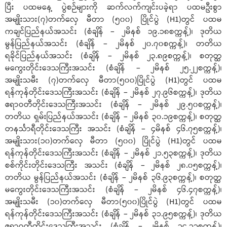
ပြီး ပထမနေ့ ပွဲစဉ်များကို ဆက်လက်ကျင်းပခဲ့ရာ ပထမဦးစွာ
အမျိုးသား(၇)တက်လှေ မီတာ (၅၀၀) ပြိုင်ပွဲ (H1)တွင် ပထမ
ကချင်ပြည်နယ်အသင်း (စံချိန် – ၂မိနစ် ၁၉.၁၈စက္ကန့်)၊ ဒုတိယ
မွန်ပြည်နယ်အသင်း (စံချိန် – ၂မိနစ် ၂၀.၇၀စက္ကန့်)၊ တတိယ
ရခိုင်ပြည်နယ်အသင်း (စံချိန် – ၂မိနစ် ၂၃.၈၉စက္ကန့်)၊ စတုတ္ထ
မကွေးတိုင်းဒေသကြီးအသင်း (စံချိန် – ၂မိနစ် ၂၅.၂၂စက္ကန့်)၊
အမျိုးသမီး (၇)တက်လှေ မီတာ(၅၀၀)ပြိုင်ပွဲ (H1)တွင် ပထမ
ရန်ကုန်တိုင်းဒေသကြီးအသင်း (စံချိန် – ၂မိနစ် ၂၇.၉၆စက္ကန့်)၊ ဒုတိယ
ဧရာဝတီတိုင်းဒေသကြီးအသင်း (စံချိန် – ၂မိနစ် ၂၉.၅၀စက္ကန့်)၊
တတိယ ရှမ်းပြည်နယ်အသင်း (စံချိန် – ၂မိနစ် ၃၀.၁၉စက္ကန့်)၊ စတုတ္ထ
တနင်္သာရီတိုင်းဒေသကြီး အသင်း (စံချိန် – ၄မိနစ် ၄၆.၇၅စက္ကန့်)၊
အမျိုးသား(၁၀)တက်လှေ မီတာ (၅၀၀) ပြိုင်ပွဲ (H1)တွင် ပထမ
ရန်ကုန်တိုင်းဒေသကြီးအသင်း (စံချိန် – ၂မိနစ် ၂၁.၅၃စက္ကန့်)၊ ဒုတိယ
စစ်ကိုင်းတိုင်းဒေသကြီး အသင်း (စံချိန် – ၂မိနစ် ၂၈.၀၅စက္ကန့်)၊
တတိယ မွန်ပြည်နယ်အသင်း (စံချိန် – ၂မိနစ် ၃၆.၉၃စက္ကန့်)၊ စတုတ္ထ
မကွေးတိုင်းဒေသကြီးအသင်း (စံချိန် – ၂မိနစ် ၄၆.၄၇စက္ကန့်)၊
အမျိုးသမီး (၁၀)တက်လှေ မီတာ(၅၀၀)ပြိုင်ပွဲ (H1)တွင် ပထမ
ရန်ကုန်တိုင်းဒေသကြီးအသင်း (စံချိန် – ၂မိနစ် ၃၁.၉၅စက္ကန့်)၊ ဒုတိယ
ဧရာဝတီတိုင်းဒေသကြီးအသင်း (စံချိန် – ၂မိနစ် ၃၄.၁၁စက္ကန့်)၊