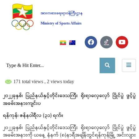
အားကစားရေးရာဝန်ကြီးဌာန
Ministry of Sports Affairs
171 total views
, 2 views today
၂၀၂၂ခုနှစ်၊ ပြည်နယ်နှင့်တိုင်းဒေသကြီး ရိုးရာလှေလှော် ပြိုင်ပွဲ ဖွင့်ပွဲ
အခမ်းအနားကျင်းပ
ရန်ကုန်၊ ဇန်နဝါရီလ (၃၁) ရက်။
၂၀၂၂ခုနှစ်၊ ပြည်နယ်နှင့်တိုင်းဒေသကြီး ရိုးရာလှေလှော် ပြိုင်ပွဲ ဖွင့်ပွဲ
အခမ်းအနားကို ယနေ့ နံနက် (၈)နာရီအချိန်တွင်ရန်ကုန်မြို့ အင်းလျား