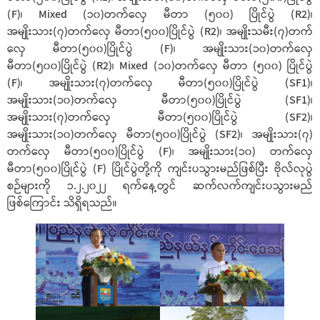
(F)၊ Mixed (၁၀)တက်လှေ မီတာ (၅၀၀) ပြိုင်ပွဲ (R2)၊
အမျိုးသား(၇)တက်လှေ မီတာ(၅၀၀)ပြိုင်ပွဲ (R2)၊ အမျိုးသမီး(၇)တက်
လှေ မီတာ(၅၀၀)ပြိုင်ပွဲ (F)၊ အမျိုးသား(၁၀)တက်လှေ
မီတာ(၅၀၀)ပြိုင်ပွဲ (R2)၊ Mixed (၁၀)တက်လှေ မီတာ (၅၀၀) ပြိုင်ပွဲ
(F)၊ အမျိုးသား(၇)တက်လှေ မီတာ(၅၀၀)ပြိုင်ပွဲ (SF1)၊
အမျိုးသား(၁၀)တက်လှေ မီတာ(၅၀၀)ပြိုင်ပွဲ (SF1)၊
အမျိုးသား(၇)တက်လှေ မီတာ(၅၀၀)ပြိုင်ပွဲ (SF2)၊
အမျိုးသား(၁၀)တက်လှေ မီတာ(၅၀၀)ပြိုင်ပွဲ (SF2)၊ အမျိုးသား(၇)
တက်လှေ မီတာ(၅၀၀)ပြိုင်ပွဲ (F)၊ အမျိုးသား(၁၀) တက်လှေ
မီတာ(၅၀၀)ပြိုင်ပွဲ (F) ပြိုင်ပွဲတို့ကို ကျင်းပသွားမည်ဖြစ်ပြီး ဗိုလ်လုပွဲ
စဉ်များကို ၁.၂.၂၀၂၂ ရက်နေ့တွင် ဆက်လက်ကျင်းပသွားမည်
ဖြစ်ကြောင်း သိရှိရသည်။