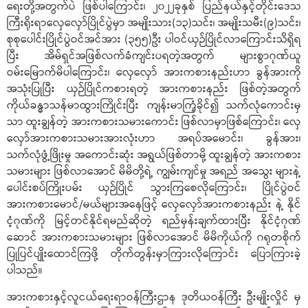
ရေးတို့အတွက်ပဲ ဖြစ်ပါကြောင်း၊ ၂၀၂၂ခုနှစ် ပြည်နယ်နှင့်တိုင်းဒေသ
ကြီးရိုးရာလှေလှော်ပြိုင်ပွဲမှာ အမျိုးသား(၁၃)သင်း၊ အမျိုးသမီး(၉)သင်း၊
စုစုပေါင်းပြိုင်ပွဲဝင်အင်အား (၃၅၅)ဦး ပါဝင်ယှဉ်ပြိုင်လာကြောင်းသိရှိရ
ပြီး အိမ်ရှင်အဖြစ်လက်ခံကျင်းပရတဲ့အတွက် များစွာဂုဏ်ယူ
ဝမ်းမြောက်မိပါကြောင်း၊ လှေလှော် အားကစားနည်းဟာ ခွန်အားကို
အသုံးပြုပြီး ယှဉ်ပြိုင်ကစားရတဲ့ အားကစားနည်း ဖြစ်တဲ့အတွက်
ကိုယ်ခန္ဓာသန်မာထွားကြိုင်းပြီး ကျန်းမာကြံ့ခိုင်၍ သက်လုံကောင်းမှ
သာ ထူးချွန်တဲ့ အားကစားသမားကောင်း ဖြစ်လာမှာဖြစ်ကြောင်း၊ လှေ
လှော်အားကစားသမားအားလုံးဟာ အရပ်အမောင်း၊ ခွန်အား၊
သက်လုံဖွံ့ဖြိုးမှု အကောင်းဆုံး အရွယ်ဖြစ်တာမို့ ထူးချွန်တဲ့ အားကစား
သမားများ ဖြစ်လာအောင် မိမိတို့ရဲ့ ကျွမ်းကျင်မှု အရည် အသွေး များနဲ့
ပေါင်းစပ်ကြိုးပမ်း ယှဉ်ပြိုင် သွားကြစေလိုကြောင်း၊ ပြိုင်ပွဲဝင်
အားကစားမောင်/မယ်များအနေဖြင့် လှေလှော်အားကစားနည်း နဲ့ နိုင်
ငံ့ဂုဏ်ကို မြင့်တင်နိုင်ရမည်ဆိုတဲ့ ရည်မှန်းချက်ထားပြီး နိုင်ငံ့ဂုဏ်
ဆောင် အားကစားသမားများ ဖြစ်လာအောင် မိမိကိုယ်ကို ဂရုတစိုက်
ပြုပြင်ပျိုးထောင်ကြဖို့ တိုက်တွန်းမှာကြားလိုကြောင်း ပြောကြားခဲ့
ပါသည်။
အားကစားနှင့်လူငယ်ရေးရာဝန်ကြီးဌာန ဒုတိယဝန်ကြီး ဦးမျိုးလှိုင် မှ