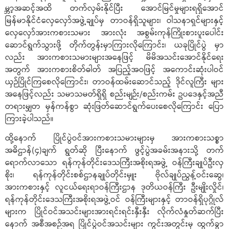
မ္ဘာ့အဆင့်အထိ တက်လှမ်းနိုင်ပြီး အောင်မြင်မှုများရရှိအောင်
မြန်မာနိုင်ငံလှေလှော်အဖွဲ့ချုပ်မှ တာဝန်ရှိသူများ၊ ဝါသနာရှင်များနှင့်
လှေလှော်အားကစားသမား အားလုံး အစွမ်းကုန်ကြိုးစားပူးပေါင်း
ဆောင်ရွက်သွားဖို့ တိုက်တွန်းမှာကြားလိုကြောင်း၊ ယခုပြိုင်ပွဲ မှာ
လည်း အားကစားသမားများအနေဖြင့် မိမိအသင်းအောင်နိုင်ရေး
အတွက် အားကစားစိတ်ဓါတ် အပြည့်အဝဖြင့် အကောင်းဆုံးပါဝင်
ယှဉ်ပြိုင်ကြစေလိုကြောင်း၊ တာဝန်ထမ်းဆောင်သည့် ဒိုင်လူကြီး များ
အနေဖြင့်လည်း သမာသမတ်ရှိရှိ စည်းမျဉ်း/စည်းကမ်း ဥပဒေနှင့်အညီ
တရားမျှတ မှန်ကန်စွာ ဆုံးဖြတ်ဆောင်ရွက်ပေးစေလိုကြောင်း ပြော
ကြားခဲ့ပါသည်။
ထို့နောက် ပြိုင်ပွဲဝင်အားကစားသမားများမှ အားကစားသစ္စာ
အဓိဌာန်(၄)ချက် ရွတ်ဆို ပြီးနောက် ဖွင့်ပွဲအခမ်းအနားသို့ တက်
ရောက်လာသော ရန်ကုန်တိုင်းဒေသကြီးအစိုးရအဖွဲ့ ဝန်ကြီးချုပ်ဦးလှ
စိုး၊ ရန်ကုန်တိုင်းစစ်ဌာနချုပ်တိုင်းမှူး ဗိုလ်ချုပ်ညွန့်ဝင်းဆွေ၊
အားကစားနှင့် လူငယ်ရေးရာဝန်ကြီးဌာန ဒုတိယဝန်ကြီး ဦးမျိုးလှိုင်၊
ရန်ကုန်တိုင်းဒေသကြီးအစိုးရအဖွဲ့ဝင် ဝန်ကြီးများနှင့် တာဝန်ရှိပုဂ္ဂိုလ်
များက ပြိုင်ဝင်အသင်းများအားရင်းရင်းနှီးနှီး လိုက်လံနှုတ်ဆက်ပြီး
နောက် အစီအစဉ်အရ ပြိုင်ပွဲဝင်အသင်းများ ကွင်းအတွင်းမှ ထွက်ခွာ