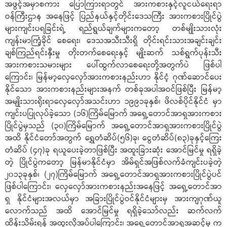
အဖွင့်အမှာစကား ပြောကြားရာတွင် အားကစားနှင့်လူငယ်ရေးရာ
ဝန်ကြီးဌာန အနေဖြင့် ပြည်နယ်နှင့်တိုင်းဒေသကြီး အားကစားပြိုင်ပွဲ
များကျင်းပရခြင်းရဲ့ ရည်ရွယ်ချက်များကတော့ တစ်မျိုးသားလုံး
ကျန်းမာကြံ့ခိုင် စေရေး၊ ဒေသအသီးသီးရှိ တိုင်းရင်းသားအချင်းချင်း
ချစ်ကြည်ရင်းနှီးမှု တိုးတက်စေရေးနှင့် မျိုးဆက် သစ်ရွက်ပုန်းသီး
အားကစားသမားများ ပေါ်ထွက်လာစေရေးတို့အတွက်ပဲ ဖြစ်ပါ
ကြောင်း၊ မြန်မာ့လှေလှော်အားကစားနည်းဟာ နိုင်ငံ့ ဂုဏ်ဆောင်ပေး
နိုင်သော အားကစားနည်းများအနက် တစ်ခုအပါအဝင်ဖြစ်ပြီး မြန်မာ့
အမျိုးသားရိုးရာလှေလှော်အသင်းဟာ ၁၉၉၁ခုနှစ်၊ ဖိလစ်ပိုင်နိုင်ငံ မှာ
ကျင်းပပြုလုပ်ခဲ့သော (၁၆)ကြိမ်မြောက် အရှေ့တောင်အာရှအားကစား
ပြိုင်ပွဲမှသည် (၃၀)ကြိမ်မြောက် အရှေ့တောင်အာရှအားကစားပြိုင်ပွဲ
အထိ နိုင်ငံတော်အတွက် ရွှေတံဆိပ်(၅၆)ခု၊ ငွေတံဆိပ်(၈၃)ခုနှင့်ကြေး
တံဆိပ် (၄၇)ခု ရယူပေးခဲ့တာဖြစ်ပြီး အထူးခြားဆုံး အောင်မြင်မှု ရရှိခဲ့
တဲ့ ပြိုင်ပွဲကတော့ မြန်မာနိုင်ငံမှာ အိမ်ရှင်အဖြစ်လက်ခံကျင်းပခဲ့တဲ့
၂၀၁၃ခုနှစ်၊ (၂၇)ကြိမ်မြောက် အရှေ့တောင်အာရှအားကစားပြိုင်ပွဲပင်
ဖြစ်ပါကြောင်း၊ လှေလှော်အားကစားနည်းအနေဖြင့် အရှေ့တောင်အာ
ရှ နိုင်ငံများအလယ်မှာ အခြားပြိုင်ပွဲဝင်နိုင်ငံများမှ အားကျဂုဏ်ယူ
လောက်သည် အထိ အောင်မြင်မှု ရရှိခဲ့သော်လည်း ဆက်လက်
ထိန်းသိမ်းရန် အထူးလိုအပ်ပါကြောင်း၊ အရှေ့တောင်အာရှအဆင့်မှ က