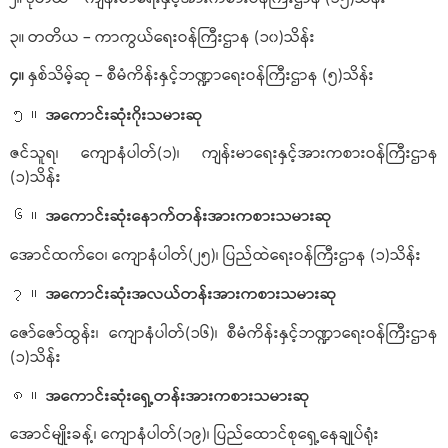
၃။ တတိယ – ကာကွယ်ရေးဝန်ကြီးဌာန (၁၀)သိန်း
၄။
နှစ်သိမ့်ဆု – စီမံကိန်းနှင့်ဘဏ္ဍာရေးဝန်ကြီးဌာန (၅)သိန်း
အကောင်းဆုံးဂိုးသမားဆု
၅။
ဇင်သူရ၊ ကျောနံပါတ်(၁)၊ ကျန်းမာရေးနှင့်အားကစားဝန်ကြီးဌာန
(၁)သိန်း
အကောင်းဆုံးနောက်တန်းအားကစားသမားဆု
၆။
အောင်ထက်ဝေ၊ ကျောနံပါတ်(၂၅)၊ ပြည်ထဲရေးဝန်ကြီးဌာန (၁)သိန်း
အကောင်းဆုံးအလယ်တန်းအားကစားသမားဆု
၇။
ဇော်ဇော်ထွန်း၊ ကျောနံပါတ်(၁၆)၊ စီမံကိန်းနှင့်ဘဏ္ဍာရေးဝန်ကြီးဌာန
(၁)သိန်း
အကောင်းဆုံးရှေ့တန်းအားကစားသမားဆု
၈။
အောင်မျိုးခန့်၊ ကျောနံပါတ်(၁၉)၊ ပြည်ထောင်စုရှေ့နေချုပ်ရုံး