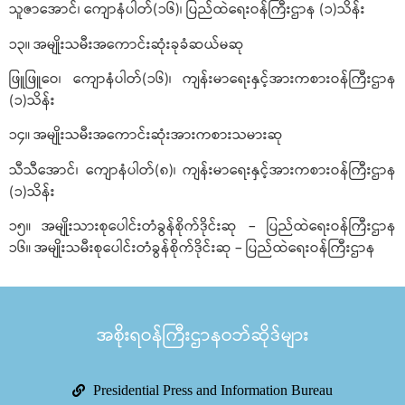
သူဇာအောင်၊ ကျောနံပါတ်(၁၆)၊ ပြည်ထဲရေးဝန်ကြီးဌာန (၁)သိန်း
၁၃။ အမျိုးသမီးအကောင်းဆုံးခုခံဆယ်မဆု
ဖြူဖြူဝေ၊ ကျောနံပါတ်(၁၆)၊ ကျန်းမာရေးနှင့်အားကစားဝန်ကြီးဌာန
(၁)သိန်း
၁၄။ အမျိုးသမီးအကောင်းဆုံးအားကစားသမားဆု
သီသီအောင်၊ ကျောနံပါတ်(၈)၊ ကျန်းမာရေးနှင့်အားကစားဝန်ကြီးဌာန
(၁)သိန်း
၁၅။ အမျိုးသားစုပေါင်းတံခွန်စိုက်ဒိုင်းဆု – ပြည်ထဲရေးဝန်ကြီးဌာန
၁၆။ အမျိုးသမီးစုပေါင်းတံခွန်စိုက်ဒိုင်းဆု – ပြည်ထဲရေးဝန်ကြီးဌာန
အစိုးရဝန်ကြီးဌာနဝဘ်ဆိုဒ်များ
Presidential Press and Information Bureau