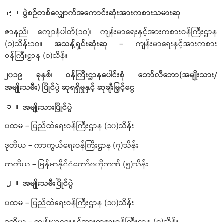
ပွဲစဉ်တစ်လျှောက်အကောင်းဆုံးအားကစားသမားဆု
၉။
ဇာနည်၊ ကျောနံပါတ်(၁၀)၊ ကျန်းမာရေးနှင့်အားကစားဝန်ကြီးဌာန
(၁)သိန်း၁၀။
အသန့်ရှင်းဆုံးဆု
– ကျန်းမာရေးနှင့်အားကစား
ဝန်ကြီးဌာန (၁)သိန်း
၂၀၁၉ ခုနှစ်၊ ဝန်ကြီးဌာနပေါင်းစုံ ဘော်လီဘော(အမျိုးသား/
အမျိုးသမီး) ပြိုင်ပွဲ ဆုရရှိမှုနှင့် ဆုချီးမြှင့်ငွေ
အမျိုးသားပြိုင်ပွဲ
၁။
ပထမ – ပြည်ထဲရေးဝန်ကြီးဌာန (၁၀)သိန်း
ဒုတိယ – ကာကွယ်ရေးဝန်ကြီးဌာန (၇)သိန်း
တတိယ – မြန်မာနိုင်ငံတော်ဗဟိုဘဏ် (၅)သိန်း
အမျိုးသမီးပြိုင်ပွဲ
၂။
ပထမ – ပြည်ထဲရေးဝန်ကြီးဌာန (၁၀)သိန်း
ဒုတိယ – ကျန်းမာရေးနှင့်အားကစားဝန်ကြီးဌာန (၇)သိန်း