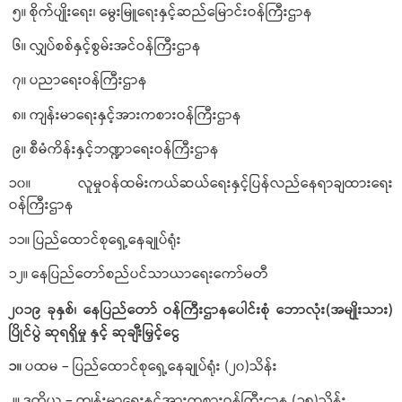
၅။ စိုက်ပျိုးရေး၊ မွေးမြူရေးနှင့်ဆည်မြောင်းဝန်ကြီးဌာန
၆။ လျှပ်စစ်နှင့်စွမ်းအင်ဝန်ကြီးဌာန
၇။ ပညာရေးဝန်ကြီးဌာန
၈။ ကျန်းမာရေးနှင့်အားကစားဝန်ကြီးဌာန
၉။ စီမံကိန်းနှင့်ဘဏ္ဍာရေးဝန်ကြီးဌာန
၁၀။ လူမှုဝန်ထမ်းကယ်ဆယ်ရေးနှင့်ပြန်လည်နေရာချထားရေး
ဝန်ကြီးဌာန
၁၁။ ပြည်ထောင်စုရှေ့နေချုပ်ရုံး
၁၂။ နေပြည်တော်စည်ပင်သာယာရေးကော်မတီ
၂၀၁၉ ခုနှစ်၊ နေပြည်တော် ဝန်ကြီးဌာနပေါင်းစုံ ဘောလုံး(အမျိုးသား)
ပြိုင်ပွဲ ဆုရရှိမှု နှင့် ဆုချီးမြှင့်ငွေ
၁။
ပထမ – ပြည်ထောင်စုရှေ့နေချုပ်ရုံး (၂၀)သိန်း
၂။ ဒုတိယ – ကျန်းမာရေးနှင့်အားကစားဝန်ကြီးဌာန (၁၅)သိန်း