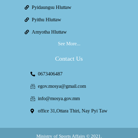
Pyidaungsu Hluttaw
Pyithu Hluttaw
Amyotha Hluttaw
See More...
Contact Us
0673406487
egov.mosya@gmail.com
info@mosya.gov.mm
office 31,Ottara Thiri, Nay Pyi Taw
Ministry of Sports Affairs © 2021.