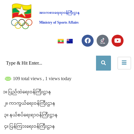
အားကစားရေးရာဝန်ကြီးဌာန
Ministry of Sports Affairs
109 total views
, 1 views today
၁။ ပြည်ထဲရေးဝန်ကြီးဌာန
၂။ ကာကွယ်ရေးဝန်ကြီးဌာန
၃။ နယ်စပ်ရေးရာဝန်ကြီးဌာန
၄။ ပြန်ကြားရေးဝန်ကြီးဌာန