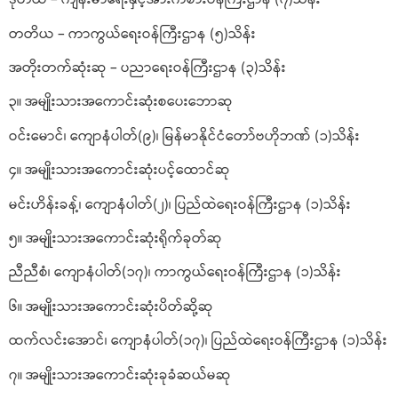
တတိယ – ကာကွယ်ရေးဝန်ကြီးဌာန (၅)သိန်း
အတိုးတက်ဆုံးဆု – ပညာရေးဝန်ကြီးဌာန (၃)သိန်း
၃။ အမျိုးသားအကောင်းဆုံးစပေးဘောဆု
ဝင်းမောင်၊ ကျောနံပါတ်(၉)၊ မြန်မာနိုင်ငံတော်ဗဟိုဘဏ် (၁)သိန်း
၄။ အမျိုးသားအကောင်းဆုံးပင့်ထောင်ဆု
မင်းဟိန်းခန့်၊ ကျောနံပါတ်(၂)၊ ပြည်ထဲရေးဝန်ကြီးဌာန (၁)သိန်း
၅။ အမျိုးသားအကောင်းဆုံးရိုက်ခုတ်ဆု
ညီညီစံ၊ ကျောနံပါတ်(၁၇)၊ ကာကွယ်ရေးဝန်ကြီးဌာန (၁)သိန်း
၆။ အမျိုးသားအကောင်းဆုံးပိတ်ဆို့ဆု
ထက်လင်းအောင်၊ ကျောနံပါတ်(၁၇)၊ ပြည်ထဲရေးဝန်ကြီးဌာန (၁)သိန်း
၇။ အမျိုးသားအကောင်းဆုံးခုခံဆယ်မဆု