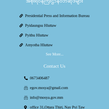
အစိုးရဝန်ကြီးဌာနဝဘ်ဆိုဒ်များ
Presidential Press and Information Bureau
Pyidaungsu Hluttaw
Pyithu Hluttaw
Amyotha Hluttaw
See More...
Contact Us
0673406487
egov.mosya@gmail.com
info@mosya.gov.mm
office 31,Ottara Thiri, Nay Pyi Taw