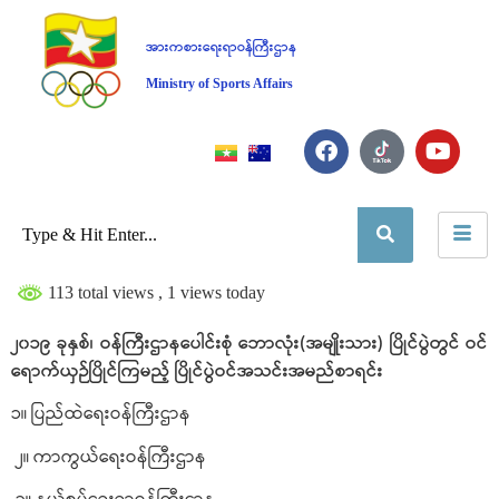
အားကစားရေးရာဝန်ကြီးဌာန
Ministry of Sports Affairs
113 total views
, 1 views today
၂၀၁၉ ခုနှစ်၊ ဝန်ကြီးဌာနပေါင်းစုံ ဘောလုံး(အမျိုးသား) ပြိုင်ပွဲတွင် ဝင်
ရောက်ယှဉ်ပြိုင်ကြမည့် ပြိုင်ပွဲဝင်အသင်းအမည်စာရင်း
၁။ ပြည်ထဲရေးဝန်ကြီးဌာန
၂။ ကာကွယ်ရေးဝန်ကြီးဌာန