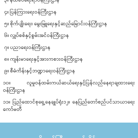
၃။ နယ်စပ်ရေးရာဝန်ကြီးဌာန
၄။ ပြန်ကြားရေးဝန်ကြီးဌာန
၅။ စိုက်ပျိုးရေး၊ မွေးမြူရေးနှင့်ဆည်မြောင်းဝန်ကြီးဌာန
၆။ လျှပ်စစ်နှင့်စွမ်းအင်ဝန်ကြီးဌာန
၇။ ပညာရေးဝန်ကြီးဌာန
၈။ ကျန်းမာရေးနှင့်အားကစားဝန်ကြီးဌာန
၉။ စီမံကိန်းနှင့်ဘဏ္ဍာရေးဝန်ကြီးဌာန
၁၀။ လူမှုဝန်ထမ်းကယ်ဆယ်ရေးနှင့်ပြန်လည်နေရာချထားရေး
ဝန်ကြီးဌာန
၁၁။ ပြည်ထောင်စုရှေ့နေချုပ်ရုံး၁၂။ နေပြည်တော်စည်ပင်သာယာရေး
ကော်မတီ